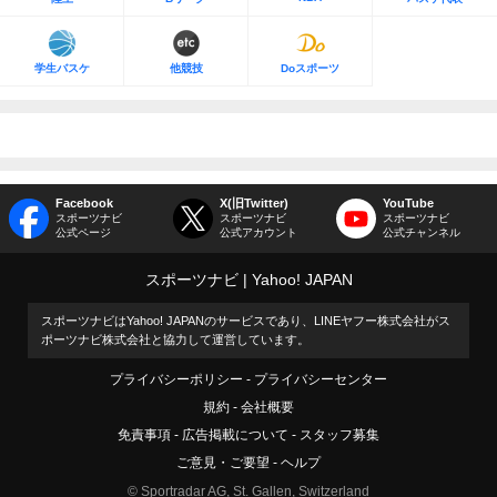
学生バスケ
他競技
Doスポーツ
Facebook
X(旧Twitter)
YouTube
スポーツナビ
スポーツナビ
スポーツナビ
公式ページ
公式アカウント
公式チャンネル
スポーツナビ
Yahoo! JAPAN
スポーツナビはYahoo! JAPANのサービスであり、LINEヤフー株式会社がス
ポーツナビ株式会社と協力して運営しています。
プライバシーポリシー
プライバシーセンター
規約
会社概要
免責事項
広告掲載について
スタッフ募集
ご意見・ご要望
ヘルプ
© Sportradar AG, St. Gallen, Switzerland