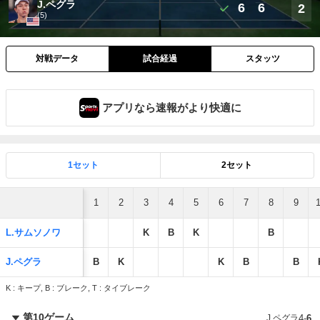
J.ペグラ
6
6
2
(5)
対戦データ
試合経過
スタッツ
アプリなら速報がより快適に
1セット
2セット
1
2
3
4
5
6
7
8
9
L.サムソノワ
K
B
K
B
J.ペグラ
B
K
K
B
B
K : キープ, B : ブレーク, T : タイブレーク
第10ゲーム
J.ペグラ
4
-
6