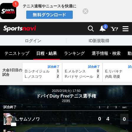
テニス速報やニュースを快適に
閉じる
スポーツナビ
検索
通知
i
ログイン
ID新規取得
テニストップ
日程・結果
ランキング
選手情報・検索
動
試合終了
試合終了
試
大会3日目の
1
0
D.シナイジェル
E.メルテンス
E.リバキナ
試合
2
2
L.ノスコワ
P.バドサ ジベール
内島 萌夏
2025/2/18(火) 17:50
ドバイDuty Freeテニス選手権
2回戦
試合終了
1
2
3
set
0
4
0
L.サムソノワ