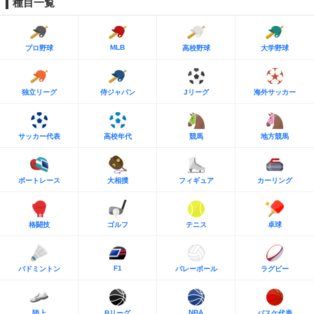
種目一覧
MLB
プロ野球
高校野球
大学野球
独立リーグ
侍ジャパン
Jリーグ
海外サッカー
サッカー代表
高校年代
競馬
地方競馬
ボートレース
大相撲
フィギュア
カーリング
格闘技
ゴルフ
テニス
卓球
F1
バドミントン
バレーボール
ラグビー
NBA
陸上
Bリーグ
バスケ代表