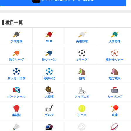
種目一覧
MLB
プロ野球
高校野球
大学野球
独立リーグ
侍ジャパン
Jリーグ
海外サッカー
サッカー代表
高校年代
競馬
地方競馬
ボートレース
大相撲
フィギュア
カーリング
格闘技
ゴルフ
テニス
卓球