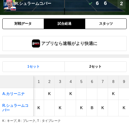
6
6
2
R.シュラームコバー
対戦データ
試合経過
スタッツ
アプリなら速報がより快適に
1セット
2セット
1
2
3
4
5
6
7
8
9
A.カリーニナ
K
K
K
R.シュラームコ
K
K
K
B
K
K
バー
K : キープ, B : ブレーク, T : タイブレーク