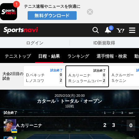
テニス速報やニュースを快適に
閉じる
スポーツナビ
検索
通知
i
ログイン
ID新規取得
テニストップ
日程・結果
ランキング
選手情報・検索
動
試合終了
試合終了
大会2日目の
0
D.ベキッチ
0
A.クルーガー
A.カリーニナ
試合
2
L.ノスコワ
2
S.ケニン
R.シュラームコバー
2025/2/10(月) 20:00
カタール・トータル・オープン
1回戦
試合終了
1
2
3
set
2
3
0
A.カリーニナ