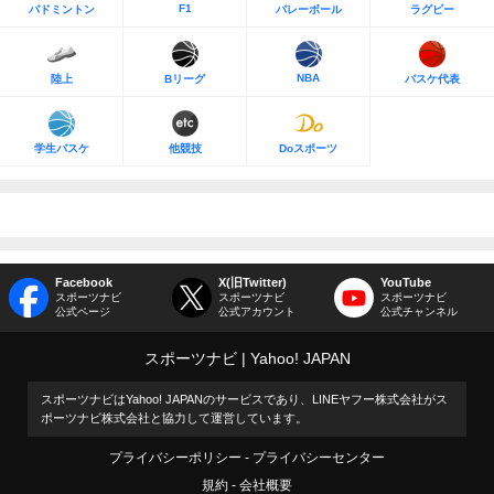
F1
バドミントン
バレーボール
ラグビー
NBA
陸上
Bリーグ
バスケ代表
学生バスケ
他競技
Doスポーツ
Facebook
X(旧Twitter)
YouTube
スポーツナビ
スポーツナビ
スポーツナビ
公式ページ
公式アカウント
公式チャンネル
スポーツナビ
Yahoo! JAPAN
スポーツナビはYahoo! JAPANのサービスであり、LINEヤフー株式会社がス
ポーツナビ株式会社と協力して運営しています。
プライバシーポリシー
プライバシーセンター
規約
会社概要