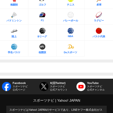
格闘技
ゴルフ
テニス
卓球
F1
バドミントン
バレーボール
ラグビー
NBA
陸上
Bリーグ
バスケ代表
学生バスケ
他競技
Doスポーツ
Facebook
X(旧Twitter)
YouTube
スポーツナビ
スポーツナビ
スポーツナビ
公式ページ
公式アカウント
公式チャンネル
スポーツナビ
Yahoo! JAPAN
スポーツナビはYahoo! JAPANのサービスであり、LINEヤフー株式会社がス