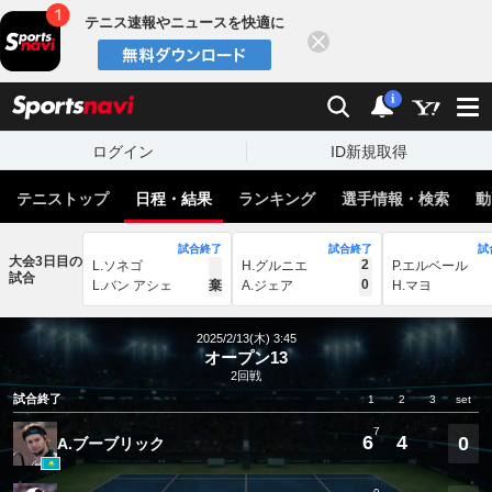
テニス速報やニュースを快適に
閉じる
スポーツナビ
検索
通知
i
ログイン
ID新規取得
テニストップ
日程・結果
ランキング
選手情報・検索
動
試合終了
試合終了
試
大会3日目の
2
L.ソネゴ
H.グルニエ
P.エルベール
試合
0
L.バン アシェ
棄
A.ジェア
H.マヨ
2025/2/13(木) 3:45
オープン13
2回戦
試合終了
1
2
3
set
7
6
4
0
A.ブーブリック