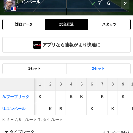
9
U.ユンベール
7
6
2
(2)
対戦データ
試合経過
スタッツ
アプリなら速報がより快適に
1セット
2セット
1
2
3
4
5
6
7
8
9
A.ブーブリック
K
B
K
K
K
U.ユンベール
K
B
K
K
K : キープ, B : ブレーク, T : タイブレーク
タイブレーク
U.ユンベール
6
-
7