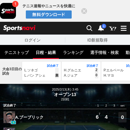
テニス速報やニュースを快適に
閉じる
スポーツナビ
検索
通知
i
ログイン
ID新規取得
テニストップ
日程・結果
ランキング
選手情報・検索
動
試合終了
試合終了
試
大会3日目の
2
L.ソネゴ
H.グルニエ
P.エルベール
試合
0
L.バン アシェ
棄
A.ジェア
H.マヨ
2025/2/13(木) 3:45
オープン13
2回戦
試合終了
1
2
3
set
7
6
4
0
A.ブーブリック