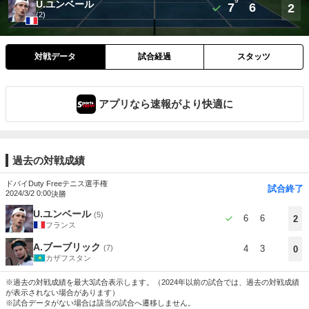
9
U.ユンベール
7
6
2
(2)
対戦データ
試合経過
スタッツ
アプリなら速報がより快適に
過去の対戦成績
ドバイDuty Freeテニス選手権
試合終了
2024/3/2 0:00
決勝
U.ユンベール
(5)
6
6
2
フランス
A.ブーブリック
(7)
4
3
0
カザフスタン
※過去の対戦成績を最大3試合表示します。（2024年以前の試合では、過去の対戦成績
が表示されない場合があります）
※試合データがない場合は該当の試合へ遷移しません。