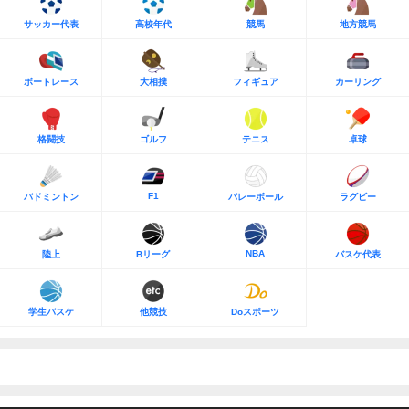
サッカー代表
高校年代
競馬
地方競馬
ボートレース
大相撲
フィギュア
カーリング
格闘技
ゴルフ
テニス
卓球
F1
バドミントン
バレーボール
ラグビー
NBA
陸上
Bリーグ
バスケ代表
学生バスケ
他競技
Doスポーツ