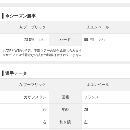
今シーズン勝率
A.ブーブリック
U.ユンベール
20.0%
ハード
66.7%
（1/5）
（2/3）
※ATPとWTAの予選、下部ツアーの試合成績も含みます
※サーフェス情報がない試合の勝敗は含まれていません
選手データ
A.ブーブリック
U.ユンベール
カザフスタン
国籍
フランス
29
年齢
28
右
利き腕
左