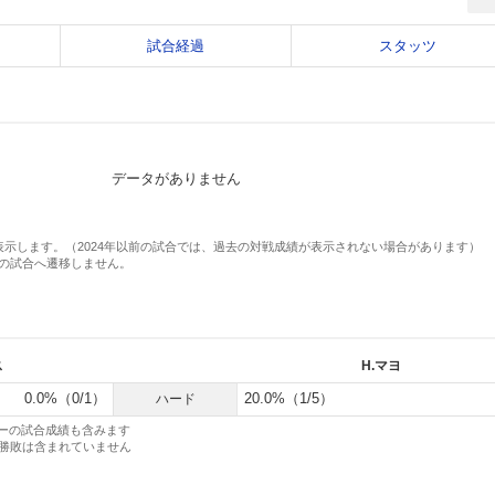
試合経過
スタッツ
データがありません
表示します。（2024年以前の試合では、過去の対戦成績が表示されない場合があります）
の試合へ遷移しません。
ス
H.マヨ
0.0%（0/1）
20.0%（1/5）
ハード
アーの試合成績も含みます
勝敗は含まれていません