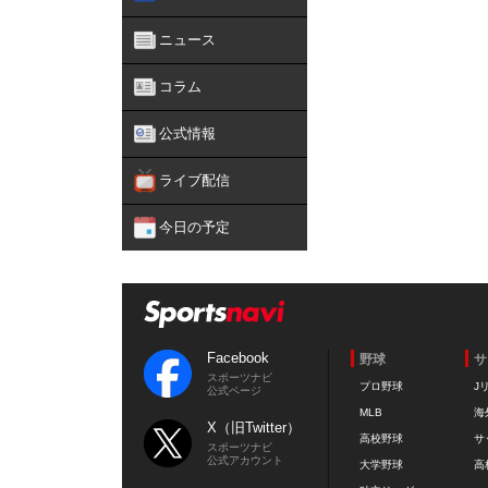
ニュース
コラム
公式情報
ライブ配信
今日の予定
Facebook
野球
サ
スポーツナビ
プロ野球
J
公式ページ
MLB
海
X（旧Twitter）
高校野球
サ
スポーツナビ
公式アカウント
大学野球
高