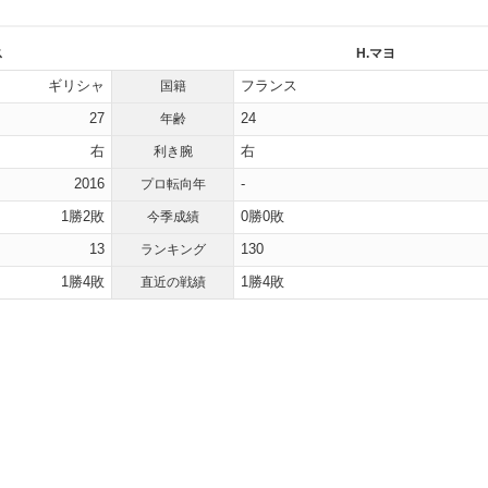
ス
H.マヨ
ギリシャ
フランス
国籍
27
24
年齢
右
右
利き腕
2016
-
プロ転向年
1勝2敗
0勝0敗
今季成績
13
130
ランキング
1勝4敗
1勝4敗
直近の戦績