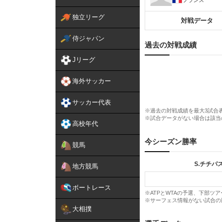
独立リーグ
対戦データ
侍ジャパン
過去の対戦成績
Jリーグ
海外サッカー
サッカー代表
※過去の対戦成績を最大3試合
※試合データがない場合は該当
高校年代
今シーズン勝率
競馬
S.チチパ
地方競馬
ボートレース
※ATPとWTAの予選、下部ツ
※サーフェス情報がない試合の
大相撲