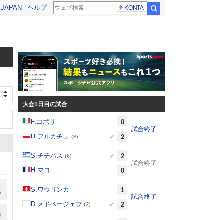
! JAPAN
ヘルプ
KONTA
検索
大会1日目の試合
F.コボリ
0
試合終了
H.フルカチュ
2
(8)
S.チチパス
2
(6)
試合終了
t
H.マヨ
0
2
S.ワウリンカ
1
試合終了
D.メドベージェフ
2
(2)
0