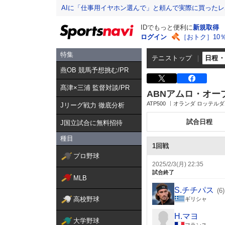
AIに「仕事用イヤホン選んで」と頼んで実際に買った
IDでもっと便利に
新規取得
ログイン
［おトク］10
特集
テニストップ
日程
燕OB 競馬予想挑む/PR
髙津×三浦 監督対談/PR
ABNアムロ・オー
ATP500
オランダ ロッテルダ
Jリーグ戦力 徹底分析
試合日程
J国立試合に無料招待
種目
1回戦
プロ野球
2025/2/3(月) 22:35
試合終了
MLB
S.チチパス
(6)
高校野球
ギリシャ
H.マヨ
大学野球
フランス