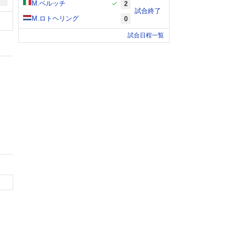
M.ベルッチ
2
試合終了
M.ロトヘリング
0
試合日程一覧