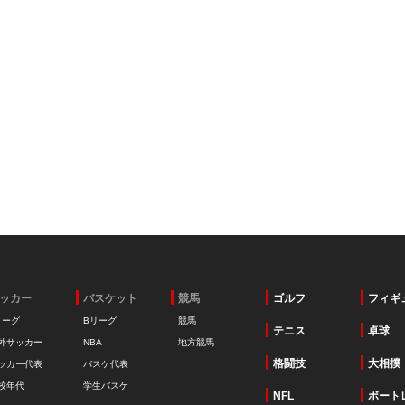
ッカー
バスケット
競馬
ゴルフ
フィギ
リーグ
Bリーグ
競馬
テニス
卓球
外サッカー
NBA
地方競馬
格闘技
大相撲
ッカー代表
バスケ代表
校年代
学生バスケ
NFL
ボート