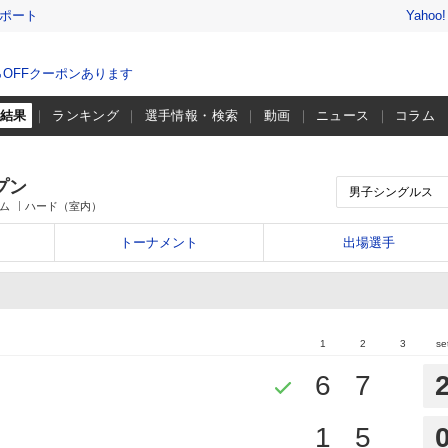
レポート
Yahoo
％OFFクーポンあります
・結果
ランキング
選手情報・検索
動画
ニュース
コラム
プン
ム
ハード（室内）
トーナメント
出場選手
1
2
3
se
6
7
1
5