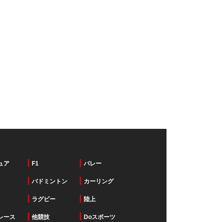
ュア
F1
バレー
バドミントン
カーリング
ラグビー
陸上
レース
他競技
Doスポーツ