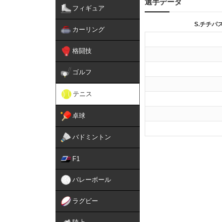
選手データ
フィギュア
S.チチパ
カーリング
格闘技
ゴルフ
テニス
卓球
バドミントン
F1
バレーボール
ラグビー