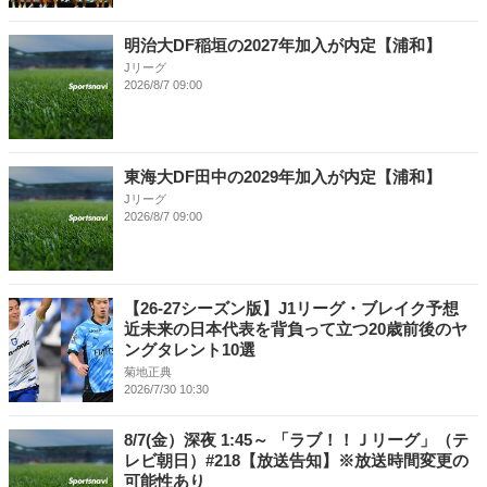
明治大DF稲垣の2027年加入が内定【浦和】
Jリーグ
2026/8/7 09:00
東海大DF田中の2029年加入が内定【浦和】
Jリーグ
2026/8/7 09:00
【26-27シーズン版】J1リーグ・ブレイク予想
近未来の日本代表を背負って立つ20歳前後のヤ
ングタレント10選
菊地正典
2026/7/30 10:30
8/7(金）深夜 1:45～ 「ラブ！！Ｊリーグ」（テ
レビ朝日）#218【放送告知】※放送時間変更の
可能性あり