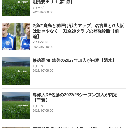
明治安田Ｊ１ 第1節】
Jリーグ
2026/8/7 09:00
2強の鹿島と神戸は戦力アップ、名古屋とG大阪
は動き少なく J1全20クラブの補強診断【前
編】
YOJI-GEN
2026/8/7 10:30
修徳高MF舘美の2027年加入が内定【清水】
Jリーグ
2026/8/7 09:00
専修大DF佐藤の2027/28シーズン加入が内定
【千葉】
Jリーグ
2026/8/7 09:00