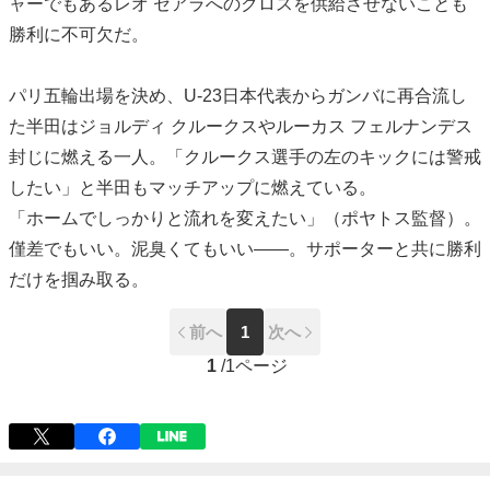
ャーでもあるレオ セアラへのクロスを供給させないことも
勝利に不可欠だ。
パリ五輪出場を決め、U-23日本代表からガンバに再合流し
た半田はジョルディ クルークスやルーカス フェルナンデス
封じに燃える一人。「クルークス選手の左のキックには警戒
したい」と半田もマッチアップに燃えている。
「ホームでしっかりと流れを変えたい」（ポヤトス監督）。
僅差でもいい。泥臭くてもいい――。サポーターと共に勝利
だけを掴み取る。
前へ
1
次へ
1
/
1ページ