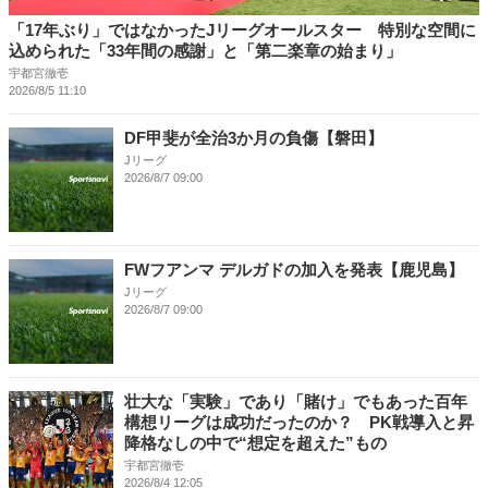
「17年ぶり」ではなかったJリーグオールスター 特別な空間に
込められた「33年間の感謝」と「第二楽章の始まり」
宇都宮徹壱
2026/8/5 11:10
DF甲斐が全治3か月の負傷【磐田】
Jリーグ
2026/8/7 09:00
FWフアンマ デルガドの加入を発表【鹿児島】
Jリーグ
2026/8/7 09:00
壮大な「実験」であり「賭け」でもあった百年
構想リーグは成功だったのか？ PK戦導入と昇
降格なしの中で“想定を超えた”もの
宇都宮徹壱
2026/8/4 12:05