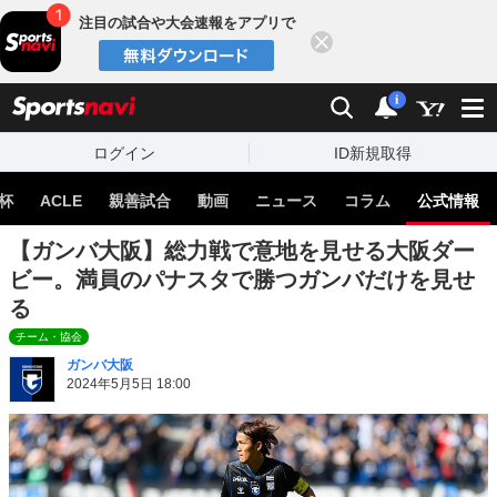
注目の試合や大会速報をアプリで
閉じる
sports
検索
通知
i
ログイン
ID新規取得
杯
ACLE
親善試合
動画
ニュース
コラム
公式情報
【ガンバ大阪】総力戦で意地を見せる大阪ダー
ビー。満員のパナスタで勝つガンバだけを見せ
る
チーム・協会
ガンバ大阪
2024年5月5日 18:00