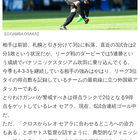
【ⓒGAMBA OSAKA】
相手は前節、札幌と引き分けて3位に転落。直近の3試合は2
分1敗という状況だが、リーグ戦のダービーでは5連勝とい
う成績でパナソニックスタジアム吹田に乗り込んでくる。
今季も4-3-3を継続している相手の強みはやはり、リーグ3位
タイの得点数を記録しているチームの最前線に立つ外国籍ア
タッカーである。
とりわけガンバが警戒すべきは得点ランクで2位となる9得
点をゲットしているレオ セアラ。現在、6試合連続ゴール中
だ。
ただ、「クロスからレオ セアラに合わせるところへの迫力
もある」とポヤトス監督が話すように、典型的なフィニッシ