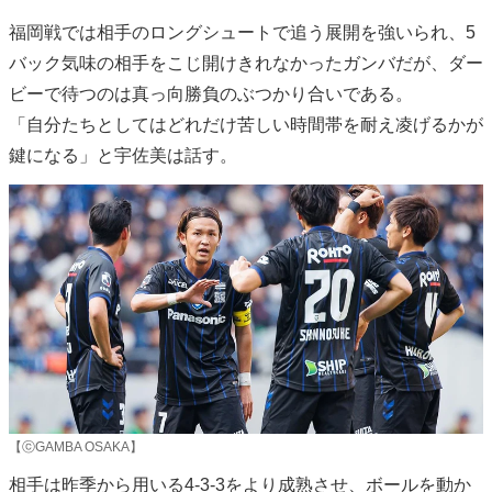
福岡戦では相手のロングシュートで追う展開を強いられ、5
バック気味の相手をこじ開けきれなかったガンバだが、ダー
ビーで待つのは真っ向勝負のぶつかり合いである。
「自分たちとしてはどれだけ苦しい時間帯を耐え凌げるかが
鍵になる」と宇佐美は話す。
【ⓒGAMBA OSAKA】
相手は昨季から用いる4-3-3をより成熟させ、ボールを動か