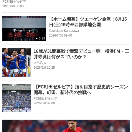
FC町田ゼルビア
2026/8/8 08:00
【ホーム開幕】ツエーゲン金沢｜8月15
日(土)19時＠西部緑地公園
©︎zweigen Kanazawa
2026/7/30 09:00
0:15
16歳がJ1開幕戦で衝撃デビュー弾 横浜FM・三
井寺眞は何がスゴいのか？
大島和人
2026/8/9 10:25
【FC町田ゼルビア】頂を目指す歴史的シーズン
開幕。町田、新時代の挑戦へ
FC町田ゼルビア
2026/8/8 07:00