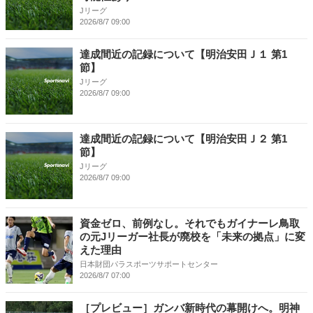
Jリーグ
2026/8/7 09:00
達成間近の記録について【明治安田Ｊ１ 第1
節】
Jリーグ
2026/8/7 09:00
達成間近の記録について【明治安田Ｊ２ 第1
節】
Jリーグ
2026/8/7 09:00
資金ゼロ、前例なし。それでもガイナーレ鳥取
の元Jリーガー社長が廃校を「未来の拠点」に変
えた理由
日本財団パラスポーツサポートセンター
2026/8/7 07:00
［プレビュー］ガンバ新時代の幕開けへ。明神