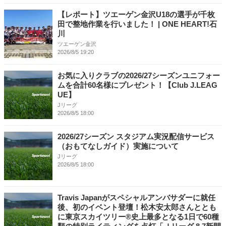
【レポート】ツエーゲン金沢U18の選手が千枚
田で整地作業を行いました！ | ONE HEART!石
川
ツエーゲン金沢
2026/8/5 19:20
お気に入りクラブの2026/27シーズンユニフォー
ムを合計60名様にプレゼント！【Club J.LEAG
UE】
Jリーグ
2026/8/5 18:00
2026/27シーズン スタジアム実況配信サービス
（おもてなしガイド）実施について
Jリーグ
2026/8/5 18:00
Travis Japanがスペシャルアンバサダーに就任
後、初のイベント登壇！松木安太郎さんととも
に東京スカイツリー®史上最多となる1日で60種