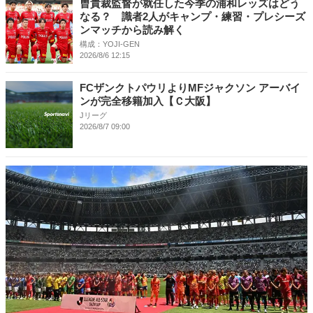
曺貴裁監督が就任した今季の浦和レッズはどう
なる？ 識者2人がキャンプ・練習・プレシーズ
ンマッチから読み解く
構成：YOJI-GEN
2026/8/6 12:15
FCザンクトパウリよりMFジャクソン アーバイ
ンが完全移籍加入【Ｃ大阪】
Jリーグ
2026/8/7 09:00