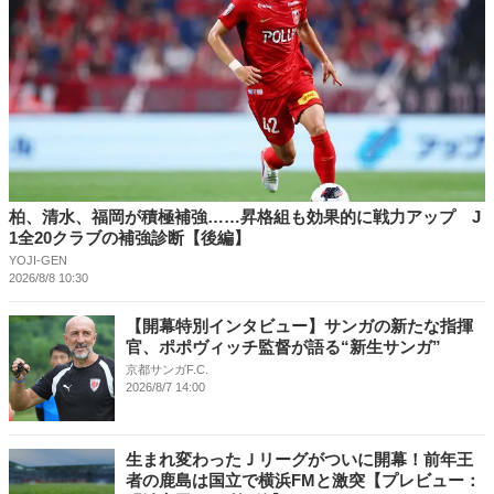
柏、清水、福岡が積極補強……昇格組も効果的に戦力アップ J
1全20クラブの補強診断【後編】
YOJI-GEN
2026/8/8 10:30
【開幕特別インタビュー】サンガの新たな指揮
官、ポポヴィッチ監督が語る“新生サンガ”
京都サンガF.C.
2026/8/7 14:00
生まれ変わったＪリーグがついに開幕！前年王
者の鹿島は国立で横浜FMと激突【プレビュー：