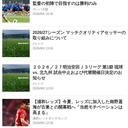
監督の初陣で目指すのは勝利のみ
ガンバ大阪
2026/8/6 19:30
2026/27シーズン マッチクオリティアセッサーの
取り組みについて
Jリーグ
2026/8/6 13:00
２０２６／２７明治安田Ｊ３リーグ 第1節 琉球
vs. 北九州 試合中止および代替開催日決定のお
知らせ
Jリーグ
2026/8/6 12:00
【浦和レッズ】今夏、レッズに加入した南野遥
海が古巣との開幕戦へ「当然モチベーションは
高まる」
浦和レッドダイヤモンズ
2026/8/6 12:00