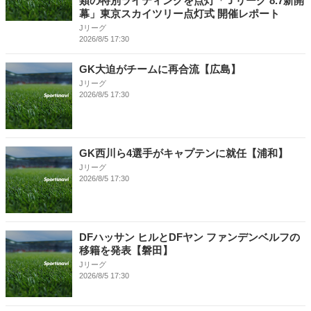
類の特別ライティングを点灯「Ｊリーグ 8.7新開
幕」東京スカイツリー点灯式 開催レポート
Jリーグ
2026/8/5 17:30
GK大迫がチームに再合流【広島】
Jリーグ
2026/8/5 17:30
GK西川ら4選手がキャプテンに就任【浦和】
Jリーグ
2026/8/5 17:30
DFハッサン ヒルとDFヤン ファンデンベルフの
移籍を発表【磐田】
Jリーグ
2026/8/5 17:30