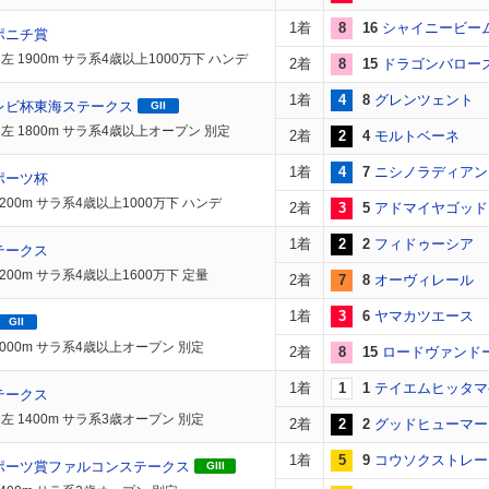
1着
8
16
シャイニービー
ポニチ賞
左 1900m サラ系4歳以上1000万下 ハンデ
2着
8
15
ドラゴンバロー
1着
4
8
グレンツェント
レビ杯東海ステークス
GII
左 1800m サラ系4歳以上オープン 別定
2着
2
4
モルトベーネ
1着
4
7
ニシノラディアン
ポーツ杯
200m サラ系4歳以上1000万下 ハンデ
2着
3
5
アドマイヤゴッド
1着
2
2
フィドゥーシア
テークス
200m サラ系4歳以上1600万下 定量
2着
7
8
オーヴィレール
1着
3
6
ヤマカツエース
GII
2000m サラ系4歳以上オープン 別定
2着
8
15
ロードヴァンド
1着
1
1
テイエムヒッタマ
テークス
左 1400m サラ系3歳オープン 別定
2着
2
2
グッドヒューマー
1着
5
9
コウソクストレー
ポーツ賞ファルコンステークス
GIII