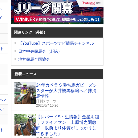
ム
ズ
関連リンク（外部）
【YouTube】スポーツナビ競馬チャンネル
ト
日本中央競馬会（JRA）
地方競馬全国協会
新着ニュース
24年カペラＳ勝ち馬ガビーズシ
スターが大井競馬移籍へ／抹消
馬情報
ール
日刊スポーツ
2026/8/7 15:26
ゲ
【レパードS・生情報】金星を狙
うファイアマン 上原博之調教
師「以前より体質がしっかりし
ト
てきました」