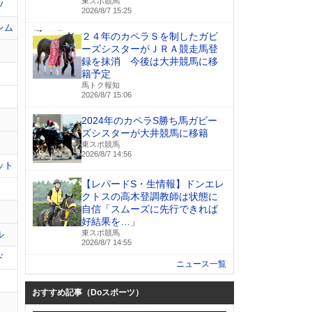
東スポ競馬
ソ
2026/8/7 15:25
レム
２４年のカペラＳを制したガビ
ーズシスターがＪＲＡ競走馬登
録を抹消 今後は大井競馬に移
籍予定
馬トク報知
2026/8/7 15:06
2024年のカペラS勝ち馬ガビー
ズシスターが大井競馬に移籍
東スポ競馬
2026/8/7 14:56
ット
【レパードS・生情報】ドンエレ
クトスの高木登調教師は状態に
自信「スムーズに先行できれば
好結果を…」
東スポ競馬
ル
2026/8/7 14:55
ド
ニュース一覧
おすすめ記事（Doスポーツ）