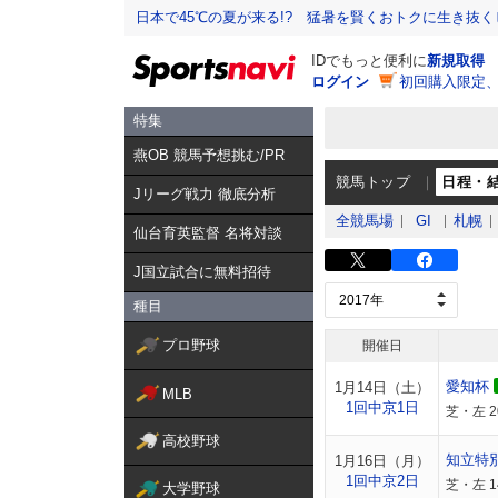
日本で45℃の夏が来る!? 猛暑を賢くおトクに生き抜く
IDでもっと便利に
新規取得
ログイン
初回購入限定
特集
燕OB 競馬予想挑む/PR
競馬トップ
日程・
Jリーグ戦力 徹底分析
全競馬場
GI
札幌
仙台育英監督 名将対談
J国立試合に無料招待
種目
プロ野球
開催日
愛知杯
1月14日（土）
MLB
1回中京1日
芝・左 
高校野球
知立特
1月16日（月）
1回中京2日
芝・左 1
大学野球