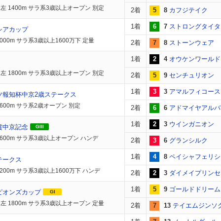
左 1400m サラ系3歳以上オープン 別定
2着
5
8
カフジテイク
1着
6
7
ストロングタイタ
シアカップ
000m サラ系3歳以上1600万下 定量
2着
7
8
ストーンウェア
1着
2
4
オウケンワールド
左 1800m サラ系3歳以上オープン 別定
2着
5
9
センチュリオン
1着
3
3
アマルフィコース
ツ報知杯中京2歳ステークス
1600m サラ系2歳オープン 別定
2着
6
6
アドマイヤアルバ
1着
2
3
ウインガニオン
賞中京記念
GIII
1600m サラ系3歳以上オープン ハンデ
2着
3
6
グランシルク
1着
4
8
ペイシャフェリシ
テークス
200m サラ系3歳以上1600万下 ハンデ
2着
2
3
ダイメイプリンセ
1着
5
9
ゴールドドリーム
ピオンズカップ
GI
左 1800m サラ系3歳以上オープン 定量
2着
7
13
テイエムジンソ