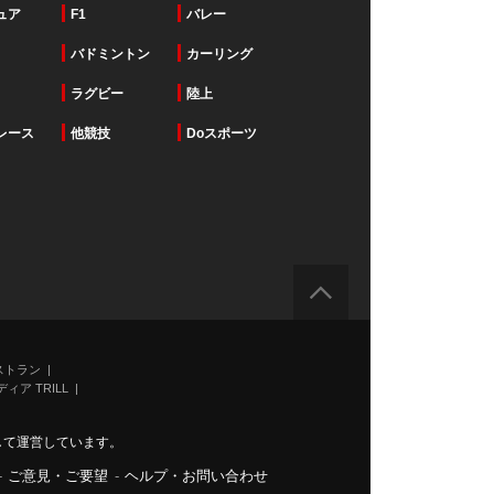
ュア
F1
バレー
バドミントン
カーリング
ラグビー
陸上
レース
他競技
Doスポーツ
ストラン
ィア TRILL
力して運営しています。
-
ご意見・ご要望
-
ヘルプ・お問い合わせ