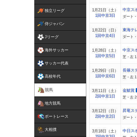
中京ス
1月21日（土）
独立リーグ
1回中京3日
ダート・
侍ジャパン
東海テ
1月22日（日）
1回中京4日
Jリーグ
ダート・
海外サッカー
中京ス
1月28日（土）
1回中京5日
芝・左 1
サッカー代表
長篠ス
1月29日（日）
1回中京6日
高校年代
芝・左 1
競馬
金鯱賞
3月11日（土）
2回中京1日
芝・左 
地方競馬
昇竜ス
3月12日（日）
ボートレース
2回中京2日
ダート・
大相撲
中日ス
3月18日（土）
2回中京3日