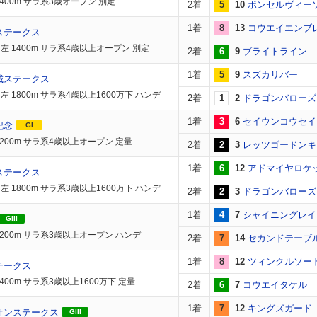
1400m サラ系3歳オープン 別定
2着
5
10
ボンセルヴィー
1着
8
13
コウエイエンブ
ステークス
左 1400m サラ系4歳以上オープン 別定
2着
6
9
ブライトライン
1着
5
9
スズカリバー
城ステークス
左 1800m サラ系4歳以上1600万下 ハンデ
2着
1
2
ドラゴンバローズ
1着
3
6
セイウンコウセイ
記念
GI
1200m サラ系4歳以上オープン 定量
2着
2
3
レッツゴードンキ
1着
6
12
アドマイヤロケ
ステークス
左 1800m サラ系3歳以上1600万下 ハンデ
2着
2
3
ドラゴンバローズ
1着
4
7
シャイニングレイ
GIII
1200m サラ系3歳以上オープン ハンデ
2着
7
14
セカンドテーブ
1着
8
12
ツィンクルソー
テークス
400m サラ系3歳以上1600万下 定量
2着
6
7
コウエイタケル
1着
7
12
キングズガード
オンステークス
GIII