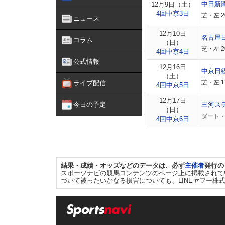
中日新
12月9日（土）
4回中京3日
芝・左 
ニュース
12月10日
名古屋
コラム
（日）
芝・左 2
4回中京4日
公式情報
12月16日
中京日
（土）
芝・左 1
ライブ配信
4回中京5日
12月17日
今日の予定
三河ス
（日）
ダート・
4回中京6日
結果・成績・オッズなどのデータは、必ず
主催者
発行の
スポーツナビの競馬コンテンツのページ上に掲載されて
づいて被ったいかなる損害についても、LINEヤフー株