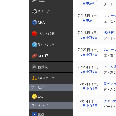
陸上
3回中京4日
ダート・
Bリーグ
マレー
7月15日（土）
3回中京5日
芝・左 2
NBA
名鉄杯
7月16日（日）
バスケ代表
3回中京6日
ダート・
学生バスケ
スポー
7月22日（土）
3回中京7日
芝・左 
NFL
トヨタ
他競技
7月23日（日）
3回中京8日
芝・左 
Doスポーツ
浜松ス
12月2日（土）
サービス
4回中京1日
芝・左 1
toto
チャン
12月3日（日）
コンテンツ
4回中京2日
ダート・
動画