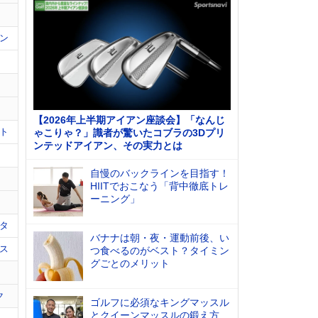
ン
【2026年上半期アイアン座談会】「なんじ
ト
ゃこりゃ？」識者が驚いたコブラの3Dプリ
ンテッドアイアン、その実力とは
自慢のバックラインを目指す！
HIITでおこなう「背中徹底トレ
ーニング」
タ
バナナは朝・夜・運動前後、い
ス
つ食べるのがベスト？タイミン
グごとのメリット
ク
ゴルフに必須なキングマッスル
とクイーンマッスルの鍛え方