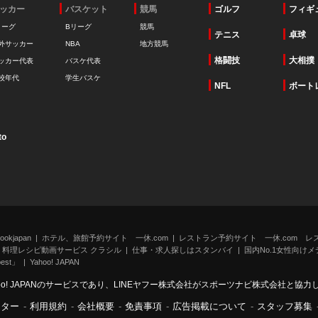
ッカー
バスケット
競馬
ゴルフ
フィギ
リーグ
Bリーグ
競馬
テニス
卓球
外サッカー
NBA
地方競馬
格闘技
大相撲
ッカー代表
バスケ代表
校年代
学生バスケ
NFL
ボート
to
kjapan
ホテル、旅館予約サイト 一休.com
レストラン予約サイト 一休.com レ
料理レシピ動画サービス クラシル
仕事・求人探しはスタンバイ
国内No.1女性向けメデ
st」
Yahoo! JAPAN
oo! JAPANのサービスであり、LINEヤフー株式会社がスポーツナビ株式会社と協
ンター
-
利用規約
-
会社概要
-
免責事項
-
広告掲載について
-
スタッフ募集