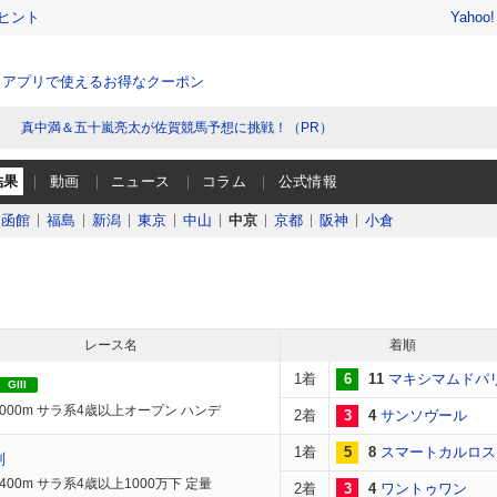
ヒント
Yahoo
、アプリで使えるお得なクーポン
真中満＆五十嵐亮太が佐賀競馬予想に挑戦！（PR）
結果
動画
ニュース
コラム
公式情報
函館
福島
新潟
東京
中山
中京
京都
阪神
小倉
レース名
着順
1着
6
11
マキシマムドパ
GIII
2000m サラ系4歳以上オープン ハンデ
2着
3
4
サンソヴール
1着
5
8
スマートカルロス
別
400m サラ系4歳以上1000万下 定量
2着
3
4
ワントゥワン