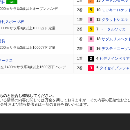
1着
7
13
メートルダール
聞杯
GIII
2000m サラ系3歳以上オープン ハンデ
2着
5
10
ミッキーロケッ
1着
8
13
グラットシエル
日刊スポーツ杯
000m サラ系3歳以上1000万下 定量
2着
5
7
トータルソッカー
1着
8
18
サダムリスペク
経賞
200m サラ系3歳以上1000万下 定量
2着
8
16
デスティニーソ
1着
2
4
ヒデノインペリア
テークス
左 1400m サラ系3歳以上1600万下 ハンデ
2着
3
5
タイセイプレシャ
ものと照合し確認してください。
いる情報の内容に関しては万全を期しておりますが、その内容の正確性およ
式会社および情報提供者は一切の責任を負いかねます。