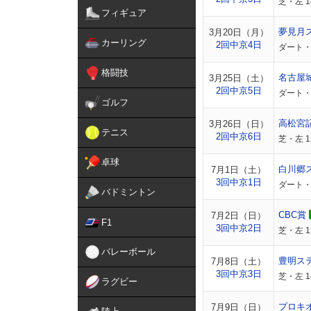
芝・左 
フィギュア
夢見月
3月20日（月）
カーリング
2回中京4日
ダート・
格闘技
名古屋
3月25日（土）
2回中京5日
ダート・
ゴルフ
高松宮
3月26日（日）
テニス
2回中京6日
芝・左 
卓球
白川郷
7月1日（土）
3回中京1日
ダート・
バドミントン
CBC賞
7月2日（日）
F1
3回中京2日
芝・左 
バレーボール
豊明ス
7月8日（土）
3回中京3日
芝・左 1
ラグビー
プロキ
7月9日（日）