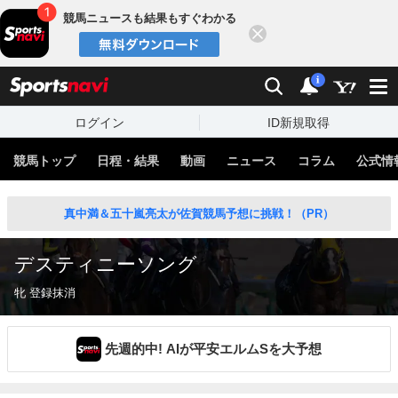
競馬ニュースも結果もすぐわかる
閉じる
スポーツナビ
検索
通知
i
ログイン
ID新規取得
競馬トップ
日程・結果
動画
ニュース
コラム
公式情
真中満＆五十嵐亮太が佐賀競馬予想に挑戦！（PR）
デスティニーソング
牝 登録抹消
先週的中! AIが平安エルムSを大予想