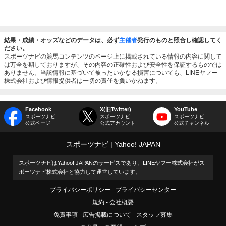
結果・成績・オッズなどのデータは、必ず
主催者
発行のものと照合し確認してく
ださい。
スポーツナビの競馬コンテンツのページ上に掲載されている情報の内容に関して
は万全を期しておりますが、その内容の正確性および安全性を保証するものでは
ありません。当該情報に基づいて被ったいかなる損害についても、LINEヤフー
株式会社および情報提供者は一切の責任を負いかねます。
Facebook
X(旧Twitter)
YouTube
スポーツナビ
スポーツナビ
スポーツナビ
公式ページ
公式アカウント
公式チャンネル
スポーツナビ
Yahoo! JAPAN
スポーツナビはYahoo! JAPANのサービスであり、LINEヤフー株式会社がス
ポーツナビ株式会社と協力して運営しています。
プライバシーポリシー
プライバシーセンター
規約
会社概要
免責事項
広告掲載について
スタッフ募集