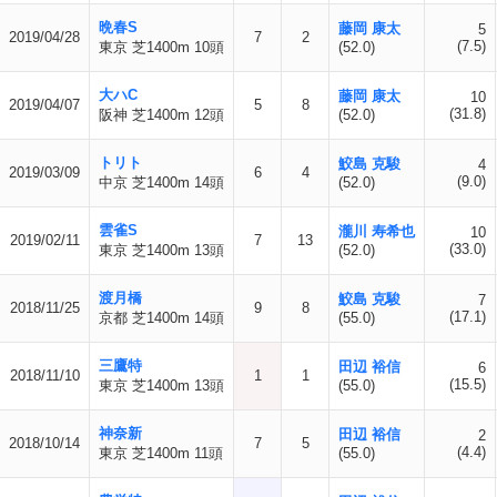
晩春S
藤岡 康太
5
2019/04/28
7
2
(7.5)
東京 芝1400m 10頭
(52.0)
大ハC
藤岡 康太
10
2019/04/07
5
8
(31.8)
阪神 芝1400m 12頭
(52.0)
トリト
鮫島 克駿
4
2019/03/09
6
4
(9.0)
中京 芝1400m 14頭
(52.0)
雲雀S
瀧川 寿希也
10
2019/02/11
7
13
(33.0)
東京 芝1400m 13頭
(52.0)
渡月橋
鮫島 克駿
7
2018/11/25
9
8
(17.1)
京都 芝1400m 14頭
(55.0)
三鷹特
田辺 裕信
6
2018/11/10
1
1
(15.5)
東京 芝1400m 13頭
(55.0)
神奈新
田辺 裕信
2
2018/10/14
7
5
(4.4)
東京 芝1400m 11頭
(55.0)