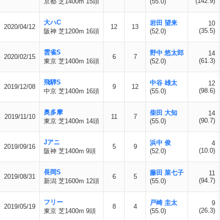
(142.9)
京都 芝1400m 15頭
(55.0)
大ハC
岩田 望来
10
2020/04/12
12
13
(35.5)
阪神 芝1200m 16頭
(52.0)
雲雀S
野中 悠太郎
14
2020/02/15
6
7
(61.3)
東京 芝1400m 16頭
(52.0)
飛騨S
中谷 雄太
12
2019/12/08
9
12
(98.6)
中京 芝1400m 16頭
(55.0)
奥多摩
柴田 大知
14
2019/11/10
11
7
(90.7)
東京 芝1400m 14頭
(55.0)
Jアニ
浜中 俊
4
2019/09/16
5
9
(10.0)
阪神 芝1400m 9頭
(52.0)
長岡S
藤田 菜七子
11
2019/08/31
6
5
(94.7)
新潟 芝1600m 12頭
(55.0)
フリー
戸崎 圭太
9
2019/05/19
8
4
(26.3)
東京 芝1400m 9頭
(55.0)