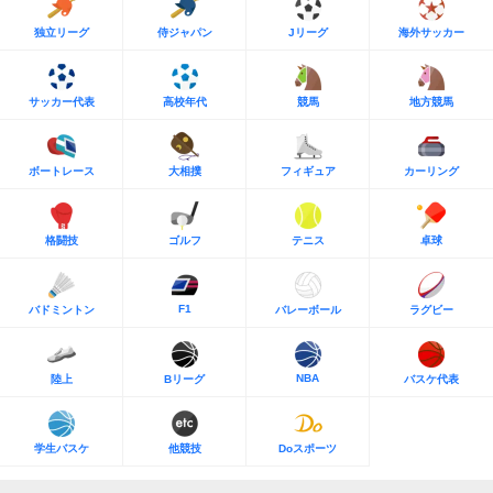
独立リーグ
侍ジャパン
Jリーグ
海外サッカー
サッカー代表
高校年代
競馬
地方競馬
ボートレース
大相撲
フィギュア
カーリング
格闘技
ゴルフ
テニス
卓球
F1
バドミントン
バレーボール
ラグビー
NBA
陸上
Bリーグ
バスケ代表
学生バスケ
他競技
Doスポーツ