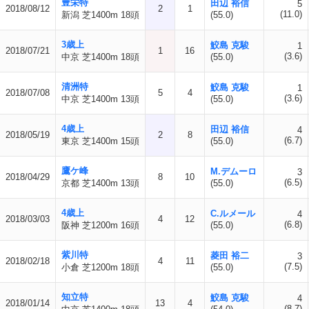
豊栄特
田辺 裕信
5
2018/08/12
2
1
(11.0)
新潟 芝1400m 18頭
(55.0)
3歳上
鮫島 克駿
1
2018/07/21
1
16
(3.6)
中京 芝1400m 18頭
(55.0)
清洲特
鮫島 克駿
1
2018/07/08
5
4
(3.6)
中京 芝1400m 13頭
(55.0)
4歳上
田辺 裕信
4
2018/05/19
2
8
(6.7)
東京 芝1400m 15頭
(55.0)
鷹ケ峰
M.デムーロ
3
2018/04/29
8
10
(6.5)
京都 芝1400m 13頭
(55.0)
4歳上
C.ルメール
4
2018/03/03
4
12
(6.8)
阪神 芝1200m 16頭
(55.0)
紫川特
菱田 裕二
3
2018/02/18
4
11
(7.5)
小倉 芝1200m 18頭
(55.0)
知立特
鮫島 克駿
4
2018/01/14
13
4
(8.7)