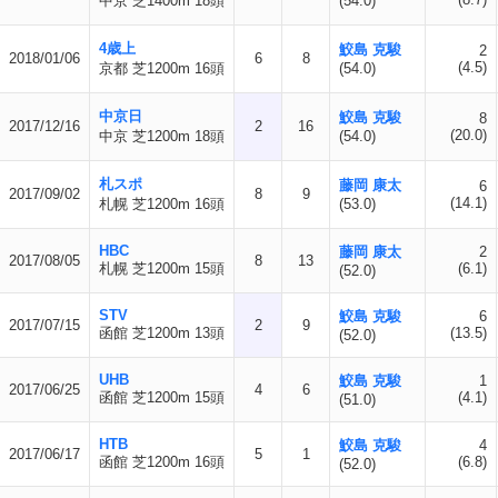
中京 芝1400m 18頭
(54.0)
4歳上
鮫島 克駿
2
2018/01/06
6
8
(4.5)
京都 芝1200m 16頭
(54.0)
中京日
鮫島 克駿
8
2017/12/16
2
16
(20.0)
中京 芝1200m 18頭
(54.0)
札スポ
藤岡 康太
6
2017/09/02
8
9
(14.1)
札幌 芝1200m 16頭
(53.0)
HBC
藤岡 康太
2
2017/08/05
8
13
札幌 芝1200m 15頭
(6.1)
(52.0)
STV
鮫島 克駿
6
2017/07/15
2
9
函館 芝1200m 13頭
(13.5)
(52.0)
UHB
鮫島 克駿
1
2017/06/25
4
6
函館 芝1200m 15頭
(4.1)
(51.0)
HTB
鮫島 克駿
4
2017/06/17
5
1
函館 芝1200m 16頭
(6.8)
(52.0)