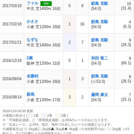
ファル
鮫島 克駿
10
GIII
2017/03/18
5
8
(31.4)
中京 芝1400m 16頭
(54.0)
かささ
鮫島 克駿
4
2017/02/18
1
16
(6.3)
小倉 芝1200m 18頭
(54.0)
なずな
鮫島 克駿
9
2017/01/21
2
7
(26.3)
中京 芝1400m 16頭
(54.0)
2歳
和田 竜二
9
2016/12/18
5
1
(66.1)
阪神 芝1200m 11頭
(54.0)
未勝利
鮫島 克駿
8
2016/09/04
1
3
(26.5)
小倉 芝1200m 18頭
(☆53.0)
新馬
藤岡 康太
7
2016/08/14
3
2
(25.1)
小倉 芝1200m 17頭
(54.0)
2020/11/9 00:00 更新
※着順の色分け [
:1着
:2着
:3着 ]
※「平地競走成績」と「障害競走成績」はJRAのレースのみとなります。
※「出走レース」はJRA、地方、海外で出走したレースの成績となります。
※減量表示は[
:1kg減
:2kg減
:3kg減
:4kg減（※女性騎手のみ）
:2kg減（※5
年以上、又は101勝以上の女性騎手のみ）] です。