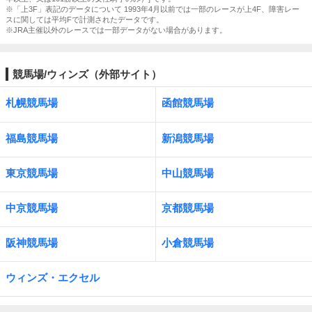
※「上3F」表記のデータについて 1993年4月以前では一部のレースが上4F、障害レー
スに関しては平均Fで計測されたデータです。
※JRA主催以外のレースでは一部データがない場合があります。
競馬場/ウィンズ（外部サイト）
札幌競馬場
函館競馬場
福島競馬場
新潟競馬場
東京競馬場
中山競馬場
中京競馬場
京都競馬場
阪神競馬場
小倉競馬場
ウィンズ・エクセル