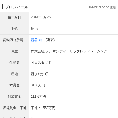
プロフィール
2020/11/9 00:00
生年月日
2014年3月26日
毛色
鹿毛
調教師（所属）
新谷 功一
(栗東)
馬主
株式会社 ノルマンディーサラブレッドレーシング
生産者
岡田スタツド
産地
新ひだか町
本賞金
8150万円
付加賞金
111.6万円
収得賞金：平地
平地：1550万円