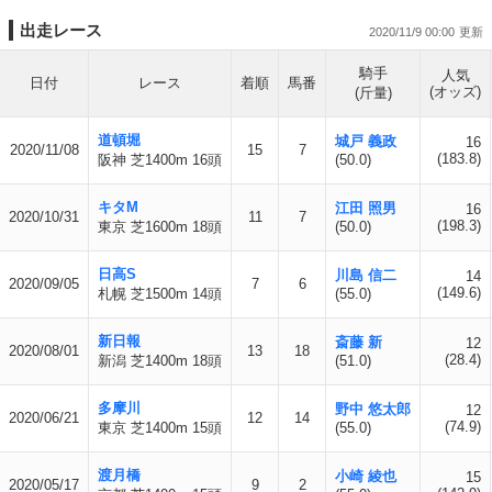
出走レース
2020/11/9 00:00
騎手
人気
日付
レース
着順
馬番
(オッズ)
(斤量)
道頓堀
城戸 義政
16
2020/11/08
15
7
(183.8)
阪神 芝1400m 16頭
(50.0)
キタM
江田 照男
16
2020/10/31
11
7
(198.3)
東京 芝1600m 18頭
(50.0)
日高S
川島 信二
14
2020/09/05
7
6
(149.6)
札幌 芝1500m 14頭
(55.0)
新日報
斎藤 新
12
2020/08/01
13
18
(28.4)
新潟 芝1400m 18頭
(51.0)
多摩川
野中 悠太郎
12
2020/06/21
12
14
(74.9)
東京 芝1400m 15頭
(55.0)
渡月橋
小崎 綾也
15
2020/05/17
9
2