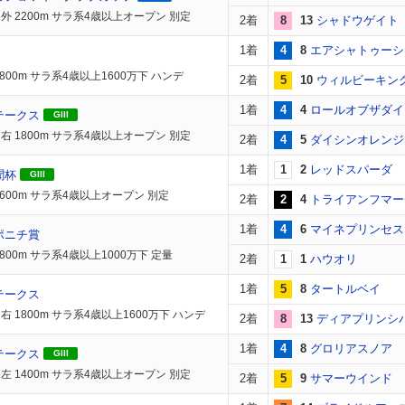
外 2200m サラ系4歳以上オープン 別定
2着
8
13
シャドウゲイト
1着
4
8
エアシャトゥーシ
800m サラ系4歳以上1600万下 ハンデ
2着
5
10
ウィルビーキン
1着
4
4
ロールオブザダイ
テークス
GIII
右 1800m サラ系4歳以上オープン 別定
2着
4
5
ダイシンオレンジ
1着
1
2
レッドスパーダ
聞杯
GIII
1600m サラ系4歳以上オープン 別定
2着
2
4
トライアンフマー
1着
4
6
マイネプリンセス
ポニチ賞
800m サラ系4歳以上1000万下 定量
2着
1
1
ハウオリ
1着
5
8
タートルベイ
テークス
右 1800m サラ系4歳以上1600万下 ハンデ
2着
8
13
ディアプリンシ
1着
4
8
グロリアスノア
テークス
GIII
左 1400m サラ系4歳以上オープン 別定
2着
5
9
サマーウインド