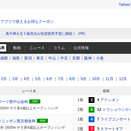
Yahoo
、アプリで使えるお得なクーポン
真中満＆五十嵐亮太が佐賀競馬予想に挑戦！（PR）
結果
動画
ニュース
コラム
公式情報
函館
福島
新潟
東京
中山
中京
京都
阪神
小倉
2月
3月
4月
5月
6月
7月
8月
9月
10月
11月
12月
レース名
着順
1着
2
4
アクシオン
ポーツ賞中山金杯
GIII
2000m サラ系4歳以上オープン ハンデ
2着
6
12
トウショウシロ
1着
4
7
ライブコンサート
ツニッポン賞京都金杯
GIII
外 1600m サラ系4歳以上オープン ハンデ
2着
3
5
スマートギア