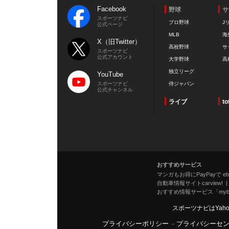
Facebook
野球
サ
スポーツナビ
プロ野球
J
公式ページ
MLB
海
X（旧Twitter）
高校野球
サ
スポーツナビ
公式アカウント
大学野球
高
独立リーグ
YouTube
スポーツナビ
侍ジャパン
公式チャンネル
ライブ
to
おすすめサービス
マンガもお得にPayPayで eboo
自動車情報サイトcarview!
おすすめ情報サービス「mybe
スポーツナビはYah
プライバシーポリシー
-
プライバシーセ