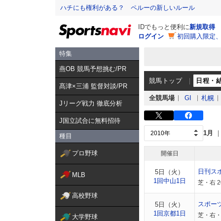
ハチにも権利がある？ ペルーの新しいルール
IDでもっと便利に
新規取得
ログイン
初回購入限定
特集
燕OB 競馬予想挑む/PR
競馬トップ
日程・
髙津×三浦 監督対談/PR
全競馬場
GI
札幌
Jリーグ戦力 徹底分析
J国立試合に無料招待
1月
種目
プロ野球
開催日
日刊ス
5日（火）
MLB
1回中山1日
芝・右 
高校野球
スポー
5日（火）
1回京都1日
芝・右・
大学野球