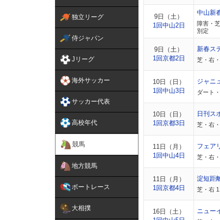
中山新
9日（土）
独立リーグ
障害・芝
1回中山2日
別定
侍ジャパン
新春ス
9日（土）
1回京都2日
Jリーグ
芝・右・
海外サッカー
ジャニ
10日（日）
1回中山3日
ダート・
サッカー代表
日刊ス
10日（日）
高校年代
1回京都3日
芝・右・
競馬
フェア
11日（月）
1回中山4日
芝・右・
地方競馬
淀短距
11日（月）
ボートレース
1回京都4日
芝・右 
大相撲
ニュー
16日（土）