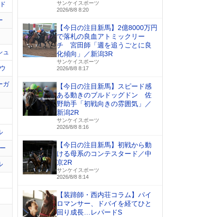
サンケイスポーツ
ド
2026/8/8 8:20
ー
【今日の注目新馬】2億8000万円
で落札の良血アトミックリー
チ 宮田師「週を追うごとに良
シュ
化傾向」／新潟3R
サンケイスポーツ
ウ
2026/8/8 8:17
ーガ
【今日の注目新馬】スピード感
ある動きのブルドッグドン 佐
野助手「初戦向きの雰囲気」／
新潟2R
サンケイスポーツ
2026/8/8 8:16
ル
【今日の注目新馬】初戦から動
ー
ける母系のコンテスタード／中
京2R
ル
サンケイスポーツ
2026/8/8 8:14
【装蹄師・西内荘コラム】パイ
ロマンサー、ドバイを経てひと
回り成長…レパードS