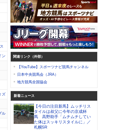
ス
イン
関連リンク（外部）
【YouTube】スポーツナビ競馬チャンネル
日本中央競馬会（JRA）
地方競馬全国協会
ィズ
新着ニュース
【今日の注目新馬】ムッチリス
タイルは叔父に今年の京成杯
プル
馬 高野助手「ムチムチしてい
た体はスッキリスタイルに」／
札幌5R