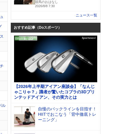
競馬のおはなし
2026/8/8 7:30
ニュース一覧
ュ
グ
おすすめ記事（Doスポーツ）
ス
チ
【2026年上半期アイアン座談会】「なんじ
ゃこりゃ？」識者が驚いたコブラの3Dプリ
ンテッドアイアン、その実力とは
パル
自慢のバックラインを目指す！
HIITでおこなう「背中徹底トレ
ーニング」