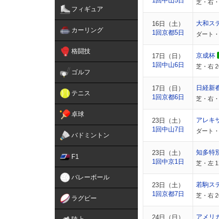
1回中山5日
芝・右・
フィギュア
大和ス
16日（土）
カーリング
1回京都5日
ダート・
格闘技
京成杯
17日（日）
1回中山6日
芝・右 
ゴルフ
日経新
17日（日）
テニス
1回京都6日
芝・右・
卓球
アレキ
23日（土）
1回中山7日
ダート・右
バドミントン
知多特
23日（土）
F1
1回中京1日
芝・左 1
バレーボール
若駒ス
23日（土）
1回京都7日
芝・右 
ラグビー
アメリ
24日（日）