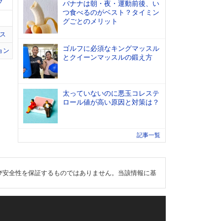
プ
バナナは朝・夜・運動前後、い
つ食べるのがベスト？タイミン
グごとのメリット
ス
ゴルフに必須なキングマッスル
ョン
とクイーンマッスルの鍛え方
太っていないのに悪玉コレステ
ロール値が高い原因と対策は？
記事一覧
び安全性を保証するものではありません。当該情報に基