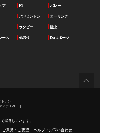
ュア
F1
バレー
バドミントン
カーリング
ラグビー
陸上
レース
他競技
Doスポーツ
ストラン
ィア TRILL
力して運営しています。
-
ご意見・ご要望
-
ヘルプ・お問い合わせ