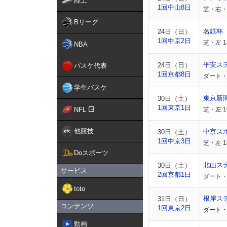
陸上
1回中山8日
芝・右・
Bリーグ
名鉄杯
24日（日）
1回中京2日
芝・左 1
NBA
平安ス
24日（日）
バスケ代表
1回京都8日
ダート・
学生バスケ
東京新
30日（土）
1回東京1日
NFL
芝・左 
他競技
中京ス
30日（土）
1回中京3日
芝・左 1
Doスポーツ
北山ス
30日（土）
サービス
2回京都1日
ダート・
toto
根岸ス
31日（日）
コンテンツ
1回東京2日
ダート・
動画