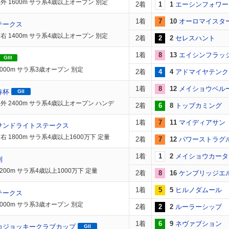
外 1600m サラ系4歳以上オープン 別定
2着
1
1
エーシンフォワー
1着
7
10
オーロマイスタ
テークス
右 1400m サラ系4歳以上オープン 別定
2着
2
2
セレスハント
1着
8
13
エイシンフラッ
GIII
2000m サラ系3歳オープン 別定
2着
4
4
アドマイヤテンク
1着
8
12
メイショウベル
春杯
GII
外 2400m サラ系4歳以上オープン ハンデ
2着
6
8
トップカミング
1着
7
11
マイディアサン
サンドライトステークス
 1800m サラ系4歳以上1600万下 定量
2着
7
12
パワーストラグ
1着
1
2
メイショウカータ
別
200m サラ系4歳以上1000万下 定量
2着
8
16
ケンブリッジエ
1着
5
5
ヒルノダムール
テークス
2000m サラ系3歳オープン 別定
2着
2
2
ルーラーシップ
1着
6
9
ネヴァブション
カジョッキークラブカップ
GII