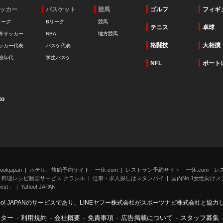
ッカー
バスケット
競馬
ゴルフ
フィギ
リーグ
Bリーグ
競馬
テニス
卓球
外サッカー
NBA
地方競馬
格闘技
大相撲
ッカー代表
バスケ代表
校年代
学生バスケ
NFL
ボート
to
kjapan
ホテル、旅館予約サイト 一休.com
レストラン予約サイト 一休.com レ
料理レシピ動画サービス クラシル
仕事・求人探しはスタンバイ
国内No.1女性向けメデ
st」
Yahoo! JAPAN
oo! JAPANのサービスであり、LINEヤフー株式会社がスポーツナビ株式会社と協
ンター
-
利用規約
-
会社概要
-
免責事項
-
広告掲載について
-
スタッフ募集