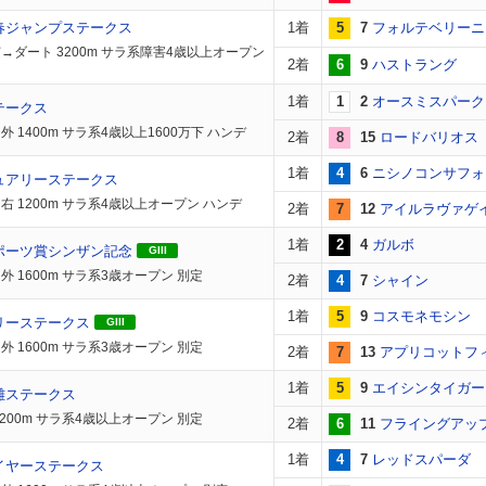
春ジャンプステークス
1着
5
7
フォルテベリーニ
→ダート 3200m サラ系障害4歳以上オープン
2着
6
9
ハストラング
1着
1
2
オースミスパーク
テークス
外 1400m サラ系4歳以上1600万下 ハンデ
2着
8
15
ロードバリオス
1着
4
6
ニシノコンサフォ
ュアリーステークス
右 1200m サラ系4歳以上オープン ハンデ
2着
7
12
アイルラヴァゲ
1着
2
4
ガルボ
ポーツ賞シンザン記念
GIII
外 1600m サラ系3歳オープン 別定
2着
4
7
シャイン
1着
5
9
コスモネモシン
リーステークス
GIII
外 1600m サラ系3歳オープン 別定
2着
7
13
アプリコットフ
1着
5
9
エイシンタイガー
離ステークス
1200m サラ系4歳以上オープン 別定
2着
6
11
フライングアッ
1着
4
7
レッドスパーダ
イヤーステークス