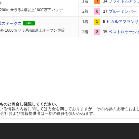
1着
7
14
ブライドルアッ
別
200m サラ系4歳以上1000万下 ハンデ
2着
8
17
ブルーミンバー
1着
5
8
ヒカルアマランサ
馬ステークス
GIII
外 1600m サラ系4歳以上オープン 別定
2着
8
15
ベストロケーシ
ものと照合し確認してください。
いる情報の内容に関しては万全を期しておりますが、その内容の正確性およ
式会社および情報提供者は一切の責任を負いかねます。