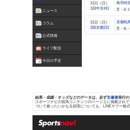
鳥羽特
31日（日）
1回中京4日
芝・左 1
ニュース
京都牝
31日（日）
コラム
2回京都2日
芝・右・
公式情報
ライブ配信
今日の予定
結果・成績・オッズなどのデータは、必ず
主催者
発行の
スポーツナビの競馬コンテンツのページ上に掲載されて
づいて被ったいかなる損害についても、LINEヤフー株