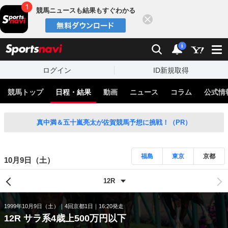
競馬ニュースも結果もすぐわかる
閉じる
スポーツナビ
検索
通知
i
ログイン
ID新規取得
競馬トップ
日程・結果
動画
ニュース
コラム
公式情
真中満＆五十嵐亮太が佐賀競馬予想に挑戦！（PR）
福島
東京
京都
10月9日（土）
1999年10月9日（土）
4回京都1日
16:20発走
12R サラ系4歳上500万円以下