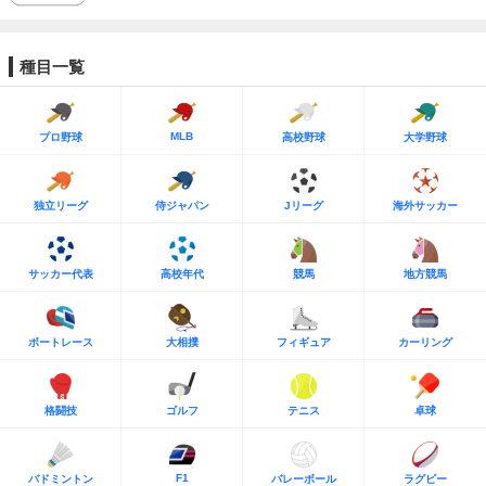
種目一覧
MLB
プロ野球
高校野球
大学野球
独立リーグ
侍ジャパン
Jリーグ
海外サッカー
サッカー代表
高校年代
競馬
地方競馬
ボートレース
大相撲
フィギュア
カーリング
格闘技
ゴルフ
テニス
卓球
F1
バドミントン
バレーボール
ラグビー