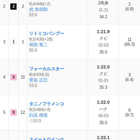
2馬身
牝4/446(+2)
2
2
2
2
(4.8)
武 幸四郎
11-11
53.0
34.2
1:21.9
リトミコバンブー
クビ
牝5/430(+28)
11
3
1
1
(66.3)
和田 竜二
02-03
55.0
35.0
1:22.0
フォーカルスター
クビ
牝4/434(-6)
3
4
8
11
(6.4)
菅谷 正巳
01-01
53.0
35.3
1:22.0
タニノフラメンコ
ハナ
牝5/484(+4)
6
5
8
12
白浜 雄造
(9.7)
05-03
△53.0
35.0
1:22.1
スイートウインク