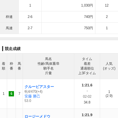
1
1,030円
12
枠連
2-6
740円
2
馬連
2-7
750円
1
競走成績
馬名
タイム
着
枠
馬
性齢/馬体重/B
着差
人気
順
番
番
騎手名
通過順位
(オッズ)
斤量
上3Fタイム
1:21.6
クルーピアスター
-
牝4/470(+4)
1
1
6
7
(2.9)
安藤 勝己
02-02
53.0
34.8
1:21.9
ロージーメドウ