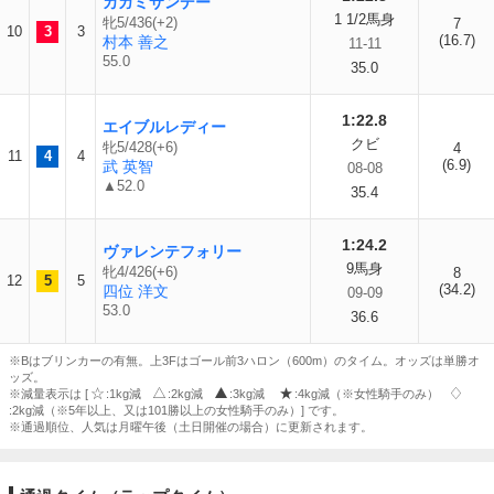
カガミサンデー
1 1/2馬身
牝5/436(+2)
7
10
3
3
(16.7)
村本 善之
11-11
55.0
35.0
1:22.8
エイブルレディー
クビ
牝5/428(+6)
4
11
4
4
(6.9)
武 英智
08-08
▲52.0
35.4
1:24.2
ヴァレンテフォリー
9馬身
牝4/426(+6)
8
12
5
5
(34.2)
四位 洋文
09-09
53.0
36.6
※Bはブリンカーの有無。上3Fはゴール前3ハロン（600m）のタイム。オッズは単勝オ
ッズ。
※減量表示は [
:1kg減
:2kg減
:3kg減
:4kg減（※女性騎手のみ）
:2kg減（※5年以上、又は101勝以上の女性騎手のみ）] です。
※通過順位、人気は月曜午後（土日開催の場合）に更新されます。