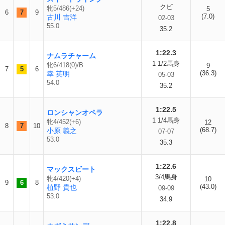
クビ
牝5/486(+24)
5
6
7
9
(7.0)
古川 吉洋
02-03
55.0
35.2
1:22.3
ナムラチャーム
1 1/2馬身
牝6/418(0)/B
9
7
5
6
(36.3)
幸 英明
05-03
54.0
35.2
1:22.5
ロンシャンオペラ
1 1/4馬身
牝4/452(+6)
12
8
7
10
(68.7)
小原 義之
07-07
53.0
35.3
1:22.6
マックスビート
3/4馬身
牝4/420(+4)
10
9
6
8
(43.0)
植野 貴也
09-09
53.0
34.9
1:22.8