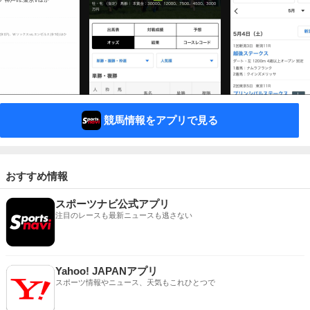
競馬情報をアプリで見る
おすすめ情報
スポーツナビ公式アプリ
注目のレースも最新ニュースも逃さない
Yahoo! JAPANアプリ
スポーツ情報やニュース、天気もこれひとつで