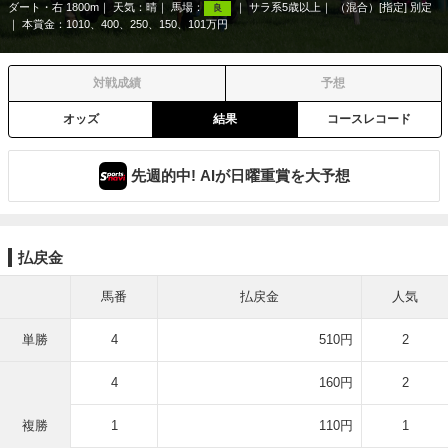
ダート・右 1800m
天気：
晴
馬場：
サラ系5歳以上
（混合）[指定] 別定
良
本賞金：1010、400、250、150、101万円
対戦成績
予想
オッズ
結果
コースレコード
先週的中! AIが日曜重賞を大予想
払戻金
馬番
払戻金
人気
単勝
4
510円
2
4
160円
2
複勝
1
110円
1