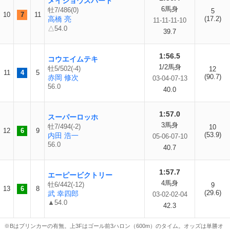
メイショウスパート
6馬身
牡7/486(0)
5
10
7
11
高橋 亮
(17.2)
11-11-11-10
△54.0
39.7
1:56.5
コウエイムテキ
1/2馬身
牡5/502(-4)
12
11
4
5
(90.7)
赤岡 修次
03-04-07-13
56.0
40.0
1:57.0
スーパーロッホ
3馬身
牡7/494(-2)
10
12
6
9
(53.9)
内田 浩一
05-06-07-10
56.0
40.7
1:57.7
エーピービクトリー
4馬身
牡6/442(-12)
9
13
6
8
(29.6)
武 幸四郎
03-02-02-04
▲54.0
42.3
※Bはブリンカーの有無。上3Fはゴール前3ハロン（600m）のタイム。オッズは単勝オ