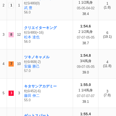
1 1/2馬身
牡5/480(0)
1
2
1
1
(1.8)
武 豊
05-05-04-02
56.0
38.4
1:54.6
クリエイターキング
2 1/2馬身
牡5/480(+16)
6
3
8
12
(19.1)
松本 達也
07-07-05-05
56.0
38.7
1:54.8
ツキノキャメル
3/4馬身
牡6/468(-2)
4
4
7
10
(11.8)
安藤 勝己
09-07-05-05
57.0
39.0
1:55.0
キタサンアカデミー
1 1/4馬身
牝6/452(-6)
3
5
3
3
(7.8)
藤田 伸二
07-07-07-07
55.0
39.1
1:55.4
ゼットスパート