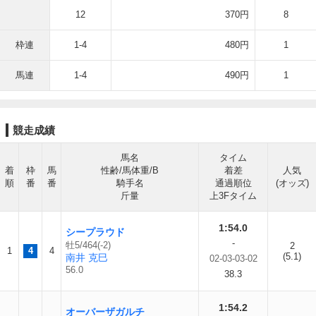
12
370円
8
枠連
1-4
480円
1
馬連
1-4
490円
1
競走成績
馬名
タイム
着
枠
馬
性齢/馬体重/B
着差
人気
順
番
番
騎手名
通過順位
(オッズ)
斤量
上3Fタイム
1:54.0
シープラウド
-
牡5/464(-2)
2
1
4
4
(5.1)
南井 克巳
02-03-03-02
56.0
38.3
1:54.2
オーバーザガルチ