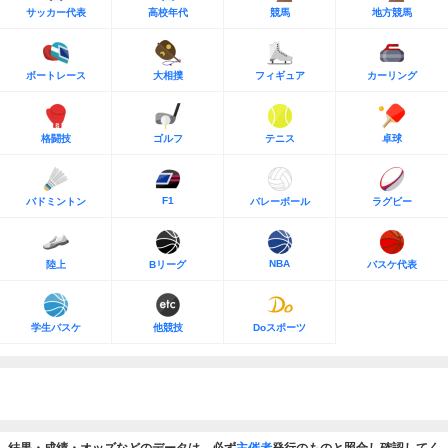
サッカー代表
高校年代
競馬
地方競馬
ボートレース
大相撲
フィギュア
カーリング
格闘技
ゴルフ
テニス
卓球
F1
バドミントン
バレーボール
ラグビー
NBA
陸上
Bリーグ
バスケ代表
学生バスケ
他競技
Doスポーツ