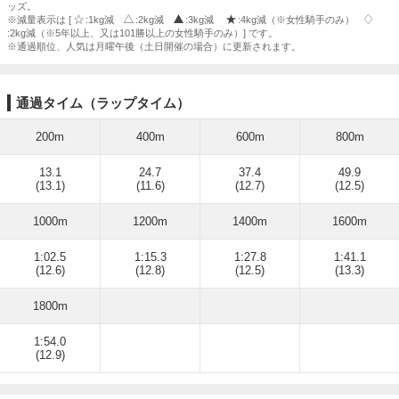
ッズ。
※減量表示は [
:1kg減
:2kg減
:3kg減
:4kg減（※女性騎手のみ）
:2kg減（※5年以上、又は101勝以上の女性騎手のみ）] です。
※通過順位、人気は月曜午後（土日開催の場合）に更新されます。
通過タイム（ラップタイム）
200m
400m
600m
800m
13.1
24.7
37.4
49.9
(13.1)
(11.6)
(12.7)
(12.5)
1000m
1200m
1400m
1600m
1:02.5
1:15.3
1:27.8
1:41.1
(12.6)
(12.8)
(12.5)
(13.3)
1800m
1:54.0
(12.9)