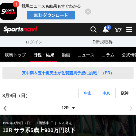
競馬ニュースも結果もすぐわかる
閉じる
スポーツナビ
検索
通知
i
ログイン
ID新規取得
競馬トップ
日程・結果
動画
ニュース
コラム
公式情
真中満＆五十嵐亮太が佐賀競馬予想に挑戦！（PR）
中山
中京
阪神
3月9日（日）
1997年3月9日（日）
1回阪神6日
16:20発走
12R サラ系5歳上900万円以下