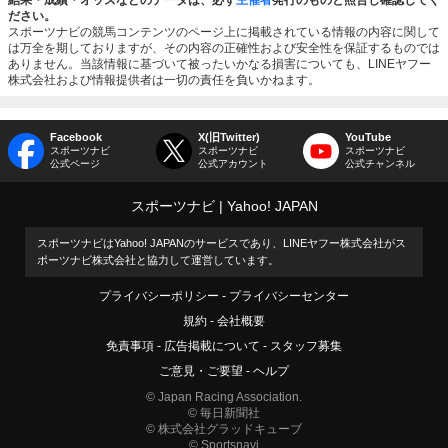
結果・成績・オッズなどのデータは、必ず
主催者
発行のものと照合し確認してく
ださい。
スポーツナビの競馬コンテンツのページ上に掲載されている情報の内容に関して
は万全を期しておりますが、その内容の正確性および安全性を保証するものでは
ありません。当該情報に基づいて被ったいかなる損害についても、LINEヤフー
株式会社および情報提供者は一切の責任を負いかねます。
Facebook
X(旧Twitter)
YouTube
スポーツナビ
スポーツナビ
スポーツナビ
公式ページ
公式アカウント
公式チャンネル
スポーツナビ
Yahoo! JAPAN
スポーツナビはYahoo! JAPANのサービスであり、LINEヤフー株式会社がス
ポーツナビ株式会社と協力して運営しています。
プライバシーポリシー
プライバシーセンター
規約
会社概要
免責事項
広告掲載について
スタッフ募集
ご意見・ご要望
ヘルプ
© Japan Racing Association.
© 毎日新聞社
© 株式会社グラッドキューブ
© Sportsnavi