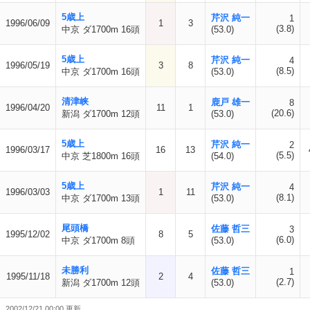
5歳上
芹沢 純一
1
1996/06/09
1
3
(3.8)
中京 ダ1700m 16頭
(53.0)
5歳上
芹沢 純一
4
1996/05/19
3
8
(8.5)
中京 ダ1700m 16頭
(53.0)
清津峡
鹿戸 雄一
8
1996/04/20
11
1
(20.6)
新潟 ダ1700m 12頭
(53.0)
5歳上
芹沢 純一
2
1996/03/17
16
13
(5.5)
中京 芝1800m 16頭
(54.0)
5歳上
芹沢 純一
4
1996/03/03
1
11
(8.1)
中京 ダ1700m 13頭
(53.0)
尾頭橋
佐藤 哲三
3
1995/12/02
8
5
(6.0)
中京 ダ1700m 8頭
(53.0)
未勝利
佐藤 哲三
1
1995/11/18
2
4
(2.7)
新潟 ダ1700m 12頭
(53.0)
2002/12/21 00:00 更新