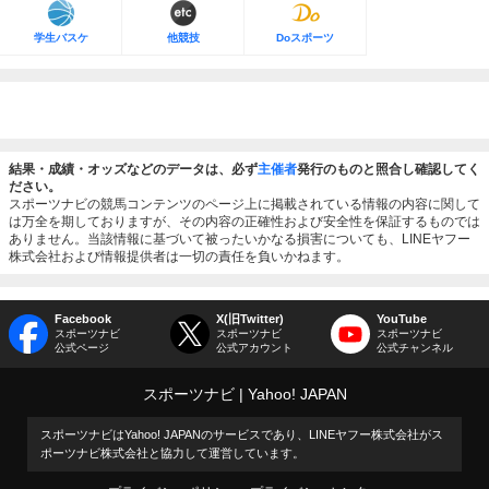
学生バスケ
他競技
Doスポーツ
結果・成績・オッズなどのデータは、必ず
主催者
発行のものと照合し確認してく
ださい。
スポーツナビの競馬コンテンツのページ上に掲載されている情報の内容に関して
は万全を期しておりますが、その内容の正確性および安全性を保証するものでは
ありません。当該情報に基づいて被ったいかなる損害についても、LINEヤフー
株式会社および情報提供者は一切の責任を負いかねます。
Facebook
X(旧Twitter)
YouTube
スポーツナビ
スポーツナビ
スポーツナビ
公式ページ
公式アカウント
公式チャンネル
スポーツナビ
Yahoo! JAPAN
スポーツナビはYahoo! JAPANのサービスであり、LINEヤフー株式会社がス
ポーツナビ株式会社と協力して運営しています。