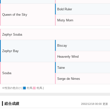
Bold Ruler
Queen of the Sky
Misty Morn
Zephyr Souba
Biscay
Zephyr Bay
Heavenly Wind
Taine
Souba
Serge de Nimes
※性別の色分け [
:牡馬
:牝馬 ]
総合成績
2002/12/18 00:00