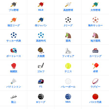
MLB
プロ野球
高校野球
大学野球
独立リーグ
侍ジャパン
Jリーグ
海外サッカー
サッカー代表
高校年代
競馬
地方競馬
ボートレース
大相撲
フィギュア
カーリング
格闘技
ゴルフ
テニス
卓球
F1
バドミントン
バレーボール
ラグビー
NBA
陸上
Bリーグ
バスケ代表