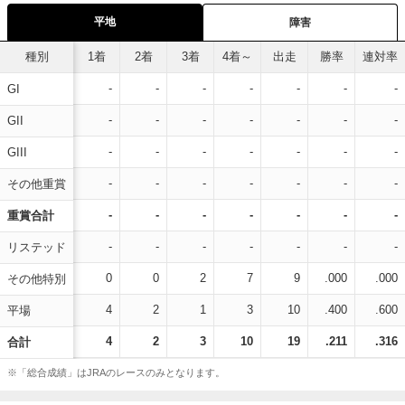
平地
障害
種別
1着
2着
3着
4着～
出走
勝率
連対率
-
-
-
-
-
-
-
GI
-
-
-
-
-
-
-
GII
-
-
-
-
-
-
-
GIII
-
-
-
-
-
-
-
その他重賞
-
-
-
-
-
-
-
重賞合計
-
-
-
-
-
-
-
リステッド
0
0
2
7
9
.000
.000
その他特別
4
2
1
3
10
.400
.600
平場
4
2
3
10
19
.211
.316
合計
※「総合成績」はJRAのレースのみとなります。