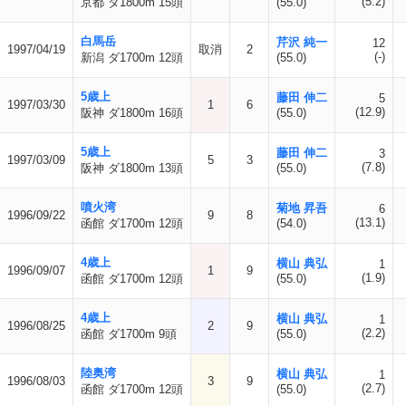
(5.2)
京都 ダ1800m 15頭
(55.0)
白馬岳
芹沢 純一
12
1997/04/19
取消
2
(-)
新潟 ダ1700m 12頭
(55.0)
5歳上
藤田 伸二
5
1997/03/30
1
6
(12.9)
阪神 ダ1800m 16頭
(55.0)
5歳上
藤田 伸二
3
1997/03/09
5
3
(7.8)
阪神 ダ1800m 13頭
(55.0)
噴火湾
菊地 昇吾
6
1996/09/22
9
8
(13.1)
函館 ダ1700m 12頭
(54.0)
4歳上
横山 典弘
1
1996/09/07
1
9
(1.9)
函館 ダ1700m 12頭
(55.0)
4歳上
横山 典弘
1
1996/08/25
2
9
(2.2)
函館 ダ1700m 9頭
(55.0)
陸奥湾
横山 典弘
1
1996/08/03
3
9
(2.7)
函館 ダ1700m 12頭
(55.0)