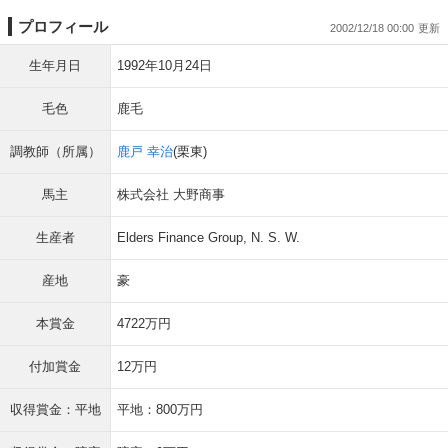
プロフィール
2002/12/18 00:00
生年月日
1992年10月24日
毛色
鹿毛
調教師（所属）
鹿戸 幸治
(栗東)
馬主
株式会社 大野商事
生産者
Elders Finance Group, N. S. W.
産地
豪
本賞金
4722万円
付加賞金
12万円
収得賞金：平地
平地：800万円