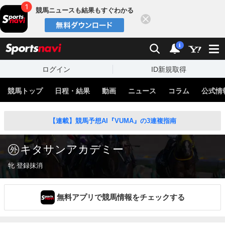
競馬ニュースも結果もすぐわかる
閉じる
スポーツナビ
検索
通知
i
ログイン
ID新規取得
競馬トップ
日程・結果
動画
ニュース
コラム
公式情
【連載】競馬予想AI『VUMA』の3連複指南
キタサンアカデミー
牝 登録抹消
無料アプリで競馬情報をチェックする