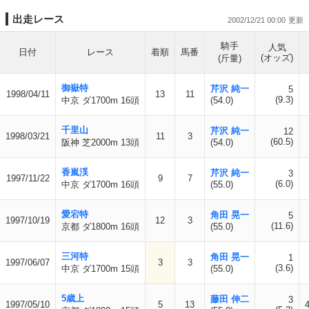
出走レース
2002/12/21 00:00
騎手
人気
日付
レース
着順
馬番
(オッズ)
(斤量)
御嶽特
芹沢 純一
5
1998/04/11
13
11
(9.3)
中京 ダ1700m 16頭
(54.0)
千里山
芹沢 純一
12
1998/03/21
11
3
(60.5)
阪神 芝2000m 13頭
(54.0)
香嵐渓
芹沢 純一
3
1997/11/22
9
7
(6.0)
中京 ダ1700m 16頭
(55.0)
愛宕特
角田 晃一
5
1997/10/19
12
3
(11.6)
京都 ダ1800m 16頭
(55.0)
三河特
角田 晃一
1
1997/06/07
3
3
(3.6)
中京 ダ1700m 15頭
(55.0)
5歳上
藤田 伸二
3
1997/05/10
5
13