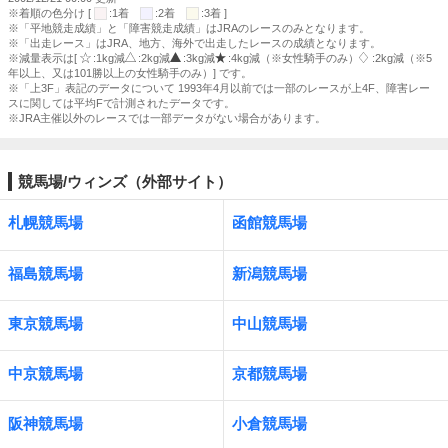
※着順の色分け [
:1着
:2着
:3着 ]
※「平地競走成績」と「障害競走成績」はJRAのレースのみとなります。
※「出走レース」はJRA、地方、海外で出走したレースの成績となります。
※減量表示は[
:1kg減
:2kg減
:3kg減
:4kg減（※女性騎手のみ）
:2kg減（※5
年以上、又は101勝以上の女性騎手のみ）] です。
※「上3F」表記のデータについて 1993年4月以前では一部のレースが上4F、障害レー
スに関しては平均Fで計測されたデータです。
※JRA主催以外のレースでは一部データがない場合があります。
競馬場/ウィンズ（外部サイト）
札幌競馬場
函館競馬場
福島競馬場
新潟競馬場
東京競馬場
中山競馬場
中京競馬場
京都競馬場
阪神競馬場
小倉競馬場