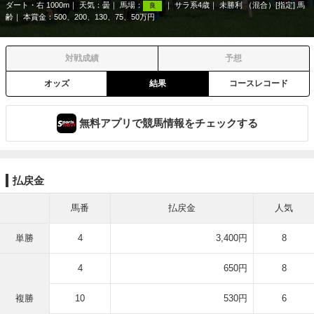
ダート・右 1000m
天気：
曇
馬場：
サラ系4歳
未勝利 （混合）[指定] 馬
良
齢
本賞金：500、200、130、75、50万円
対戦成績
予想
オッズ
結果
コースレコード
無料アプリで競馬情報をチェックする
払戻金
馬番
払戻金
人気
単勝
4
3,400円
8
4
650円
8
複勝
10
530円
6