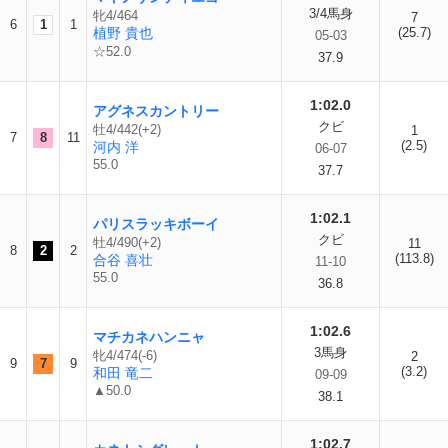
3/4馬身
牝4/464
7
6
1
1
植野 貴也
(25.7)
05-03
☆52.0
37.9
1:02.0
アグネスカントリー
クビ
牡4/442(+2)
1
7
8
11
(2.5)
河内 洋
06-07
55.0
37.7
1:02.1
パリスラッキボーイ
クビ
牡4/490(+2)
11
8
2
2
(113.8)
合谷 喜壮
11-10
55.0
36.8
1:02.6
マチカネハンニャ
3馬身
牝4/474(-6)
2
9
7
9
(3.2)
和田 竜二
09-09
▲50.0
38.1
1:02.7