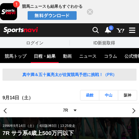
競馬ニュースも結果もすぐわかる
閉じる
スポーツナビ
検索
通知
i
ログイン
ID新規取得
競馬トップ
日程・結果
動画
ニュース
コラム
公式情
真中満＆五十嵐亮太が佐賀競馬予想に挑戦！（PR）
函館
中山
阪神
9月14日（土）
1996年9月14日（土）
4回阪神3日
13:25発走
7R サラ系4歳上500万円以下