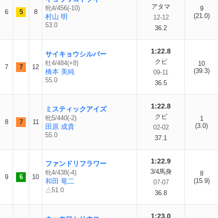
アタマ
牝4/456(-10)
9
6
5
8
(21.0)
村山 明
12-12
53.0
36.2
1:22.8
サイキョウシルバー
クビ
牡4/484(+8)
10
7
7
12
(39.3)
橋本 美純
09-11
55.0
36.5
1:22.8
ミスティックアイズ
クビ
牝5/440(-2)
1
8
7
11
(3.0)
田原 成貴
02-02
55.0
37.1
1:22.9
ファンドリフラワー
3/4馬身
牝4/438(-4)
8
9
6
10
和田 竜二
(15.9)
07-07
△51.0
36.8
1:23.0