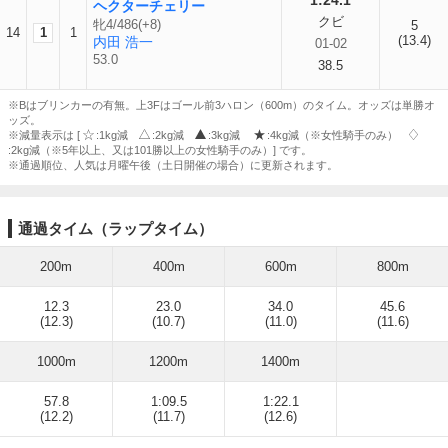
1:24.1
ヘクターチェリー
クビ
牝4/486(+8)
5
14
1
1
(13.4)
内田 浩一
01-02
53.0
38.5
※Bはブリンカーの有無。上3Fはゴール前3ハロン（600m）のタイム。オッズは単勝オ
ッズ。
※減量表示は [
:1kg減
:2kg減
:3kg減
:4kg減（※女性騎手のみ）
:2kg減（※5年以上、又は101勝以上の女性騎手のみ）] です。
※通過順位、人気は月曜午後（土日開催の場合）に更新されます。
通過タイム（ラップタイム）
200m
400m
600m
800m
12.3
23.0
34.0
45.6
(12.3)
(10.7)
(11.0)
(11.6)
1000m
1200m
1400m
57.8
1:09.5
1:22.1
(12.2)
(11.7)
(12.6)