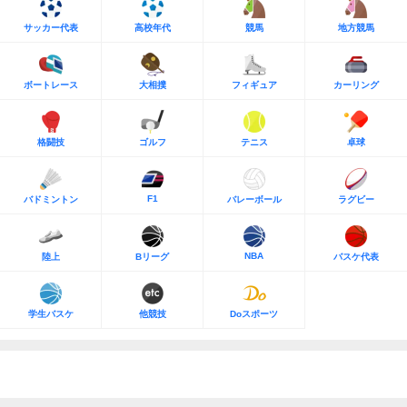
サッカー代表
高校年代
競馬
地方競馬
ボートレース
大相撲
フィギュア
カーリング
格闘技
ゴルフ
テニス
卓球
F1
バドミントン
バレーボール
ラグビー
NBA
陸上
Bリーグ
バスケ代表
学生バスケ
他競技
Doスポーツ