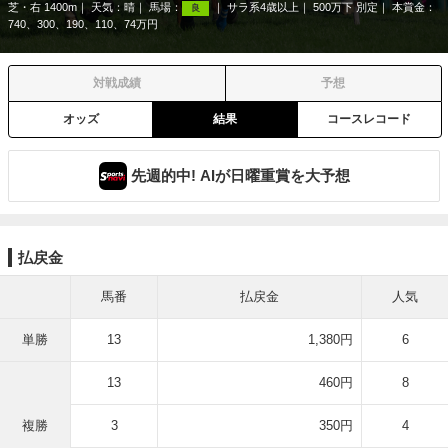
芝・右 1400m
天気：
晴
馬場：
サラ系4歳以上
500万下 別定
本賞金：
良
740、300、190、110、74万円
対戦成績
予想
オッズ
結果
コースレコード
先週的中! AIが日曜重賞を大予想
払戻金
馬番
払戻金
人気
単勝
13
1,380円
6
13
460円
8
複勝
3
350円
4