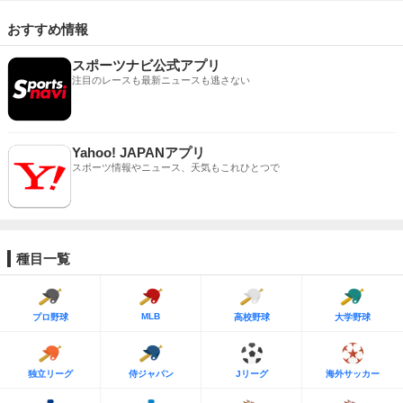
おすすめ情報
スポーツナビ公式アプリ
注目のレースも最新ニュースも逃さない
Yahoo! JAPANアプリ
スポーツ情報やニュース、天気もこれひとつで
種目一覧
MLB
プロ野球
高校野球
大学野球
独立リーグ
侍ジャパン
Jリーグ
海外サッカー