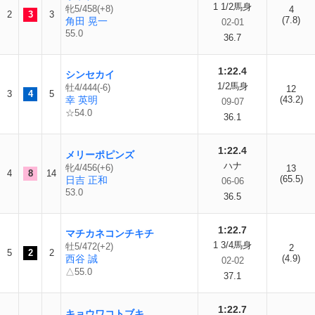
1 1/2馬身
牝5/458(+8)
4
2
3
3
(7.8)
角田 晃一
02-01
55.0
36.7
1:22.4
シンセカイ
1/2馬身
牡4/444(-6)
12
3
4
5
幸 英明
(43.2)
09-07
☆54.0
36.1
1:22.4
メリーポピンズ
ハナ
牝4/456(+6)
13
4
8
14
(65.5)
日吉 正和
06-06
53.0
36.5
1:22.7
マチカネコンチキチ
1 3/4馬身
牡5/472(+2)
2
5
2
2
西谷 誠
(4.9)
02-02
△55.0
37.1
1:22.7
キョウワコトブキ