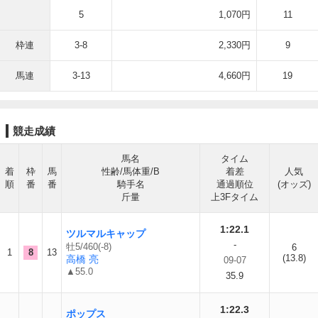
5
1,070円
11
枠連
3-8
2,330円
9
馬連
3-13
4,660円
19
競走成績
馬名
タイム
着
枠
馬
性齢/馬体重/B
着差
人気
順
番
番
騎手名
通過順位
(オッズ)
斤量
上3Fタイム
1:22.1
ツルマルキャップ
-
牡5/460(-8)
6
1
8
13
(13.8)
高橋 亮
09-07
▲55.0
35.9
1:22.3
ポップス