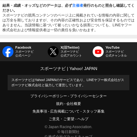
結果・成績・オッズなどのデータは、必ず
主催者
発行のものと照合し確認してく
ださい。
スポーツナビの競馬コンテンツのページ上に掲載されている情報の内容に関して
は万全を期しておりますが、その内容の正確性および安全性を保証するものでは
ありません。当該情報に基づいて被ったいかなる損害についても、LINEヤフー
株式会社および情報提供者は一切の責任を負いかねます。
Facebook
X(旧Twitter)
YouTube
スポーツナビ
スポーツナビ
スポーツナビ
公式ページ
公式アカウント
公式チャンネル
スポーツナビ
Yahoo! JAPAN
スポーツナビはYahoo! JAPANのサービスであり、LINEヤフー株式会社がス
ポーツナビ株式会社と協力して運営しています。
プライバシーポリシー
プライバシーセンター
規約
会社概要
免責事項
広告掲載について
スタッフ募集
ご意見・ご要望
ヘルプ
© Japan Racing Association.
© 毎日新聞社
© 株式会社グラッドキューブ