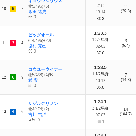
キョウワシリウス
クビ
牝5/496(+6)
11
10
5
7
(39.8)
飯田 祐史
13-14
55.0
36.3
1:23.3
ビッグオール
1 3/4馬身
牡4/496(+20)
3
11
3
4
(5.4)
塩村 克己
02-02
55.0
37.6
1:23.5
コウユーウイナー
1 1/2馬身
牝5/438(+4)/B
7
12
6
9
(14.6)
武 豊
13-12
55.0
36.8
1:24.1
シゲルクリノン
3 1/2馬身
牝4/474(+2)
14
13
4
6
(104.7)
古川 吉洋
07-07
▲50.0
38.1