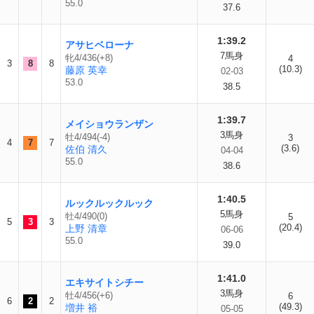
55.0
37.6
1:39.2
アサヒベローナ
7馬身
牝4/436(+8)
4
3
8
8
(10.3)
藤原 英幸
02-03
53.0
38.5
1:39.7
メイショウランザン
3馬身
牡4/494(-4)
3
4
7
7
(3.6)
佐伯 清久
04-04
55.0
38.6
1:40.5
ルックルックルック
5馬身
牡4/490(0)
5
5
3
3
(20.4)
上野 清章
06-06
55.0
39.0
1:41.0
エキサイトシチー
3馬身
牡4/456(+6)
6
6
2
2
(49.3)
増井 裕
05-05