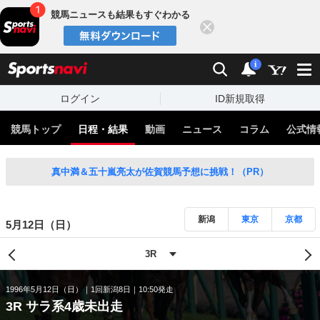
競馬ニュースも結果もすぐわかる
閉じる
スポーツナビ
検索
通知
i
ログイン
ID新規取得
競馬トップ
日程・結果
動画
ニュース
コラム
公式情
真中満＆五十嵐亮太が佐賀競馬予想に挑戦！（PR）
新潟
東京
京都
5月12日（日）
1996年5月12日（日）
1回新潟8日
10:50発走
3R サラ系4歳未出走