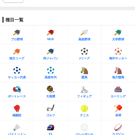
種目一覧
MLB
プロ野球
高校野球
大学野球
独立リーグ
侍ジャパン
Jリーグ
海外サッカー
サッカー代表
高校年代
競馬
地方競馬
ボートレース
大相撲
フィギュア
カーリング
格闘技
ゴルフ
テニス
卓球
F1
バドミントン
バレーボール
ラグビー