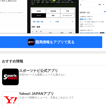
競馬情報をアプリで見る
おすすめ情報
スポーツナビ公式アプリ
注目のレースも最新ニュースも逃さない
Yahoo! JAPANアプリ
スポーツ情報やニュース、天気もこれひとつで