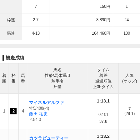
7
150円
1
枠連
2-7
8,890円
24
馬連
4-13
164,460円
100
競走成績
馬名
タイム
着
枠
馬
性齢/馬体重/B
着差
人気
順
番
番
騎手名
通過順位
(オッズ)
斤量
上3Fタイム
1:13.1
マイネルアルファ
-
牡5/488(-4)
7
1
2
4
飯田 祐史
(28.1)
02-01
△54.0
37.8
1:13.2
カツラビューティー