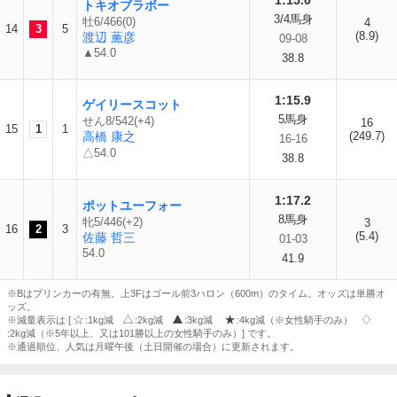
1:15.0
トキオブラボー
3/4馬身
牡6/466(0)
4
14
3
5
(8.9)
渡辺 薫彦
09-08
▲54.0
38.8
1:15.9
ゲイリースコット
5馬身
せん8/542(+4)
16
15
1
1
高橋 康之
(249.7)
16-16
△54.0
38.8
1:17.2
ポットユーフォー
8馬身
牝5/446(+2)
3
16
2
3
(5.4)
佐藤 哲三
01-03
54.0
41.9
※Bはブリンカーの有無。上3Fはゴール前3ハロン（600m）のタイム。オッズは単勝オ
ッズ。
※減量表示は [
:1kg減
:2kg減
:3kg減
:4kg減（※女性騎手のみ）
:2kg減（※5年以上、又は101勝以上の女性騎手のみ）] です。
※通過順位、人気は月曜午後（土日開催の場合）に更新されます。