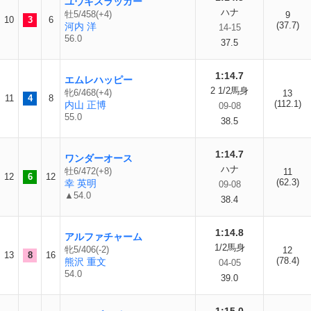
ユウキスラッガー
ハナ
牡5/458(+4)
9
10
3
6
(37.7)
河内 洋
14-15
56.0
37.5
1:14.7
エムレハッピー
2 1/2馬身
牝6/468(+4)
13
11
4
8
(112.1)
内山 正博
09-08
55.0
38.5
1:14.7
ワンダーオース
ハナ
牡6/472(+8)
11
12
6
12
(62.3)
幸 英明
09-08
▲54.0
38.4
1:14.8
アルファチャーム
1/2馬身
牝5/406(-2)
12
13
8
16
(78.4)
熊沢 重文
04-05
54.0
39.0