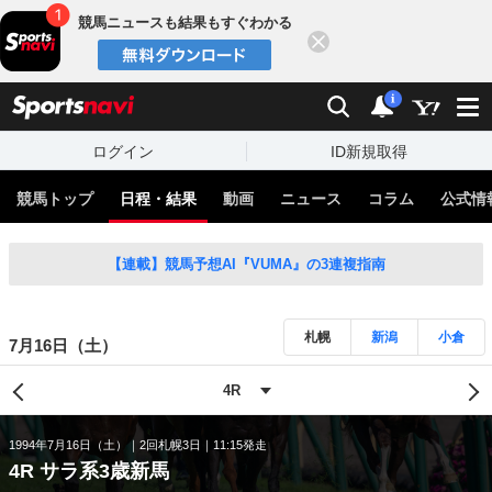
競馬ニュースも結果もすぐわかる
閉じる
スポーツナビ
検索
通知
i
ログイン
ID新規取得
競馬トップ
日程・結果
動画
ニュース
コラム
公式情
【連載】競馬予想AI『VUMA』の3連複指南
札幌
新潟
小倉
7月16日（土）
1994年7月16日（土）
2回札幌3日
11:15発走
4R サラ系3歳新馬