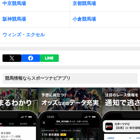
中京競馬場
京都競馬場
阪神競馬場
小倉競馬場
ウィンズ・エクセル
競馬情報ならスポーツナビアプリ