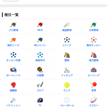
種目一覧
MLB
プロ野球
高校野球
大学野球
独立リーグ
侍ジャパン
Jリーグ
海外サッカー
サッカー代表
高校年代
競馬
地方競馬
ボートレース
大相撲
フィギュア
カーリング
格闘技
ゴルフ
テニス
卓球
F1
バドミントン
バレーボール
ラグビー