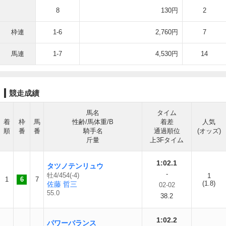
8
130円
2
枠連
1-6
2,760円
7
馬連
1-7
4,530円
14
競走成績
馬名
タイム
着
枠
馬
性齢/馬体重/B
着差
人気
順
番
番
騎手名
通過順位
(オッズ)
斤量
上3Fタイム
1:02.1
タツノテンリュウ
-
牡4/454(-4)
1
1
6
7
(1.8)
佐藤 哲三
02-02
55.0
38.2
1:02.2
パワーバランス