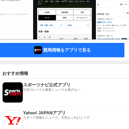
競馬情報をアプリで見る
おすすめ情報
スポーツナビ公式アプリ
注目のレースも最新ニュースも逃さない
Yahoo! JAPANアプリ
スポーツ情報やニュース、天気もこれひとつで