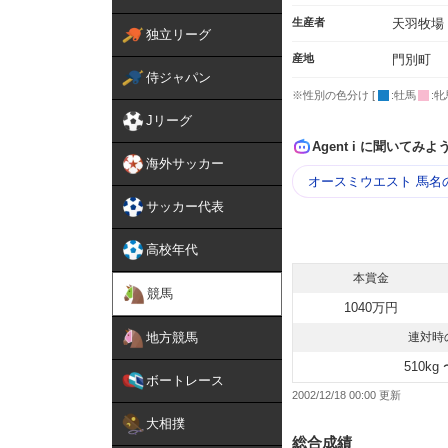
生産者
天羽牧場
独立リーグ
産地
門別町
侍ジャパン
※性別の色分け [
:牡馬
:牝
Jリーグ
Agent i に聞いてみよ
海外サッカー
オースミウエスト 馬名
サッカー代表
高校年代
本賞金
競馬
1040万円
地方競馬
連対時
510kg 
ボートレース
2002/12/18 00:00
大相撲
総合成績