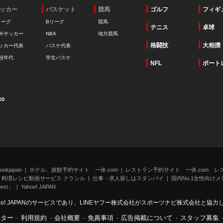
ッカー
バスケット
競馬
ゴルフ
フィギ
リーグ
Bリーグ
競馬
テニス
卓球
外サッカー
NBA
地方競馬
格闘技
大相撲
ッカー代表
バスケ代表
校年代
学生バスケ
NFL
ボート
to
kjapan
ホテル、旅館予約サイト 一休.com
レストラン予約サイト 一休.com レ
料理レシピ動画サービス クラシル
仕事・求人探しはスタンバイ
国内No.1女性向けメデ
st」
Yahoo! JAPAN
oo! JAPANのサービスであり、LINEヤフー株式会社がスポーツナビ株式会社と協
ンター
-
利用規約
-
会社概要
-
免責事項
-
広告掲載について
-
スタッフ募集