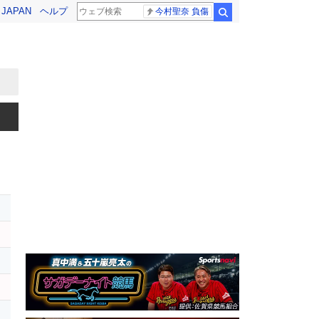
! JAPAN
ヘルプ
今村聖奈 負傷
検索
ト
ス