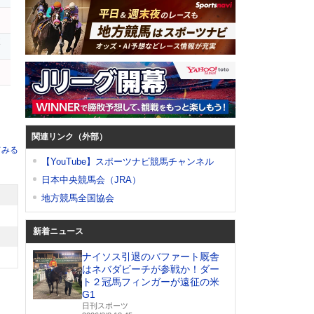
ボ
関連リンク（外部）
てみる
【YouTube】スポーツナビ競馬チャンネル
日本中央競馬会（JRA）
地方競馬全国協会
新着ニュース
ナイソス引退のバファート厩舎
はネバダビーチが参戦か！ダー
ト２冠馬フィンガーが遠征の米
G1
日刊スポーツ