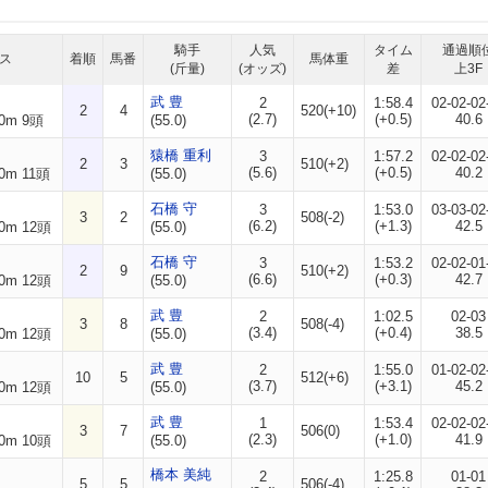
騎手
人気
タイム
通過順
ス
着順
馬番
馬体重
(斤量)
(オッズ)
差
上3F
武 豊
2
1:58.4
02-02-02
2
4
520(+10)
(2.7)
(+0.5)
40.6
0m 9頭
(55.0)
猿橋 重利
3
1:57.2
02-02-02
2
3
510(+2)
(5.6)
(+0.5)
40.2
0m 11頭
(55.0)
石橋 守
3
1:53.0
03-03-02
3
2
508(-2)
(6.2)
(+1.3)
42.5
0m 12頭
(55.0)
石橋 守
3
1:53.2
02-02-01
2
9
510(+2)
(6.6)
(+0.3)
42.7
0m 12頭
(55.0)
武 豊
2
1:02.5
02-03
3
8
508(-4)
(3.4)
(+0.4)
38.5
0m 12頭
(55.0)
武 豊
2
1:55.0
01-02-02
10
5
512(+6)
(3.7)
(+3.1)
45.2
0m 12頭
(55.0)
武 豊
1
1:53.4
02-02-02
3
7
506(0)
(2.3)
(+1.0)
41.9
0m 10頭
(55.0)
橋本 美純
2
1:25.8
01-01
5
5
506(-4)