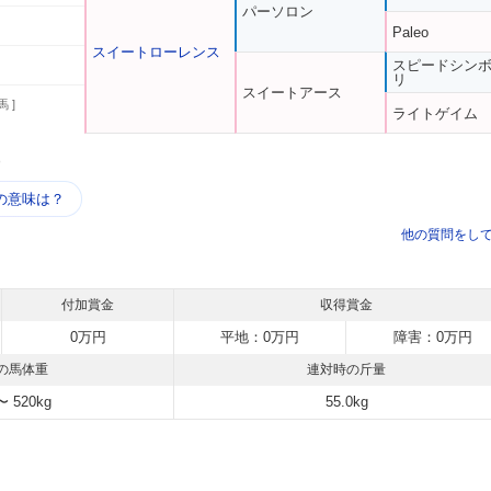
パーソロン
Paleo
スイートローレンス
スピードシン
リ
スイートアース
馬 ]
ライトゲイム
う
の意味は？
他の質問をし
付加賞金
収得賞金
0万円
平地：0万円
障害：0万円
の馬体重
連対時の斤量
〜 520kg
55.0kg