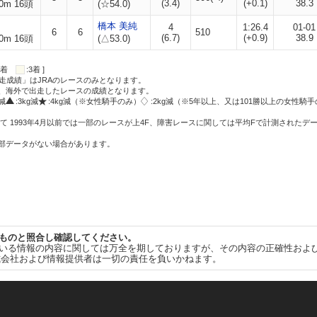
(3.4)
(+0.1)
38.3
0m 16頭
(☆54.0)
橋本 美純
4
1:26.4
01-01
6
6
510
(6.7)
(+0.9)
38.9
0m 16頭
(△53.0)
:2着
:3着 ]
走成績」はJRAのレースのみとなります。
方、海外で出走したレースの成績となります。
g減
:3kg減
:4kg減（※女性騎手のみ）
:2kg減（※5年以上、又は101勝以上の女性騎手
て 1993年4月以前では一部のレースが上4F、障害レースに関しては平均Fで計測されたデ
一部データがない場合があります。
ものと照合し確認してください。
いる情報の内容に関しては万全を期しておりますが、その内容の正確性およ
式会社および情報提供者は一切の責任を負いかねます。