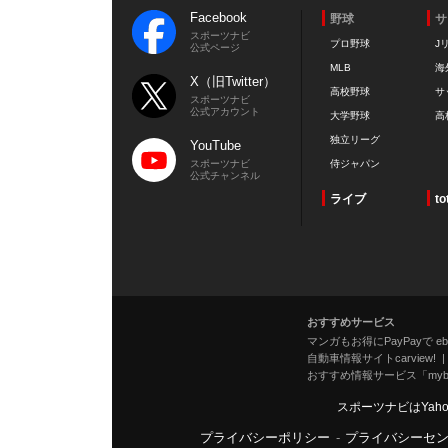
Facebook
野球
サ
スポーツナビ
プロ野球
J
公式ページ
MLB
海
X（旧Twitter）
高校野球
サ
スポーツナビ
公式アカウント
大学野球
高
独立リーグ
YouTube
スポーツナビ
侍ジャパン
公式チャンネル
ライブ
to
おすすめサービス
マンガもお得にPayPayで eboo
自動車情報サイトcarview!
おすすめ情報サービス「mybe
スポーツナビはYah
プライバシーポリシー
-
プライバシーセ