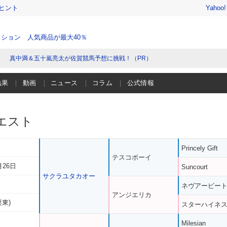
ヒント
Yahoo
ション 人気商品が最大40％
真中満＆五十嵐亮太が佐賀競馬予想に挑戦！（PR）
結果
動画
ニュース
コラム
公式情報
エスト
Princely Gift
テスコボーイ
月26日
Suncourt
サクラユタカオー
ネヴアービー
アンジエリカ
栗東)
スターハイネ
Milesian