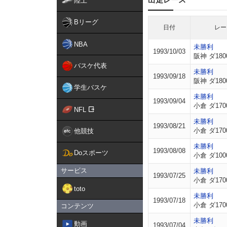
陸上
Bリーグ
日付
レー
NBA
未勝利
1993/10/03
阪神 ダ180
バスケ代表
未勝利
1993/09/18
阪神 ダ180
学生バスケ
未勝利
1993/09/04
小倉 ダ170
NFL
未勝利
1993/08/21
小倉 ダ170
他競技
未勝利
1993/08/08
Doスポーツ
小倉 ダ100
サービス
未勝利
1993/07/25
小倉 ダ170
toto
未勝利
1993/07/18
小倉 ダ170
コンテンツ
未勝利
動画
1993/07/04