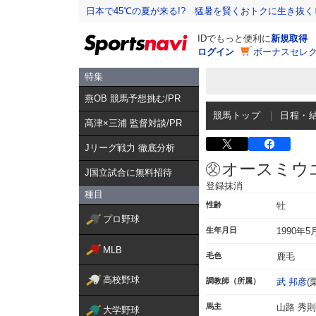
日本で45℃の夏が来る!? 猛暑を賢くおトクに生き抜く
IDでもっと便利に
新規取得
ログイン
ボーナスセレク
特集
燕OB 競馬予想挑む/PR
競馬トップ
日程・
髙津×三浦 監督対談/PR
Jリーグ戦力 徹底分析
オースミウ
J国立試合に無料招待
登録抹消
種目
性齢
牡
プロ野球
生年月日
1990年5
MLB
毛色
鹿毛
高校野球
調教師（所属）
武 邦彦
(
馬主
山路 秀則
大学野球