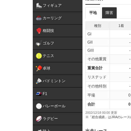
フィギュア
平地
障害
カーリング
種別
1着
格闘技
GI
-
GII
-
ゴルフ
GIII
-
テニス
その他重賞
-
重賞合計
-
卓球
リステッド
-
バドミントン
その他特別
-
F1
平場
0
合計
0
バレーボール
2002/12/18 00:00 更新
※「総合成績」はJRAのレー
ラグビー
出走レース