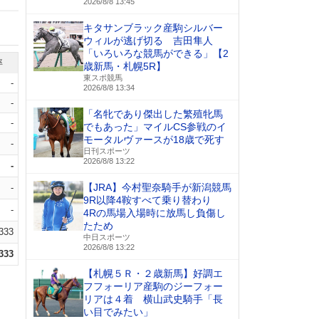
2026/8/8 13:45
キタサンブラック産駒シルバー
ウィルが逃げ切る 吉田隼人
「いろいろな競馬ができる」【2
率
歳新馬・札幌5R】
東スポ競馬
-
2026/8/8 13:34
-
「名牝であり傑出した繁殖牝馬
-
でもあった」マイルCS参戦のイ
モータルヴァースが18歳で死す
-
日刊スポーツ
2026/8/8 13:22
-
【JRA】今村聖奈騎手が新潟競馬
-
9R以降4鞍すべて乗り替わり
-
4Rの馬場入場時に放馬し負傷し
たため
.333
中日スポーツ
2026/8/8 13:22
.333
【札幌５Ｒ・２歳新馬】好調エ
フフォーリア産駒のジーフォー
リアは４着 横山武史騎手「長
い目でみたい」