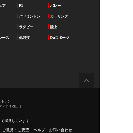
ュア
F1
バレー
バドミントン
カーリング
ラグビー
陸上
レース
他競技
Doスポーツ
ストラン
ィア TRILL
力して運営しています。
-
ご意見・ご要望
-
ヘルプ・お問い合わせ