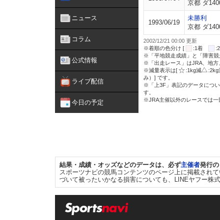
京都 ダ140
ニュース
未勝利
1993/06/19
京都 ダ140
コラム
2002/12/21 00:00 更新
※着順の色分け [
:1着
※「平地競走成績」と「障害競
公式情報
※「出走レース」はJRA、地
※減量表示は[
:1kg減
:2k
み）] です。
ライブ配信
※「上3F」表記のデータについ
す。
※JRA主催以外のレースでは
今日の予定
結果・成績・オッズなどのデータは、必ず
主催者
発行の
スポーツナビの競馬コンテンツのページ上に掲載されて
づいて被ったいかなる損害についても、LINEヤフー株