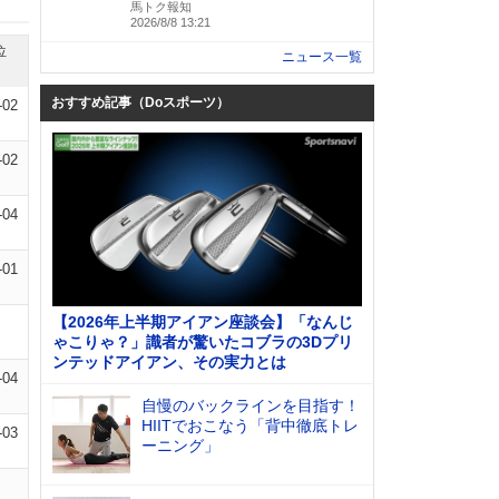
馬トク報知
2026/8/8 13:21
位
ニュース一覧
おすすめ記事（Doスポーツ）
-02
-02
-04
-01
【2026年上半期アイアン座談会】「なんじ
ゃこりゃ？」識者が驚いたコブラの3Dプリ
ンテッドアイアン、その実力とは
-04
自慢のバックラインを目指す！
HIITでおこなう「背中徹底トレ
-03
ーニング」