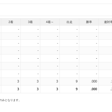
2着
3着
4着～
出走
勝率
連対
-
-
-
-
-
-
-
-
-
-
-
-
-
-
-
-
-
-
-
-
-
-
-
-
-
-
-
-
-
-
-
-
-
-
-
3
3
3
9
.000
3
3
3
9
.000
スのみとなります。