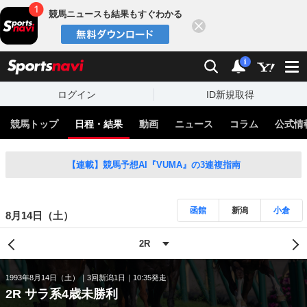
競馬ニュースも結果もすぐわかる
閉じる
スポーツナビ
検索
通知
i
ログイン
ID新規取得
競馬トップ
日程・結果
動画
ニュース
コラム
公式情
【連載】競馬予想AI『VUMA』の3連複指南
函館
新潟
小倉
8月14日（土）
1993年8月14日（土）
3回新潟1日
10:35発走
2R サラ系4歳未勝利