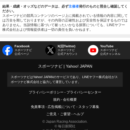
結果・成績・オッズなどのデータは、必ず
主催者
発行のものと照合し確認してく
ださい。
スポーツナビの競馬コンテンツのページ上に掲載されている情報の内容に関して
は万全を期しておりますが、その内容の正確性および安全性を保証するものでは
ありません。当該情報に基づいて被ったいかなる損害についても、LINEヤフー
株式会社および情報提供者は一切の責任を負いかねます。
Facebook
X(旧Twitter)
YouTube
スポーツナビ
スポーツナビ
スポーツナビ
公式ページ
公式アカウント
公式チャンネル
スポーツナビ
Yahoo! JAPAN
スポーツナビはYahoo! JAPANのサービスであり、LINEヤフー株式会社がス
ポーツナビ株式会社と協力して運営しています。
プライバシーポリシー
プライバシーセンター
規約
会社概要
免責事項
広告掲載について
スタッフ募集
ご意見・ご要望
ヘルプ
© Japan Racing Association.
© 毎日新聞社