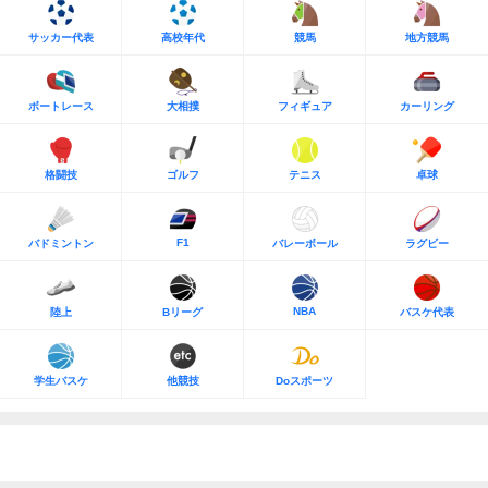
サッカー代表
高校年代
競馬
地方競馬
ボートレース
大相撲
フィギュア
カーリング
格闘技
ゴルフ
テニス
卓球
F1
バドミントン
バレーボール
ラグビー
NBA
陸上
Bリーグ
バスケ代表
学生バスケ
他競技
Doスポーツ