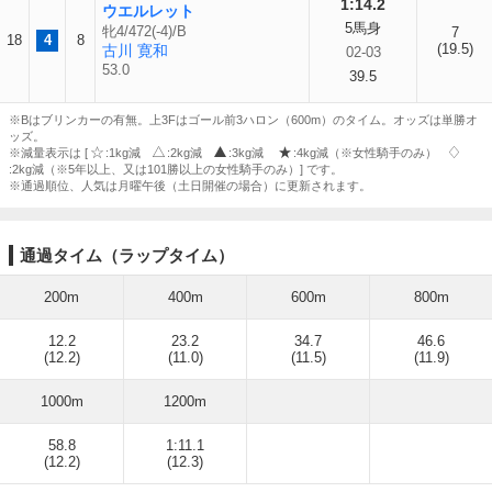
1:14.2
ウエルレット
5馬身
牝4/472(-4)/B
7
18
4
8
(19.5)
古川 寛和
02-03
53.0
39.5
※Bはブリンカーの有無。上3Fはゴール前3ハロン（600m）のタイム。オッズは単勝オ
ッズ。
※減量表示は [
:1kg減
:2kg減
:3kg減
:4kg減（※女性騎手のみ）
:2kg減（※5年以上、又は101勝以上の女性騎手のみ）] です。
※通過順位、人気は月曜午後（土日開催の場合）に更新されます。
通過タイム（ラップタイム）
200m
400m
600m
800m
12.2
23.2
34.7
46.6
(12.2)
(11.0)
(11.5)
(11.9)
1000m
1200m
58.8
1:11.1
(12.2)
(12.3)