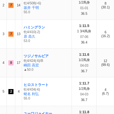
1/2馬身
牡4/508(+6)
8
2
7
14
(30.1)
坂井 千明
01-01
55.0
36.5
1:11.5
ハミングラン
1 3/4馬身
牝4/410(-2)
6
3
7
13
(16.2)
原 昌久
07-06
53.0
36.4
1:11.6
ツジノサルビア
1/2馬身
牝4/424(-6)/B
12
4
8
17
(99.6)
嶋田 高宏
04-03
▲50.0
36.7
1:11.7
ヒロストラート
1/2馬身
牡4/434(-6)
4
5
2
4
(6.7)
蛯名 利弘
04-03
55.0
36.7
1:11.8
ユーワジョイナー