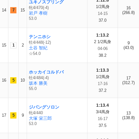
1:12.8
ユキノスプリング
1/2馬身
牝4/470(-4)
16
14
7
15
(266.8)
岩戸 孝樹
14-15
53.0
37.0
1:13.2
テンニホシ
2 1/2馬身
牡4/448(-12)
9
15
1
2
土谷 智紀
(43.0)
04-06
☆54.0
38.2
1:13.3
ホッカイコルドバ
1/2馬身
牡4/484(-4)
17
16
5
10
(312.7)
坂本 勝美
17-16
55.0
37.2
1:13.4
ジパングソロン
3/4馬身
牝4/440
13
17
5
9
(138.8)
大塚 栄三郎
16-17
53.0
37.5