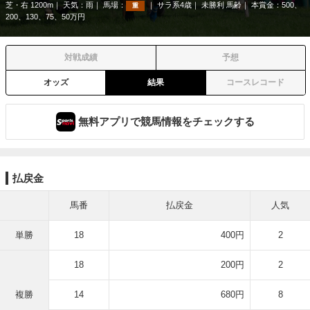
芝・右 1200m
天気：
雨
馬場：
サラ系4歳
未勝利 馬齢
本賞金：500、
重
200、130、75、50万円
対戦成績
予想
オッズ
結果
コースレコード
無料アプリで競馬情報をチェックする
払戻金
馬番
払戻金
人気
単勝
18
400円
2
18
200円
2
複勝
14
680円
8