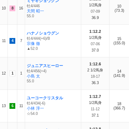
ミヤギショウグン
1/2馬身
牡4/446
10
10
8
16
(73.3)
天間 昭一
07-09
55.0
36.9
1:12.2
ハナノショウグン
1/2馬身
牡4/444(+6)/B
15
11
4
7
(155.0)
宗像 徹
07-06
▲52.0
37.0
1:12.6
ジュニアスヒーロー
2 1/2馬身
牡4/456(+4)
14
12
1
1
(141.9)
小島 太
18-17
55.0
36.3
1:12.7
ユーコークリスタル
1/2馬身
牡4/434(-6)
18
13
6
11
小林 淳一
(366.7)
11-12
☆54.0
37.1