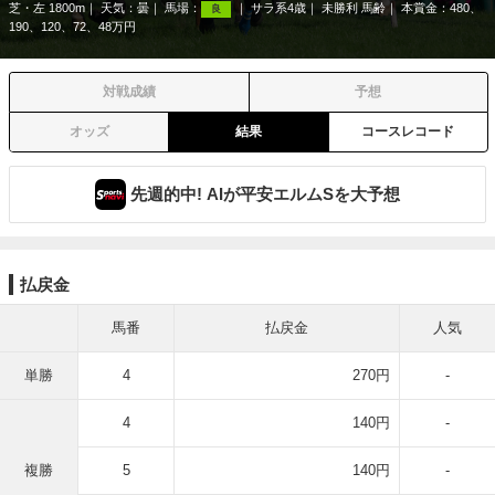
芝・左 1800m
天気：
曇
馬場：
サラ系4歳
未勝利 馬齢
本賞金：480、
良
190、120、72、48万円
対戦成績
予想
オッズ
結果
コースレコード
先週的中! AIが平安エルムSを大予想
払戻金
馬番
払戻金
人気
単勝
4
270円
-
4
140円
-
複勝
5
140円
-