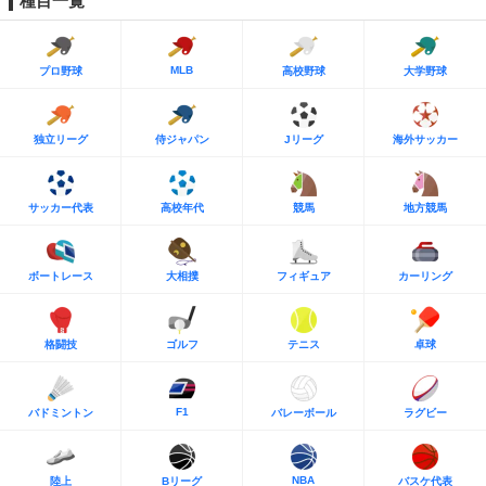
種目一覧
MLB
プロ野球
高校野球
大学野球
独立リーグ
侍ジャパン
Jリーグ
海外サッカー
サッカー代表
高校年代
競馬
地方競馬
ボートレース
大相撲
フィギュア
カーリング
格闘技
ゴルフ
テニス
卓球
F1
バドミントン
バレーボール
ラグビー
NBA
陸上
Bリーグ
バスケ代表