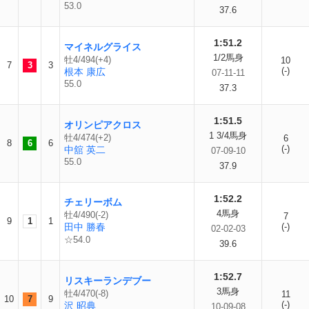
53.0
37.6
1:51.2
マイネルグライス
1/2馬身
牡4/494(+4)
10
7
3
3
(-)
根本 康広
07-11-11
55.0
37.3
1:51.5
オリンピアクロス
1 3/4馬身
牡4/474(+2)
6
8
6
6
(-)
中舘 英二
07-09-10
55.0
37.9
1:52.2
チェリーボム
4馬身
牡4/490(-2)
7
9
1
1
田中 勝春
(-)
02-02-03
☆54.0
39.6
1:52.7
リスキーランデブー
3馬身
牡4/470(-8)
11
10
7
9
(-)
沢 昭典
10-09-08