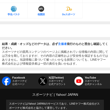
学生バスケ
他競技
Doスポーツ
結果・成績・オッズなどのデータは、必ず
主催者
発行のものと照合し確認してく
ださい。
スポーツナビの競馬コンテンツのページ上に掲載されている情報の内容に関して
は万全を期しておりますが、その内容の正確性および安全性を保証するものでは
ありません。当該情報に基づいて被ったいかなる損害についても、LINEヤフー
株式会社および情報提供者は一切の責任を負いかねます。
Facebook
X(旧Twitter)
YouTube
スポーツナビ
スポーツナビ
スポーツナビ
公式ページ
公式アカウント
公式チャンネル
スポーツナビ
Yahoo! JAPAN
スポーツナビはYahoo! JAPANのサービスであり、LINEヤフー株式会社がス
ポーツナビ株式会社と協力して運営しています。