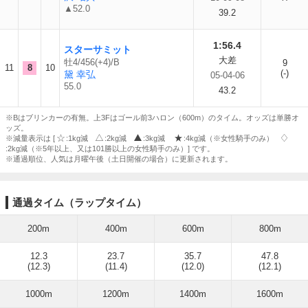
▲52.0
39.2
1:56.4
スターサミット
大差
牡4/456(+4)/B
9
11
8
10
(-)
黛 幸弘
05-04-06
55.0
43.2
※Bはブリンカーの有無。上3Fはゴール前3ハロン（600m）のタイム。オッズは単勝オ
ッズ。
※減量表示は [
:1kg減
:2kg減
:3kg減
:4kg減（※女性騎手のみ）
:2kg減（※5年以上、又は101勝以上の女性騎手のみ）] です。
※通過順位、人気は月曜午後（土日開催の場合）に更新されます。
通過タイム（ラップタイム）
200m
400m
600m
800m
12.3
23.7
35.7
47.8
(12.3)
(11.4)
(12.0)
(12.1)
1000m
1200m
1400m
1600m