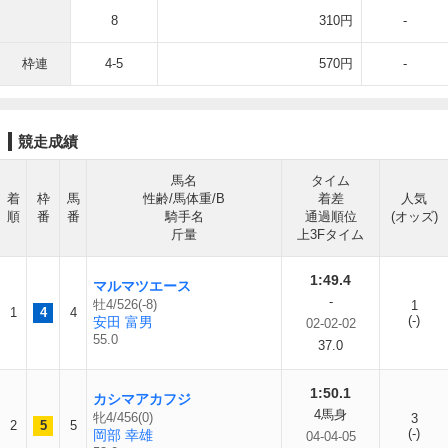
8
310円
-
枠連
4-5
570円
-
競走成績
馬名
タイム
着
枠
馬
性齢/馬体重/B
着差
人気
順
番
番
騎手名
通過順位
(オッズ)
斤量
上3Fタイム
1:49.4
マルマツエース
-
牡4/526(-8)
1
1
4
4
(-)
安田 富男
02-02-02
55.0
37.0
1:50.1
カシマアカフジ
4馬身
牝4/456(0)
3
2
5
5
(-)
岡部 幸雄
04-04-05