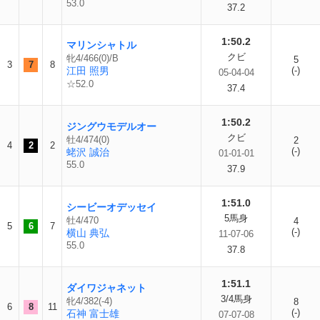
53.0
37.2
1:50.2
マリンシャトル
クビ
牝4/466(0)/B
5
3
7
8
江田 照男
(-)
05-04-04
☆52.0
37.4
1:50.2
ジングウモデルオー
クビ
牡4/474(0)
2
4
2
2
(-)
蛯沢 誠治
01-01-01
55.0
37.9
1:51.0
シービーオデッセイ
5馬身
牡4/470
4
5
6
7
(-)
横山 典弘
11-07-06
55.0
37.8
1:51.1
ダイワジャネット
3/4馬身
牝4/382(-4)
8
6
8
11
(-)
石神 富士雄
07-07-08