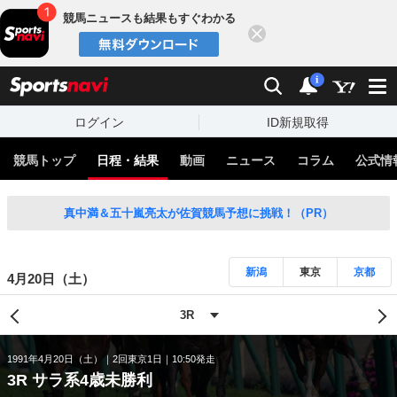
競馬ニュースも結果もすぐわかる
閉じる
スポーツナビ
検索
通知
i
ログイン
ID新規取得
競馬トップ
日程・結果
動画
ニュース
コラム
公式情
真中満＆五十嵐亮太が佐賀競馬予想に挑戦！（PR）
新潟
東京
京都
4月20日（土）
1991年4月20日（土）
2回東京1日
10:50発走
3R サラ系4歳未勝利