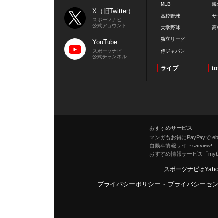
MLB
海
X（旧Twitter）
高校野球
サ
スポーツナビ
公式アカウント
大学野球
高
独立リーグ
YouTube
スポーツナビ
侍ジャパン
公式チャンネル
ライブ
to
おすすめサービス
マンガもお得にPayPayで eboo
自動車情報サイトcarview!
おすすめ情報サービス「mybe
スポーツナビはYah
プライバシーポリシー
-
プライバシーセ