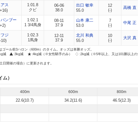
ニアス
1:01.8
出口 敏幸
06-06
12
高橋 直
クビ
38.0
(-)
+16)
55.0
スバンブー
1:02.1
山本 康二
08-11
7
中尾 正
1 3/4馬身
37.9
(-)
+2)
53.0
マフジ
1:02.3
北川 和典
12-11
10
大沢 真
1馬身
37.9
(-)
-10)
55.0
はゴール前3ハロン（600m）のタイム。オッズは単勝オッズ。
2kg減
:3kg減
:4kg減（※女性騎手のみ）
:2kg減（※5年以上、又は101勝以上
土日開催の場合）に更新されます。
イム）
400m
600m
800m
22.6(10.7)
34.2(11.6)
46.5(12.3)