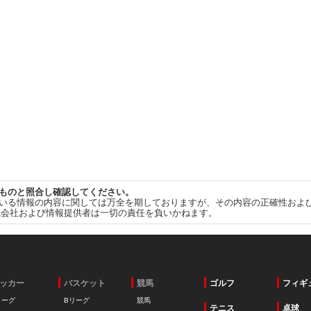
ものと照合し確認してください。
いる情報の内容に関しては万全を期しておりますが、その内容の正確性およ
式会社および情報提供者は一切の責任を負いかねます。
ッカー
バスケット
競馬
ゴルフ
フィギ
リーグ
Bリーグ
競馬
テニス
卓球