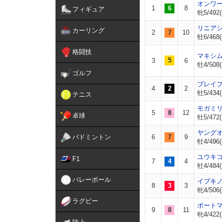
オンワ
1
6
8
フィギュア
牝5/492(
リニア
カーリング
2
7
10
牡6/468(
格闘技
マキシ
5
3
6
牡4/508(
ゴルフ
ブレイ
4
2
2
牡5/434(
テニス
モガミ
5
8
12
卓球
牡5/472(
ヤング
バドミントン
6
7
9
牡4/496(
ユウキ
F1
7
4
4
牡4/484(
バレーボール
イブキ
8
3
3
牝4/506(
ラグビー
ポート
9
8
11
牝4/422(