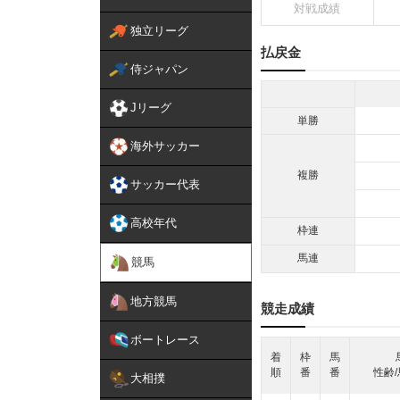
対戦成績
独立リーグ
払戻金
侍ジャパン
Jリーグ
単勝
海外サッカー
複勝
サッカー代表
高校年代
枠連
馬連
競馬
地方競馬
競走成績
ボートレース
着
枠
馬
順
番
番
性齢/
大相撲