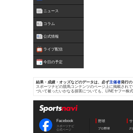
ニュース
コラム
公式情報
ライブ配信
今日の予定
結果・成績・オッズなどのデータは、必ず
主催者
発行の
スポーツナビの競馬コンテンツのページ上に掲載されて
づいて被ったいかなる損害についても、LINEヤフー株
Facebook
野球
サ
スポーツナビ
プロ野球
J
公式ページ