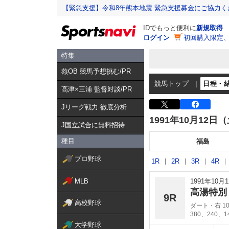
【緊急支援】令和8年熊本地震 緊急支援募金にご協力く
IDでもっと便利に
新規取得
ログイン
初回購入限定
特集
燕OB 競馬予想挑む/PR
競馬トップ
日程・
髙津×三浦 監督対談/PR
Jリーグ戦力 徹底分析
1991年10月12日
J国立試合に無料招待
種目
福島
プロ野球
1R
2R
3R
4R
MLB
1991年10
高湯特
9R
高校野球
ダート・右 10
380、240、
大学野球