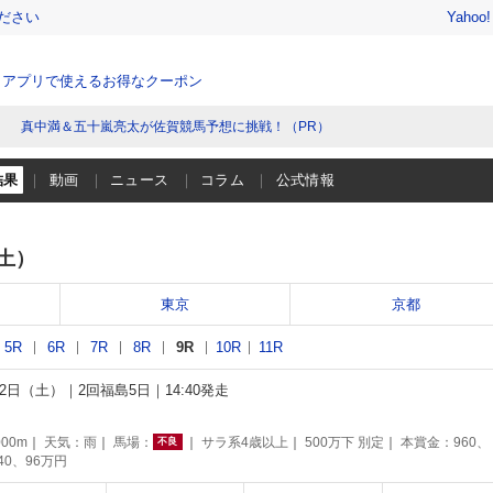
ださい
Yahoo
、アプリで使えるお得なクーポン
真中満＆五十嵐亮太が佐賀競馬予想に挑戦！（PR）
結果
動画
ニュース
コラム
公式情報
（土）
東京
京都
5R
6R
7R
8R
9R
10R
11R
月12日（土）
2回福島5日
14:40発走
別
00m
天気：
雨
馬場：
サラ系4歳以上
500万下 別定
本賞金：960、
不良
140、96万円