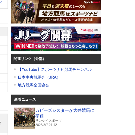
ド
関連リンク（外部）
【YouTube】スポーツナビ競馬チャンネル
日本中央競馬会（JRA）
地方競馬全国協会
新着ニュース
ガビーズシスターが大井競馬に
移籍
サンケイスポーツ
師
2026/8/7 21:42