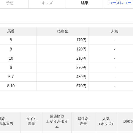
予想
オッズ
結果
コースレコー
馬番
払戻金
人気
8
170円
-
8
120円
-
10
210円
-
6
270円
-
6-7
430円
-
8-10
670円
-
通過順位
馬名
タイム
騎手名
人気
上がり3Fタイ
調教
馬体重/B
着差
斤量
（オッズ）
ム