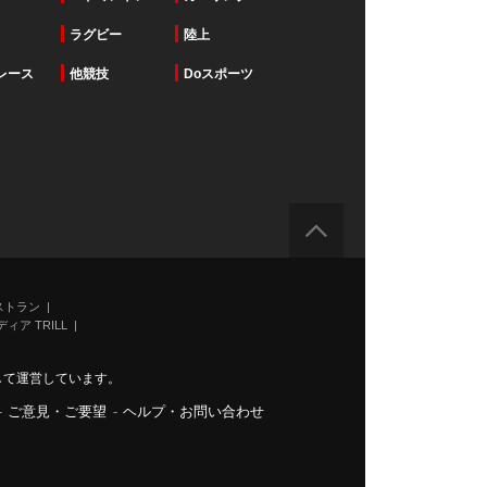
ラグビー
陸上
レース
他競技
Doスポーツ
ストラン
ィア TRILL
力して運営しています。
-
ご意見・ご要望
-
ヘルプ・お問い合わせ