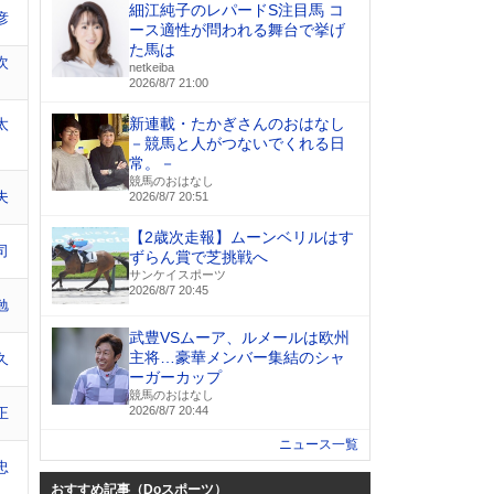
細江純子のレパードS注目馬 コ
彦
ース適性が問われる舞台で挙げ
た馬は
次
netkeiba
2026/8/7 21:00
新連載・たかぎさんのおはなし
太
－競馬と人がつないでくれる日
常。－
競馬のおはなし
夫
2026/8/7 20:51
【2歳次走報】ムーンベリルはす
司
ずらん賞で芝挑戦へ
サンケイスポーツ
2026/8/7 20:45
勉
武豊VSムーア、ルメールは欧州
主将…豪華メンバー集結のシャ
久
ーガーカップ
競馬のおはなし
2026/8/7 20:44
正
ニュース一覧
忠
おすすめ記事（Doスポーツ）