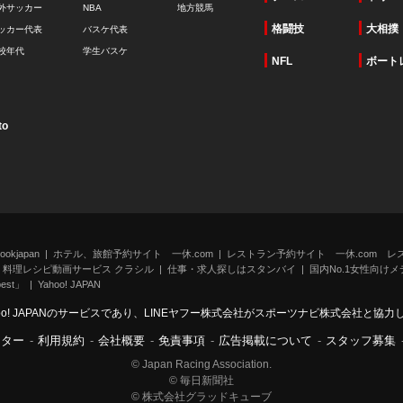
外サッカー
NBA
地方競馬
格闘技
大相撲
ッカー代表
バスケ代表
校年代
学生バスケ
NFL
ボート
to
kjapan
ホテル、旅館予約サイト 一休.com
レストラン予約サイト 一休.com レ
料理レシピ動画サービス クラシル
仕事・求人探しはスタンバイ
国内No.1女性向けメデ
st」
Yahoo! JAPAN
oo! JAPANのサービスであり、LINEヤフー株式会社がスポーツナビ株式会社と協
ンター
-
利用規約
-
会社概要
-
免責事項
-
広告掲載について
-
スタッフ募集
© Japan Racing Association.
© 毎日新聞社
© 株式会社グラッドキューブ