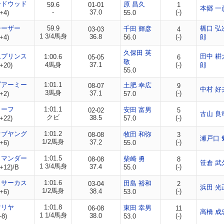
ードウッド
原 昌久
59.6
01-01
1
本郷 一
-
37.0
(-)
+4)
55.0
シーザー
59.9
橋口 弘
千田 輝彦
03-03
4
1 3/4馬身
36.8
(-)
+4)
56.0
郎
久保田 英
ムプリンス
田中 耕
1:00.6
05-05
6
敬
4馬身
37.1
(-)
+20)
郎
55.0
ブアーミー
1:01.1
土肥 幸広
08-07
9
中村 好
3馬身
37.1
(-)
+2)
57.0
リーフ
1:01.1
安田 富男
02-02
5
古山 良
クビ
38.5
(-)
+22)
57.0
オブヤング
1:01.2
牧田 和弥
08-08
3
瀬戸口 
1/2馬身
37.2
(-)
+6)
55.0
コマンダー
1:01.5
柴崎 勇
08-08
8
笹倉 武
1 3/4馬身
37.4
(-)
+12)/B
55.0
ノサーカス
1:01.6
田島 裕和
03-04
2
浜田 光
1/2馬身
38.4
(-)
+6)
53.0
マリヤ
1:01.8
東田 幸男
06-08
11
高橋 成
1 1/4馬身
38.0
(-)
-8)
53.0