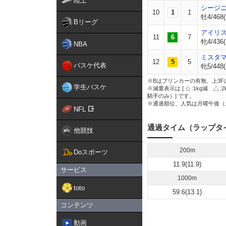
陸上
シージ
10
1
1
牡4/468(
Bリーグ
アイリ
11
6
7
牝4/436(
NBA
ミスタ
12
5
5
バスケ代表
牝5/448(
※Bはブリンカーの有無。上3F
学生バスケ
※減量表示は [
:1kg減
:
騎手のみ）] です。
※通過順位、人気は月曜午後（
NFL
通過タイム（ラップタ
他競技
200m
Doスポーツ
11.9(11.9)
サービス
1000m
toto
59.6(13.1)
コンテンツ
動画