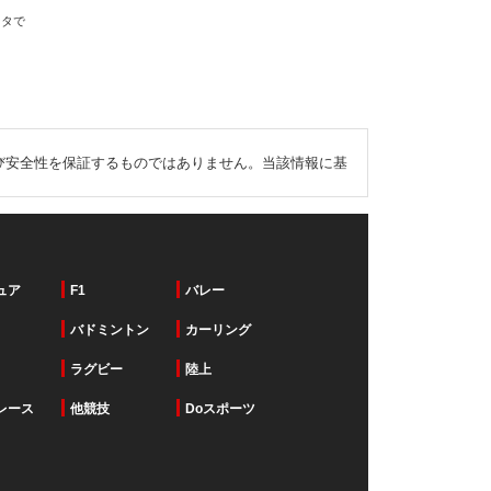
ータで
び安全性を保証するものではありません。当該情報に基
ュア
F1
バレー
バドミントン
カーリング
ラグビー
陸上
レース
他競技
Doスポーツ