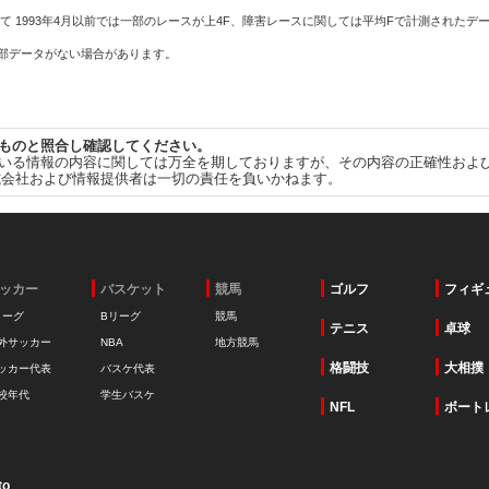
て 1993年4月以前では一部のレースが上4F、障害レースに関しては平均Fで計測されたデ
一部データがない場合があります。
ものと照合し確認してください。
いる情報の内容に関しては万全を期しておりますが、その内容の正確性およ
式会社および情報提供者は一切の責任を負いかねます。
ッカー
バスケット
競馬
ゴルフ
フィギ
リーグ
Bリーグ
競馬
テニス
卓球
外サッカー
NBA
地方競馬
格闘技
大相撲
ッカー代表
バスケ代表
校年代
学生バスケ
NFL
ボート
to