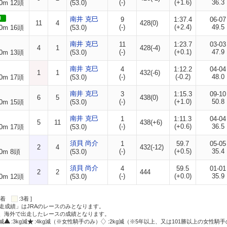
(-)
(+1.6)
36.3
0m 12頭
(53.0)
I
南井 克巳
9
1:37.4
06-07
11
4
428(0)
(-)
(+2.4)
49.5
0m 16頭
(53.0)
南井 克巳
11
1:23.7
03-03
4
1
428(-4)
(-)
(+0.1)
47.9
0m 13頭
(53.0)
南井 克巳
4
1:12.2
04-04
1
1
432(-6)
(-)
(-0.2)
48.0
0m 17頭
(53.0)
南井 克巳
3
1:15.3
09-10
6
5
438(0)
(-)
(+1.0)
50.8
0m 15頭
(53.0)
南井 克巳
1
1:11.3
04-04
5
11
438(+6)
(-)
(+0.6)
36.5
0m 17頭
(53.0)
須貝 尚介
1
59.7
05-05
2
4
432(-12)
(-)
(+0.5)
35.4
0m 8頭
(53.0)
須貝 尚介
4
59.5
01-01
2
2
444
(-)
(+0.0)
35.9
0m 12頭
(53.0)
:2着
:3着 ]
走成績」はJRAのレースのみとなります。
方、海外で出走したレースの成績となります。
g減
:3kg減
:4kg減（※女性騎手のみ）
:2kg減（※5年以上、又は101勝以上の女性騎手