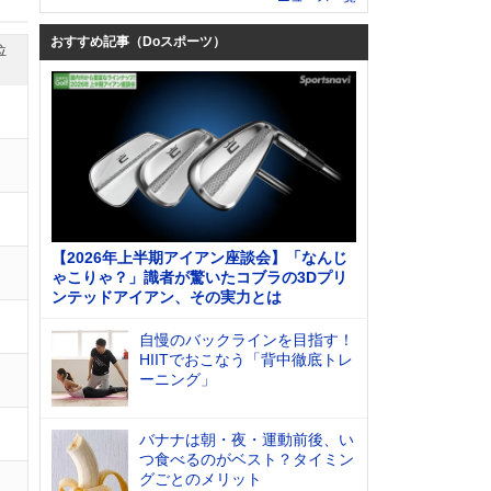
おすすめ記事（Doスポーツ）
位
【2026年上半期アイアン座談会】「なんじ
ゃこりゃ？」識者が驚いたコブラの3Dプリ
ンテッドアイアン、その実力とは
自慢のバックラインを目指す！
HIITでおこなう「背中徹底トレ
ーニング」
バナナは朝・夜・運動前後、い
つ食べるのがベスト？タイミン
グごとのメリット