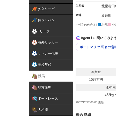
生産者
北星村田
独立リーグ
産地
新冠町
侍ジャパン
※性別の色分け [
:牡馬
:牝
Jリーグ
Agent i に聞いてみよ
海外サッカー
ポートマリヤ 馬名の意
サッカー代表
高校年代
本賞金
競馬
1076万円
地方競馬
連対時
432kg 
ボートレース
2002/12/17 00:00
大相撲
総合成績