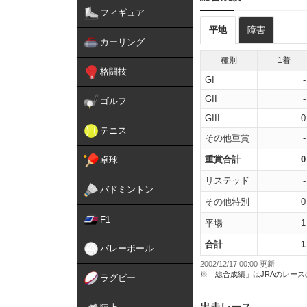
フィギュア
平地
障害
カーリング
種別
1着
格闘技
GI
-
GII
-
ゴルフ
GIII
0
テニス
その他重賞
-
重賞合計
0
卓球
リステッド
-
バドミントン
その他特別
0
F1
平場
1
合計
1
バレーボール
2002/12/17 00:00 更新
※「総合成績」はJRAのレー
ラグビー
出走レース