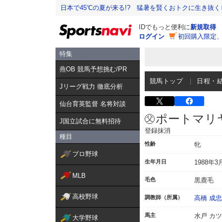
日本で45℃の夏が来る!? 猛暑を賢くおトクに生き抜く
IDでもっと便利に
新規取得
ログイン
初回購入限定
特集
燕OB 競馬予想挑む/PR
競馬トップ
日程・
Jリーグ戦力 徹底分析
仙台育英監督 名将対談
ポートマリ
J国立試合に無料招待
登録抹消
種目
性齢
牝
プロ野球
生年月日
1988年3
MLB
毛色
黒鹿毛
高校野球
調教師（所属）
高橋 成忠
馬主
水戸 カ
大学野球