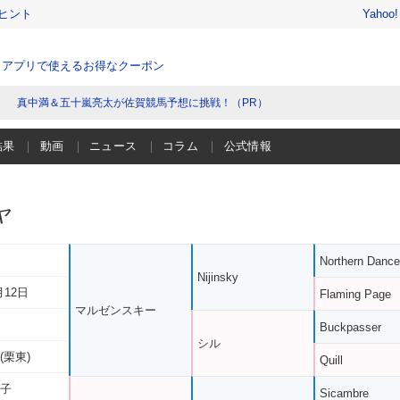
ヒント
Yahoo
、アプリで使えるお得なクーポン
真中満＆五十嵐亮太が佐賀競馬予想に挑戦！（PR）
結果
動画
ニュース
コラム
公式情報
ヤ
Northern Dance
Nijinsky
月12日
Flaming Page
マルゼンスキー
Buckpasser
シル
(栗東)
Quill
ツ子
Sicambre