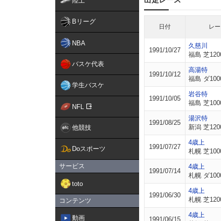
陸上
Bリーグ
日付
レー
NBA
久慈川
1991/10/27
福島 芝120
バスケ代表
高湯特
1991/10/12
福島 ダ100
学生バスケ
岩谷特
1991/10/05
福島 芝100
NFL
湯沢特
1991/08/25
新潟 芝120
他競技
4歳上
1991/07/27
Doスポーツ
札幌 芝100
サービス
4歳上
1991/07/14
札幌 ダ100
toto
4歳上
1991/06/30
札幌 芝120
コンテンツ
4歳上
動画
1991/06/15