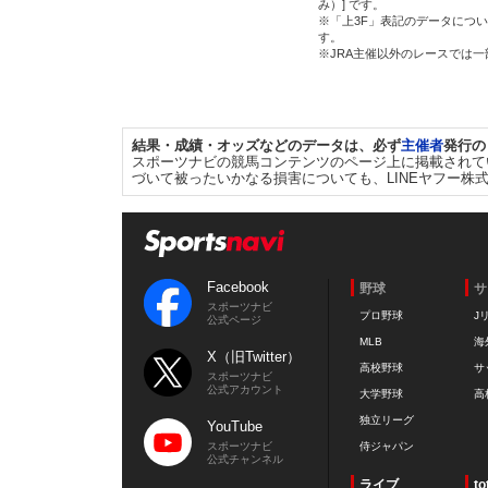
み）] です。
※「上3F」表記のデータについ
す。
※JRA主催以外のレースでは
結果・成績・オッズなどのデータは、必ず
主催者
発行の
スポーツナビの競馬コンテンツのページ上に掲載されて
づいて被ったいかなる損害についても、LINEヤフー株
Facebook
野球
サ
スポーツナビ
プロ野球
J
公式ページ
MLB
海
X（旧Twitter）
高校野球
サ
スポーツナビ
公式アカウント
大学野球
高
独立リーグ
YouTube
スポーツナビ
侍ジャパン
公式チャンネル
ライブ
to