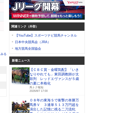
レ
関連リンク（外部）
【YouTube】スポーツナビ競馬チャンネル
日本中央競馬会（JRA）
地方競馬全国協会
てみる
新着ニュース
【ＣＢＣ賞・金曜気配】「いき
なりやれても」東田調教師が太
鼓判 レッドエヴァンスが５歳
の夏に本格化
馬トク報知
2026/8/7 17:00
０８年の東海Ｓで衝撃の単勝万
馬券Ｖ ３連単５１３万円超を
演出した記憶に残る二刀流牝