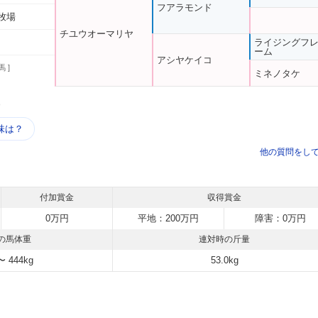
フアラモンド
牧場
チユウオーマリヤ
ライジングフ
ーム
アシヤケイコ
馬 ]
ミネノタケ
う
味は？
他の質問をし
付加賞金
収得賞金
0万円
平地：200万円
障害：0万円
の馬体重
連対時の斤量
〜 444kg
53.0kg