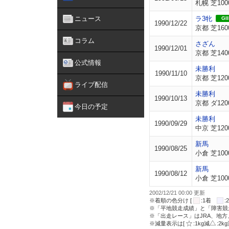
札幌 芝100
ニュース
ラ3牝
GII
1990/12/22
京都 芝160
コラム
さざん
1990/12/01
京都 芝140
公式情報
未勝利
1990/11/10
京都 芝120
ライブ配信
未勝利
1990/10/13
京都 ダ120
今日の予定
未勝利
1990/09/29
中京 芝120
新馬
1990/08/25
小倉 芝100
新馬
1990/08/12
小倉 芝100
2002/12/21 00:00 更新
※着順の色分け [
:1着
※「平地競走成績」と「障害競
※「出走レース」はJRA、地
※減量表示は[
:1kg減
:2k