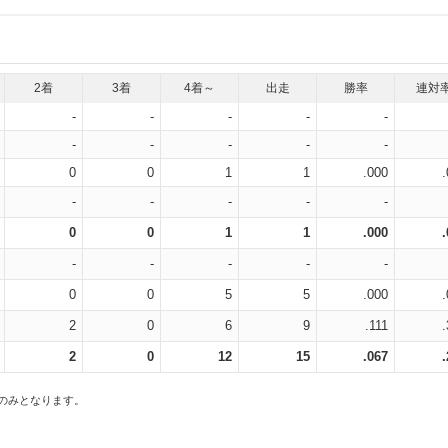
2着
3着
4着～
出走
勝率
連対
-
-
-
-
-
-
-
-
-
-
0
0
1
1
.000
-
-
-
-
-
0
0
1
1
.000
-
-
-
-
-
0
0
5
5
.000
2
0
6
9
.111
2
0
12
15
.067
スのみとなります。