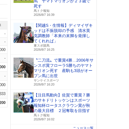
馬 ヤマトマリオンが２３歳で
死す
馬トク報知
2026/8/7 16:39
【関越S・生情報】ディマイザキ
率
ッドは不振脱却の予感 清水英
-
克調教師「本来の末脚を発揮し
てくれれば」
-
東スポ競馬
.000
2026/8/7 16:25
-
〝二刀流〟で重賞4勝…2006年サ
ンスポ賞フローラS勝ちのヤマト
.000
マリオン死す 産駒も3頭がオー
プン馬に出世
-
サンケイスポーツ
.000
2026/8/7 16:20
.333
【注目馬動向】佐賀で重賞７勝
のサキドリトッケンはスポーツ
.200
報知杯ロータスクラウン賞が秋
の最大目標 ２冠奪取を目指す
馬トク報知
2026/8/7 16:02
ニュース一覧