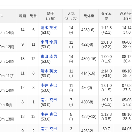
騎手
人気
タイム
通過順
ス
着順
馬番
馬体重
(斤量)
(オッズ)
差
上3F
清水 英次
14
1:12.8
14-14
14
6
428(+6)
(-)
(+2.2)
37.8
0m 14頭
(53.0)
東田 幸男
11
1:01.8
06-08
9
11
422(-8)
(-)
(+2.2)
38.0
0m 12頭
(53.0)
東田 幸男
14
1:00.0
08-12
13
12
430(+16)
(-)
(+1.9)
36.4
0m 14頭
(53.0)
清水 英次
11
1:14.0
08-10
11
8
414(-16)
(-)
(+3.8)
38.9
0m 11頭
(53.0)
南井 克巳
11
1:01.0
07-08
12
3
430(0)
(-)
(+1.5)
37.5
0m 14頭
(53.0)
南井 克巳
7
1:01.5
05-06
8
1
430(-8)
(-)
(+1.3)
37.2
0m 8頭
(53.0)
南井 克巳
5
1:12.8
08-10
13
13
438(+12)
(-)
(+3.5)
38.5
0m 13頭
(53.0)
南井 克巳
3
59.7
04-05
9
2
426(-2)