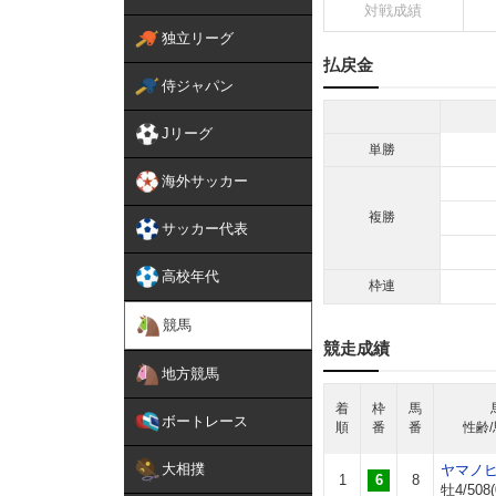
対戦成績
独立リーグ
払戻金
侍ジャパン
Jリーグ
単勝
海外サッカー
複勝
サッカー代表
高校年代
枠連
競馬
競走成績
地方競馬
着
枠
馬
ボートレース
順
番
番
性齢/
大相撲
ヤマノ
1
6
8
牡4/508(