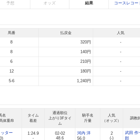
予想
オッズ
結果
コースレコー
馬番
払戻金
人気
8
320円
-
8
140円
-
6
210円
-
12
180円
-
5-6
1,240円
-
通過順位
馬名
タイム
騎手名
人気
上がり3Fタイ
調教
馬体重/B
着差
斤量
（オッズ）
ム
ヒッター
武田 作
河内 洋
1:24.9
02-02
2
-
48.6
(-)
0)
56.0
郎