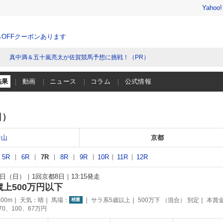
Yahoo
％OFFクーポンあります
真中満＆五十嵐亮太が佐賀競馬予想に挑戦！（PR）
結果
動画
ニュース
コラム
公式情報
日）
中山
京都
5R
6R
7R
8R
9R
10R
11R
12R
21日（日）
1回京都8日
13:15発走
歳上500万円以下
00m
天気：
晴
馬場：
サラ系5歳以上
500万下 （混合） 別定
本賞
稍重
170、100、67万円