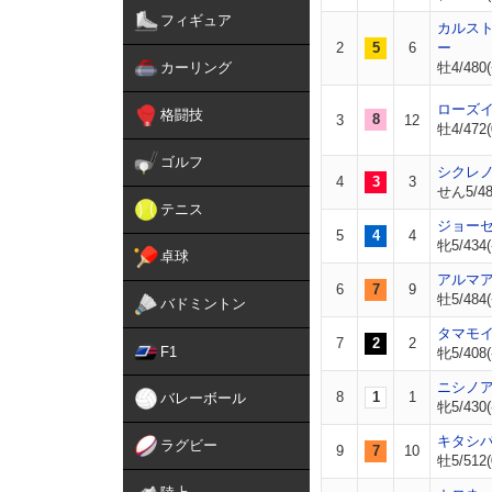
フィギュア
カルス
2
5
6
ー
カーリング
牡4/480(
ローズ
格闘技
8
3
12
牡4/472(
ゴルフ
シクレ
4
3
3
せん5/488
テニス
ジョー
5
4
4
牝5/434(
卓球
アルマ
6
7
9
牡5/484(
バドミントン
タマモ
7
2
2
F1
牝5/408(
ニシノ
8
1
1
バレーボール
牝5/430(
キタシ
ラグビー
9
7
10
牡5/512(