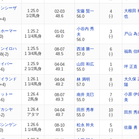
トンシーザ
1:25.0
大根田 
安藤 賢一
02-03
4
1/2馬身
48.6
(-)
56.0
也
+4)
小谷内 秀
イホーマー
1:25.2
01-01
3
戸山 為
夫
1 1/4馬身
49.0
(-)
0)
56.0
ノンイロハ
1:25.5
西浦 勝一
08-07
6
福島 信
1 3/4馬身
48.5
(-)
(-2)
57.0
セイバー
1:25.9
山田 和広
04-04
1
坪 正直
2 1/2馬身
49.1
(-)
-6)
55.0
アイランド
1:26.1
大久保 
林 満明
04-04
8
1 1/4馬身
49.2
(-)
+4)
57.0
陽
イットー
1:26.4
小原 伊
南井 克巳
08-07
7
2馬身
49.3
(-)
-6)
55.0
美
アカシヤ
1:26.4
田所 秀孝
04-04
10
田所 秀
アタマ
49.7
(-)
-2)
55.0
バシンゲン
1:26.6
松永 幹夫
08-10
5
佐藤 勇
1 1/4馬身
49.5
(-)
0)
57.0