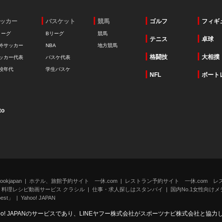
ッカー
バスケット
競馬
ゴルフ
フィギ
リーグ
Bリーグ
競馬
テニス
卓球
外サッカー
NBA
地方競馬
格闘技
大相撲
ッカー代表
バスケ代表
校年代
学生バスケ
NFL
ボート
to
kjapan
ホテル、旅館予約サイト 一休.com
レストラン予約サイト 一休.com レ
料理レシピ動画サービス クラシル
仕事・求人探しはスタンバイ
国内No.1女性向けメデ
st」
Yahoo! JAPAN
oo! JAPANのサービスであり、LINEヤフー株式会社がスポーツナビ株式会社と協