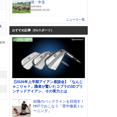
潟・中京
netkeiba
2026/8/8 20:28
ニュース一覧
太
おすすめ記事（Doスポーツ）
の女性
【2026年上半期アイアン座談会】「なんじ
ゃこりゃ？」識者が驚いたコブラの3Dプリ
ンテッドアイアン、その実力とは
自慢のバックラインを目指す！
HIITでおこなう「背中徹底トレ
ーニング」