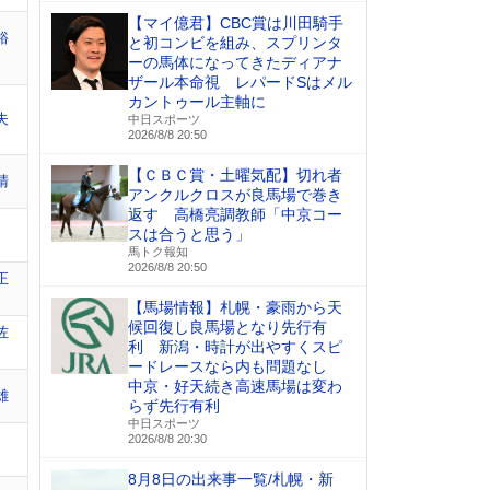
【マイ億君】CBC賞は川田騎手
裕
と初コンビを組み、スプリンタ
ーの馬体になってきたディアナ
ザール本命視 レパードSはメル
カントゥール主軸に
夫
中日スポーツ
2026/8/8 20:50
【ＣＢＣ賞・土曜気配】切れ者
晴
アンクルクロスが良馬場で巻き
返す 高橋亮調教師「中京コー
スは合うと思う」
馬トク報知
2026/8/8 20:50
正
【馬場情報】札幌・豪雨から天
候回復し良馬場となり先行有
佐
利 新潟・時計が出やすくスピ
ードレースなら内も問題なし
中京・好天続き高速馬場は変わ
雄
らず先行有利
中日スポーツ
2026/8/8 20:30
8月8日の出来事一覧/札幌・新