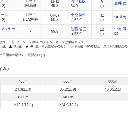
ード
1:26.7
内田 国夫
11-11
9
新井 仁
3/4馬身
49.2
(-)
+2)
54.0
ボール
1:26.9
小池 隆生
04-07
11
沖 芳夫
1 1/2馬身
50.2
(-)
+2)
△52.0
ファイヤー
中尾 謙
佐藤 哲三
12
-
99.9
(-)
▲53.0
郎
はゴール前3ハロン（600m）のタイム。オッズは単勝オッズ。
2kg減
:3kg減
:4kg減（※女性騎手のみ）
:2kg減（※5年以上、又は101勝以上
土日開催の場合）に更新されます。
イム）
400m
600m
800m
24.3(11.3)
36.2(11.9)
48.3(12.1)
1200m
1400m
1:12.7(12.1)
1:24.9(12.2)