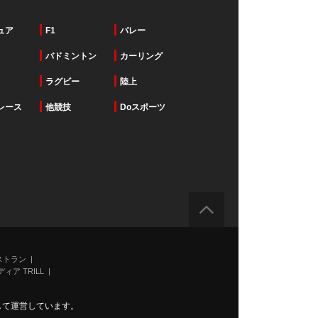
ュア
F1
バレー
バドミントン
カーリング
ラグビー
陸上
レース
他競技
Doスポーツ
ストラン
ィア TRILL
力して運営しています。