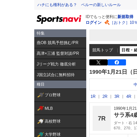
ハチにも権利がある？ ペルーの新しいルール
IDでもっと便利に
新規取得
ログイン
［おトク］10
特集
燕OB 競馬予想挑む/PR
競馬トップ
日程・
髙津×三浦 監督対談/PR
Jリーグ戦力 徹底分析
1990年1月21日（
J国立試合に無料招待
種目
プロ野球
1R
2R
3R
4R
MLB
1990年1月
サラ系4
7R
高校野球
ダート・右 14
670、270、
大学野球