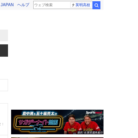
! JAPAN
ヘルプ
英明高校
検索
金：