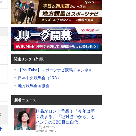
ド
関連リンク（外部）
【YouTube】スポーツナビ競馬チャンネル
日本中央競馬会（JRA）
地方競馬全国協会
新着ニュース
粗品がロンＴ予想！「今年は堅
師
く決まる」「絶対勝つから」と
ハンデのCBC賞に自信
日刊スポーツ
十
2026/8/8 20:58