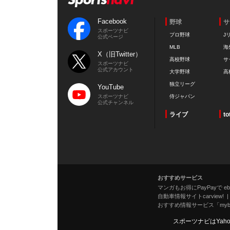
Facebook
野球
サ
スポーツナビ
プロ野球
J
公式ページ
MLB
海
X（旧Twitter）
高校野球
サ
スポーツナビ
公式アカウント
大学野球
高
独立リーグ
YouTube
スポーツナビ
侍ジャパン
公式チャンネル
ライブ
to
おすすめサービス
マンガもお得にPayPayで eboo
自動車情報サイトcarview!
おすすめ情報サービス「mybe
スポーツナビはYah