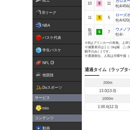
陸上
カロネ
10
8
11
牝4/456(
Bリーグ
ローズ
11
5
5
牝4/420(
NBA
ウメノ
取
6
7
消
牡4/-
バスケ代表
※Bはブリンカーの有無。上3F
※減量表示は [
:1kg減
:
学生バスケ
騎手のみ）] です。
※通過順位、人気は月曜午後（
NFL
通過タイム（ラップタ
他競技
200m
Doスポーツ
13.0(13.0)
サービス
1000m
1:00.6(12.3)
toto
コンテンツ
動画