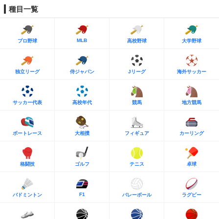
種目一覧
MLB
プロ野球
高校野球
大学野球
独立リーグ
侍ジャパン
Jリーグ
海外サッカー
サッカー代表
高校年代
競馬
地方競馬
ボートレース
大相撲
フィギュア
カーリング
格闘技
ゴルフ
テニス
卓球
F1
バドミントン
バレーボール
ラグビー