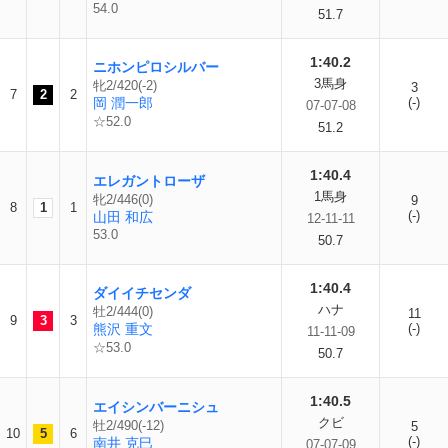
54.0
51.7
1:40.2
ニホンピロシルバー
3馬身
牝2/420(-2)
3
7
2
2
岡 潤一郎
(-)
07-07-08
☆52.0
51.2
1:40.4
エレガントローザ
1馬身
牝2/446(0)
9
8
1
1
(-)
山田 和広
12-11-11
53.0
50.7
1:40.4
ダイイチセンダ
ハナ
牡2/444(0)
11
9
3
3
熊沢 重文
(-)
11-11-09
☆53.0
50.7
1:40.5
エイシンバーニシュ
クビ
牡2/490(-12)
5
10
5
6
(-)
南井 克巳
07-07-09