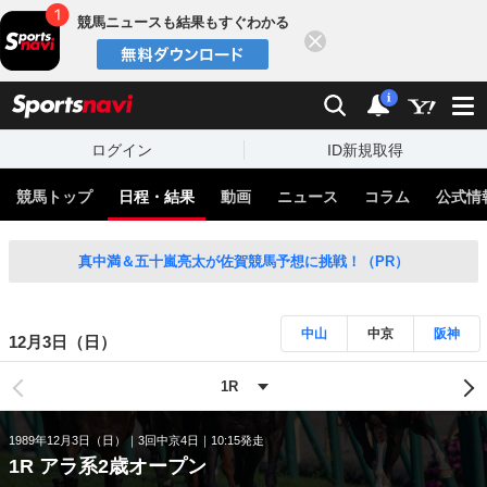
競馬ニュースも結果もすぐわかる
閉じる
スポーツナビ
検索
通知
i
ログイン
ID新規取得
競馬トップ
日程・結果
動画
ニュース
コラム
公式情
真中満＆五十嵐亮太が佐賀競馬予想に挑戦！（PR）
中山
中京
阪神
12月3日（日）
1989年12月3日（日）
3回中京4日
10:15発走
1R アラ系2歳オープン