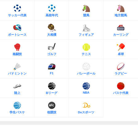
サッカー代表
高校年代
競馬
地方競馬
ボートレース
大相撲
フィギュア
カーリング
格闘技
ゴルフ
テニス
卓球
F1
バドミントン
バレーボール
ラグビー
NBA
陸上
Bリーグ
バスケ代表
学生バスケ
他競技
Doスポーツ