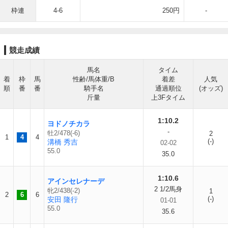
枠連
4-6
250円
-
競走成績
馬名
タイム
着
枠
馬
性齢/馬体重/B
着差
人気
順
番
番
騎手名
通過順位
(オッズ)
斤量
上3Fタイム
1:10.2
ヨドノチカラ
-
牡2/478(-6)
2
1
4
4
(-)
溝橋 秀吉
02-02
55.0
35.0
1:10.6
アインセレナーデ
2 1/2馬身
牝2/438(-2)
1
2
6
6
(-)
安田 隆行
01-01
55.0
35.6