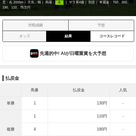
芝・右 2000m
天気：
晴
馬場：
サラ系4歳
別定
本賞金：750、300、
良
190、110、75万円
対戦成績
予想
オッズ
結果
コースレコード
先週的中! AIが日曜重賞を大予想
払戻金
馬番
払戻金
人気
単勝
1
130円
-
1
110円
-
複勝
4
190円
-