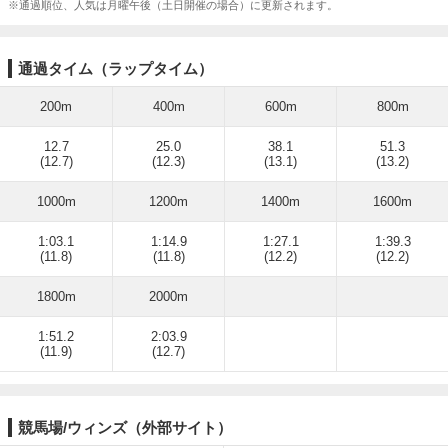
※通過順位、人気は月曜午後（土日開催の場合）に更新されます。
通過タイム（ラップタイム）
200m
400m
600m
800m
12.7
25.0
38.1
51.3
(12.7)
(12.3)
(13.1)
(13.2)
1000m
1200m
1400m
1600m
1:03.1
1:14.9
1:27.1
1:39.3
(11.8)
(11.8)
(12.2)
(12.2)
1800m
2000m
1:51.2
2:03.9
(11.9)
(12.7)
競馬場/ウィンズ（外部サイト）