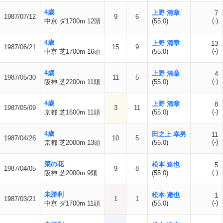
4歳
上野 清章
7
1987/07/12
9
6
(-)
中京 ダ1700m 12頭
(55.0)
4歳
上野 清章
13
1987/06/21
15
9
(-)
中京 芝1700m 16頭
(55.0)
4歳
上野 清章
4
1987/05/30
11
5
(-)
阪神 芝2200m 11頭
(55.0)
4歳
上野 清章
8
1987/05/09
3
11
(-)
京都 芝1600m 11頭
(55.0)
4歳
田之上 幸男
11
1987/04/26
10
5
(-)
京都 芝2000m 13頭
(55.0)
菜の花
松本 達也
5
1987/04/05
9
8
(-)
阪神 芝2000m 9頭
(55.0)
未勝利
松本 達也
1
1987/03/21
1
1
(-)
中京 ダ1700m 11頭
(55.0)