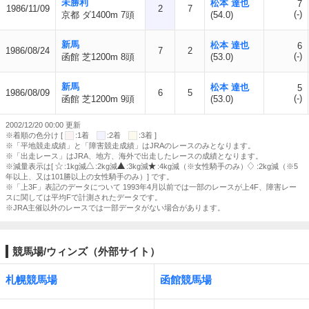
未勝利
松本 達也
7
1986/11/09
2
7
(-)
京都 ダ1400m 7頭
(54.0)
新馬
松本 達也
6
1986/08/24
7
2
(-)
函館 芝1200m 8頭
(53.0)
新馬
松本 達也
5
1986/08/09
6
5
(-)
函館 芝1200m 9頭
(53.0)
2002/12/20 00:00 更新
※着順の色分け [
:1着
:2着
:3着 ]
※「平地競走成績」と「障害競走成績」はJRAのレースのみとなります。
※「出走レース」はJRA、地方、海外で出走したレースの成績となります。
※減量表示は[
:1kg減
:2kg減
:3kg減
:4kg減（※女性騎手のみ）
:2kg減（※5
年以上、又は101勝以上の女性騎手のみ）] です。
※「上3F」表記のデータについて 1993年4月以前では一部のレースが上4F、障害レー
スに関しては平均Fで計測されたデータです。
※JRA主催以外のレースでは一部データがない場合があります。
競馬場/ウィンズ（外部サイト）
札幌競馬場
函館競馬場