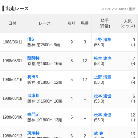
出走レース
2002/12/20 00:00
騎手
人気
日付
レース
着順
馬番
(オッズ)
(斤量)
灘S
上野 清章
9
1988/06/11
9
3
(-)
阪神 芝2500m 9頭
(53.0)
醍醐特
松本 達也
7
1988/05/01
8
12
(-)
京都 芝1600m 16頭
(53.0)
梅田S
上野 清章
5
1988/04/16
5
12
(-)
阪神 ダ1800m 12頭
(53.0)
武庫川
松本 達也
6
1988/03/19
4
1
(-)
阪神 芝1600m 16頭
(53.0)
鳴門S
松本 達也
12
1988/03/06
5
1
(-)
阪神 ダ1800m 13頭
(53.0)
斑鳩特
武 豊
13
1988/02/13
6
2