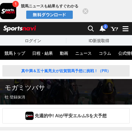
競馬ニュースも結果もすぐわかる
閉じる
スポーツナビ
検索
通知
i
ログイン
ID新規取得
競馬トップ
日程・結果
動画
ニュース
コラム
公式情
真中満＆五十嵐亮太が佐賀競馬予想に挑戦！（PR）
モガミツバサ
牡 登録抹消
先週的中! AIが平安エルムSを大予想