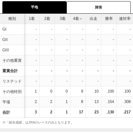
平地
障害
種別
1着
2着
3着
4着～
出走
勝率
連対率
-
-
-
-
-
-
-
GI
-
-
-
-
-
-
-
GII
-
-
-
-
-
-
-
GIII
-
-
-
-
-
-
-
その他重賞
-
-
-
-
-
-
-
重賞合計
-
-
-
-
-
-
-
リステッド
1
0
0
9
10
.100
.100
その他特別
2
2
1
8
13
.154
.308
平場
3
2
1
17
23
.130
.217
合計
※「総合成績」はJRAのレースのみとなります。