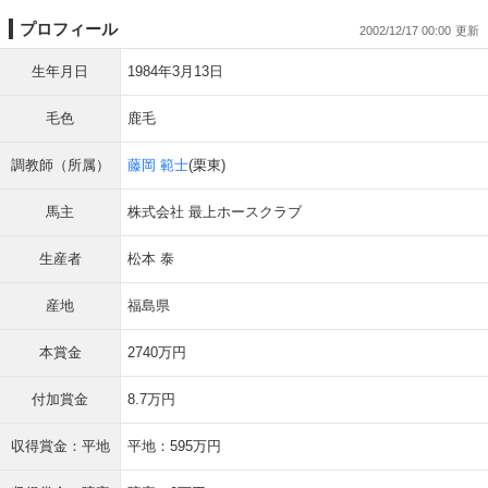
プロフィール
2002/12/17 00:00
生年月日
1984年3月13日
毛色
鹿毛
調教師（所属）
藤岡 範士
(栗東)
馬主
株式会社 最上ホースクラブ
生産者
松本 泰
産地
福島県
本賞金
2740万円
付加賞金
8.7万円
収得賞金：平地
平地：595万円