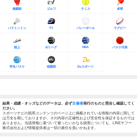
格闘技
ゴルフ
テニス
卓球
F1
バドミントン
バレーボール
ラグビー
NBA
陸上
Bリーグ
バスケ代表
学生バスケ
他競技
Doスポーツ
結果・成績・オッズなどのデータは、必ず
主催者
発行のものと照合し確認してく
ださい。
スポーツナビの競馬コンテンツのページ上に掲載されている情報の内容に関して
は万全を期しておりますが、その内容の正確性および安全性を保証するものでは
ありません。当該情報に基づいて被ったいかなる損害についても、LINEヤフー
株式会社および情報提供者は一切の責任を負いかねます。