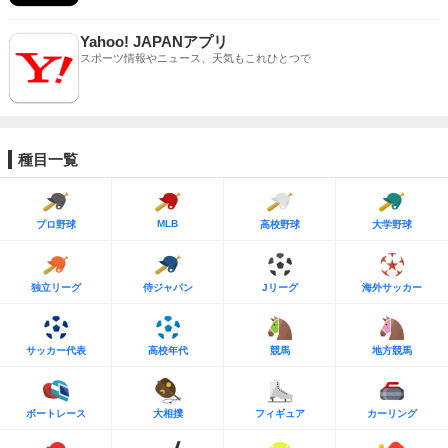
Yahoo! JAPANアプリ
スポーツ情報やニュース、天気もこれひとつで
種目一覧
MLB
プロ野球
高校野球
大学野球
独立リーグ
侍ジャパン
Jリーグ
海外サッカー
サッカー代表
高校年代
競馬
地方競馬
ボートレース
大相撲
フィギュア
カーリング