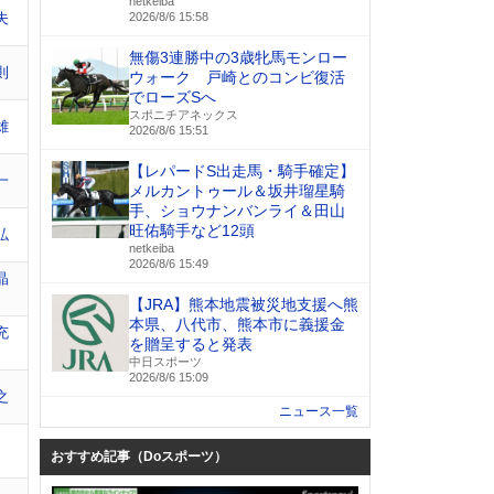
netkeiba
夫
2026/8/6 15:58
無傷3連勝中の3歳牝馬モンロー
則
ウォーク 戸崎とのコンビ復活
でローズSへ
スポニチアネックス
雄
2026/8/6 15:51
【レパードS出走馬・騎手確定】
一
メルカントゥール＆坂井瑠星騎
手、ショウナンバンライ＆田山
旺佑騎手など12頭
弘
netkeiba
2026/8/6 15:49
晶
【JRA】熊本地震被災地支援へ熊
本県、八代市、熊本市に義援金
充
を贈呈すると発表
中日スポーツ
2026/8/6 15:09
之
ニュース一覧
おすすめ記事（Doスポーツ）