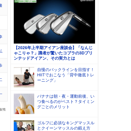
隆
幸
【2026年上半期アイアン座談会】「なんじ
弘
ゃこりゃ？」識者が驚いたコブラの3Dプリ
ンテッドアイアン、その実力とは
歩
自慢のバックラインを目指す！
HIITでおこなう「背中徹底トレ
二
ーニング」
一
バナナは朝・夜・運動前後、い
つ食べるのがベスト？タイミン
グごとのメリット
の女性
ゴルフに必須なキングマッスル
とクイーンマッスルの鍛え方