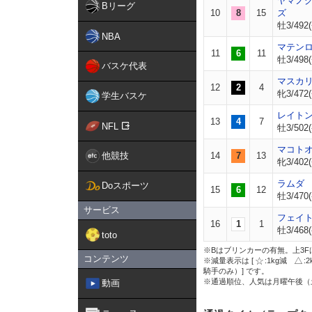
ヤマノ
Bリーグ
10
8
15
ズ
牡3/492(
NBA
マテン
11
6
11
牡3/498(
バスケ代表
マスカ
12
2
4
牝3/472(
学生バスケ
レイト
13
4
7
NFL
牡3/502(
マコト
他競技
14
7
13
牝3/402(
ラムダ
Doスポーツ
15
6
12
牡3/470(
サービス
フェイ
16
1
1
牡3/468(
toto
※Bはブリンカーの有無。上3F
コンテンツ
※減量表示は [
:1kg減
:
騎手のみ）] です。
※通過順位、人気は月曜午後（
動画