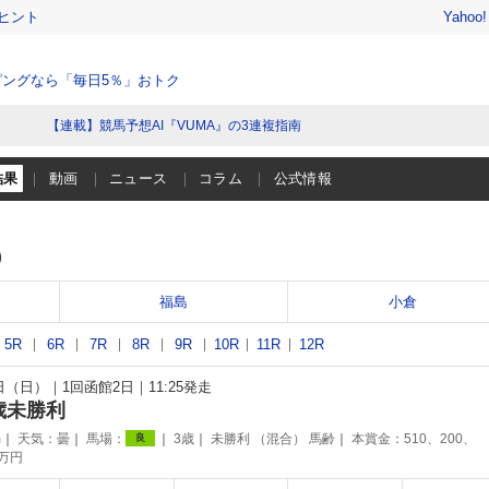
ヒント
Yahoo
ングなら「毎日5％」おトク
【連載】競馬予想AI『VUMA』の3連複指南
結果
動画
ニュース
コラム
公式情報
）
福島
小倉
5R
6R
7R
8R
9R
10R
11R
12R
4日（日）
1回函館2日
11:25発走
歳未勝利
m
天気：
曇
馬場：
3歳
未勝利 （混合） 馬齢
本賞金：510、200、
良
1万円