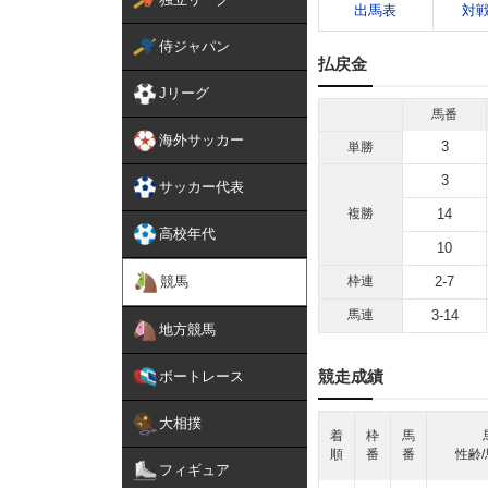
出馬表
対
侍ジャパン
払戻金
Jリーグ
馬番
海外サッカー
3
単勝
3
サッカー代表
複勝
14
高校年代
10
競馬
枠連
2-7
馬連
3-14
地方競馬
競走成績
ボートレース
大相撲
着
枠
馬
順
番
番
性齢/
フィギュア