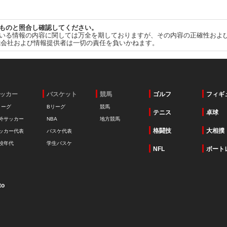
ものと照合し確認してください。
いる情報の内容に関しては万全を期しておりますが、その内容の正確性およ
式会社および情報提供者は一切の責任を負いかねます。
ッカー
バスケット
競馬
ゴルフ
フィギ
リーグ
Bリーグ
競馬
テニス
卓球
外サッカー
NBA
地方競馬
格闘技
大相撲
ッカー代表
バスケ代表
校年代
学生バスケ
NFL
ボート
to