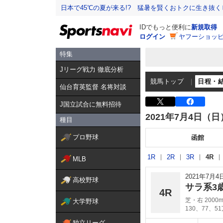
日本で45℃の夏が来る!? 猛暑を賢くおトクに生き抜く
IDでもっと便利に
新規取得
ログイン
ヤフーショッピ
特集
Jリーグ戦力 徹底分析
競馬トップ
日程・
仙台育英監督 名将対談
J国立試合に無料招待
2021年7月4日（日
種目
プロ野球
函館
1R
2R
3R
4R
MLB
2021年7月
高校野球
サラ系3
4R
芝・右 2000
大学野球
130、77、5
独立リーグ