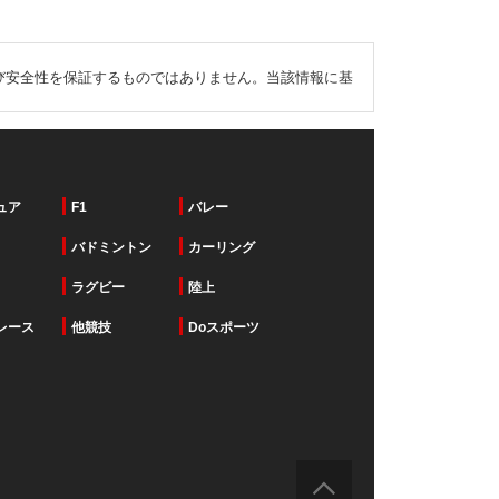
び安全性を保証するものではありません。当該情報に基
ュア
F1
バレー
バドミントン
カーリング
ラグビー
陸上
レース
他競技
Doスポーツ