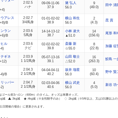
グリッター
2:02.5
黛 弘人
09-09-11-06
9
田中 清
ハナ
37.9
(49.0)
56.0
+4)
ロウアレス
2:02.7
横山 和生
01-01-02-02
2
昆 貢
3/4馬身
38.9
(4.3)
+8)/B
56.0
リンラン
2:03.6
小林 凌大
14-14-13-12
14
尾形 和
5馬身
38.7
(156.6)
+6)/B
▲51.0
ンヒル
2:03.6
斎藤 新
02-02-02-02
8
加藤 征
クビ
39.8
(22.8)
-4)
☆55.0
オテギネ
2:03.9
山田 敬士
05-07-13-16
16
鮫島 一
1 1/2馬身
39.1
(263.3)
+12)
△52.0
2:04.3
坂井 瑠星
04-04-04-11
10
野中 賢
2 1/2馬身
40.2
(60.4)
-4)/B
56.0
トリッパー
2:04.7
横山 武史
02-03-04-06
4
新谷 功
2 1/2馬身
40.6
(5.0)
-2)
56.0
はゴール前3ハロン（600m）のタイム。オッズは単勝オッズ。
2kg減
:3kg減
:4kg減（※女性騎手のみ）
:2kg減（※5年以上、又は101勝以上
土日開催の場合）に更新されます。