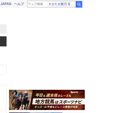
! JAPAN
ヘルプ
かたせ梨乃 豆原一成
検索