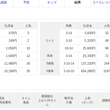
戦成績
予想
オッズ
結果
コースレコ
払戻金
人気
馬番
払戻金
人気
470円
3
3-14
3,830円
32
190円
2
3-10
5,320円
48
ワイド
1,050円
10
10-14
25,600円
96
1,640円
12
馬単
3-14
25,330円
72
11,480円
26
3連複
3-10-14
137,220円
244
15,290円
35
3連単
3-14-10
654,280円
1197
通過順位
馬名
タイム
騎手名
人気
上がり3Fタイ
調教
馬体重/B
着差
斤量
（オッズ）
ム