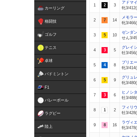
アドマ
1
2
3
牝3/412(
カーリング
メモラ
2
7
14
格闘技
牝3/466(
ゼンダ
ゴルフ
3
5
10
せん3/45
グレイ
テニス
4
3
5
牡3/456(
卓球
プリエ
5
4
8
牝3/414(
バドミントン
グリュ
6
5
9
牝3/480(
F1
ヒノシ
7
3
6
牡3/488(
バレーボール
フィリ
8
1
2
牡3/428(
ラグビー
ラヴィ
9
8
16
陸上
牝3/478(