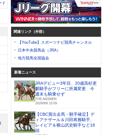
ード
関連リンク（外部）
【YouTube】スポーツナビ競馬チャンネル
日本中央競馬会（JRA）
地方競馬全国協会
新着ニュース
JRAデビュー3年目、20歳高杉吏
麒騎手がフリーに所属変更 今
週末も騎乗せず
THE ANSWER
2026/8/6 15:59
【CBC賞出走馬・騎手確定】デ
ィアナザール＆川田将雅騎手、
師
レイピア＆横山武史騎手など18
頭