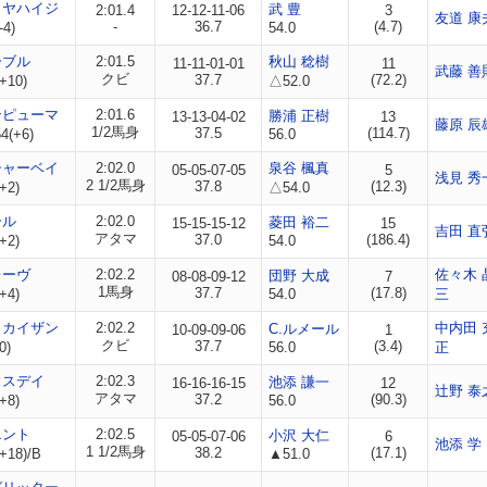
イヤハイジ
武 豊
2:01.4
12-12-11-06
3
友道 康
-
36.7
(4.7)
-4)
54.0
ーブル
2:01.5
秋山 稔樹
11-11-01-01
11
武藤 善
クビ
37.7
(72.2)
+10)
△52.0
ンピューマ
2:01.6
勝浦 正樹
13-13-04-02
13
藤原 辰
1/2馬身
37.5
(114.7)
4(+6)
56.0
シャーベイ
2:02.0
泉谷 楓真
05-05-07-05
5
浅見 秀
2 1/2馬身
37.8
(12.3)
+2)
△54.0
ール
2:02.0
菱田 裕二
15-15-15-12
15
吉田 直
アタマ
37.0
(186.4)
+2)
54.0
レーヴ
2:02.2
佐々木 
団野 大成
08-08-09-12
7
1馬身
37.7
(17.8)
+4)
54.0
三
タカイザン
2:02.2
中内田 
C.ルメール
10-09-09-06
1
クビ
37.7
(3.4)
0)
56.0
正
ウスデイ
2:02.3
池添 謙一
16-16-16-15
12
辻野 泰
アタマ
37.2
(90.3)
+8)
56.0
エント
2:02.5
小沢 大仁
05-05-07-06
6
池添 学
1 1/2馬身
38.2
(17.1)
+18)/B
▲51.0