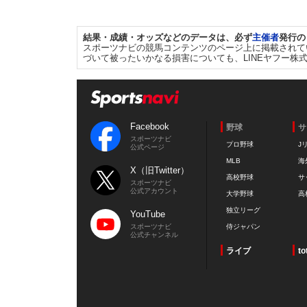
結果・成績・オッズなどのデータは、必ず
主催者
発行の
スポーツナビの競馬コンテンツのページ上に掲載されて
づいて被ったいかなる損害についても、LINEヤフー株
Facebook
野球
サ
スポーツナビ
プロ野球
J
公式ページ
MLB
海
X（旧Twitter）
高校野球
サ
スポーツナビ
公式アカウント
大学野球
高
独立リーグ
YouTube
スポーツナビ
侍ジャパン
公式チャンネル
ライブ
to