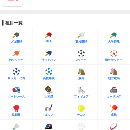
種目一覧
MLB
プロ野球
高校野球
大学野球
独立リーグ
侍ジャパン
Jリーグ
海外サッカー
サッカー代表
高校年代
競馬
地方競馬
ボートレース
大相撲
フィギュア
カーリング
格闘技
ゴルフ
テニス
卓球