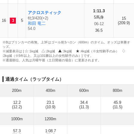
1:11.3
アクロスティック
5馬身
牝3/420(+2)
15
16
3
5
(209.9)
和田 竜二
06-12
54.0
36.5
※Bはブリンカーの有無。上3Fはゴール前3ハロン（600m）のタイム。オッズは単勝オ
ッズ。
※減量表示は [
:1kg減
:2kg減
:3kg減
:4kg減（※女性騎手のみ）
:2kg減（※5年以上、又は101勝以上の女性騎手のみ）] です。
※通過順位、人気は月曜午後（土日開催の場合）に更新されます。
通過タイム（ラップタイム）
200m
400m
600m
800m
12.2
23.1
34.4
45.9
(12.2)
(10.9)
(11.3)
(11.5)
1000m
1200m
57.3
1:08.7