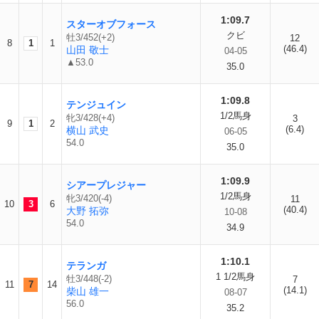
1:09.7
スターオブフォース
クビ
牡3/452(+2)
12
8
1
1
(46.4)
山田 敬士
04-05
▲53.0
35.0
1:09.8
テンジュイン
1/2馬身
牝3/428(+4)
3
9
1
2
(6.4)
横山 武史
06-05
54.0
35.0
1:09.9
シアープレジャー
1/2馬身
牝3/420(-4)
11
10
3
6
(40.4)
大野 拓弥
10-08
54.0
34.9
1:10.1
テランガ
1 1/2馬身
牡3/448(-2)
7
11
7
14
(14.1)
柴山 雄一
08-07
56.0
35.2