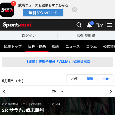
競馬ニュースも結果もすぐわかる
閉じる
スポーツナビ
検索
通知
i
ログイン
ID新規取得
競馬トップ
日程・結果
動画
ニュース
コラム
公式情
【連載】競馬予想AI『VUMA』の3連複指南
札幌
新潟
小倉
9月5日（土）
2020年9月5日（土）
2回札幌7日
10:25発走
2R サラ系3歳未勝利