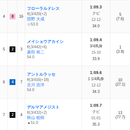
1:09.3
フローラルドレス
クビ
牝3/420(+2)
5
4
8
16
団野 大成
(7.6)
12-12
☆53.0
34.0
1:09.4
メイショウアカイシ
3/4馬身
牝3/442(+6)
1
5
2
3
(3.9)
菱田 裕二
15-10
54.0
33.9
1:09.6
アントルラッセ
1 1/4馬身
牝3/416(+18)
10
6
4
7
(27.1)
古川 吉洋
12-12
54.0
34.3
1:09.7
デルマアメジスト
クビ
牝3/432(+2)
13
7
2
4
(77.7)
秋山 稔樹
01-01
▲51.0
35.3