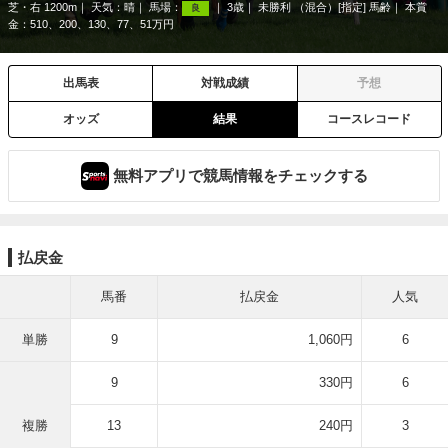
芝・右 1200m
天気：
晴
馬場：
3歳
未勝利 （混合）[指定] 馬齢
本賞
良
金：510、200、130、77、51万円
出馬表
対戦成績
予想
オッズ
結果
コースレコード
無料アプリで競馬情報をチェックする
払戻金
馬番
払戻金
人気
単勝
9
1,060円
6
9
330円
6
複勝
13
240円
3