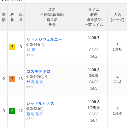
馬名
タイム
着
枠
馬
性齢/馬体重/B
着差
人気
順
番
番
騎手名
通過順位
(オッズ)
斤量
上3Fタイム
1:08.7
サトノジヴェルニー
-
牡3/444(-4)
6
1
5
9
(10.6)
武 豊
02-02
56.0
34.2
1:09.2
コスモテキロ
3馬身
牡3/472(0)/B
4
2
7
13
(7.1)
丹内 祐次
04-03
56.0
34.5
1:09.3
レッドルピナス
1/2馬身
牝3/434(0)
8
3
6
12
(14.4)
藤岡 佑介
02-03
54.0
34.7