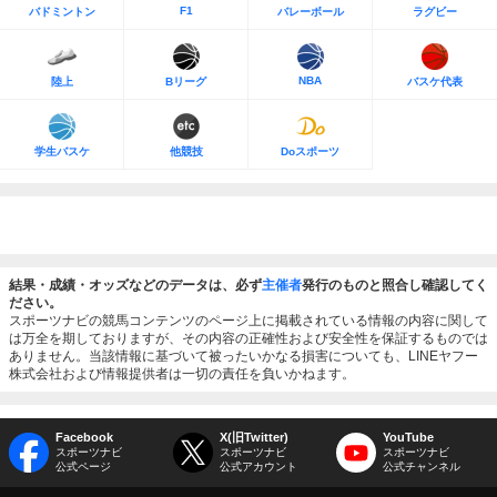
F1
バドミントン
バレーボール
ラグビー
NBA
陸上
Bリーグ
バスケ代表
学生バスケ
他競技
Doスポーツ
結果・成績・オッズなどのデータは、必ず
主催者
発行のものと照合し確認してく
ださい。
スポーツナビの競馬コンテンツのページ上に掲載されている情報の内容に関して
は万全を期しておりますが、その内容の正確性および安全性を保証するものでは
ありません。当該情報に基づいて被ったいかなる損害についても、LINEヤフー
株式会社および情報提供者は一切の責任を負いかねます。
Facebook
X(旧Twitter)
YouTube
スポーツナビ
スポーツナビ
スポーツナビ
公式ページ
公式アカウント
公式チャンネル