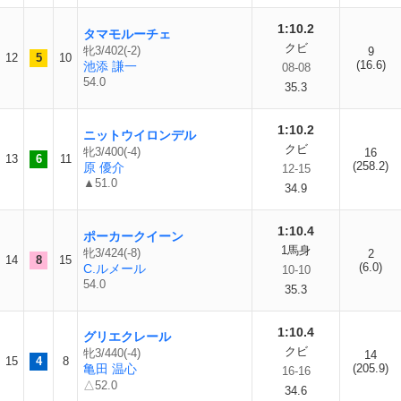
1:10.2
タマモルーチェ
クビ
牝3/402(-2)
9
12
5
10
(16.6)
池添 謙一
08-08
54.0
35.3
1:10.2
ニットウイロンデル
クビ
牝3/400(-4)
16
13
6
11
(258.2)
原 優介
12-15
▲51.0
34.9
1:10.4
ポーカークイーン
1馬身
牝3/424(-8)
2
14
8
15
(6.0)
C.ルメール
10-10
54.0
35.3
1:10.4
グリエクレール
クビ
牝3/440(-4)
14
15
4
8
亀田 温心
(205.9)
16-16
△52.0
34.6