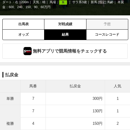
ダート・右 1200m
天気：
晴
馬場：
サラ系3歳
新馬 [指定] 馬齢
本賞
良
金：600、240、150、90、60万円
出馬表
対戦成績
予想
オッズ
結果
コースレコード
無料アプリで競馬情報をチェックする
払戻金
馬番
払戻金
人気
単勝
7
300円
1
7
130円
1
複勝
4
150円
2