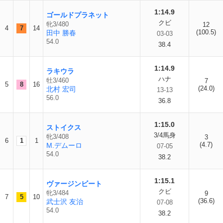
1:14.9
ゴールドプラネット
クビ
牝3/480
12
4
7
14
(100.5)
田中 勝春
03-03
54.0
38.4
1:14.9
ラキウラ
ハナ
牡3/460
7
5
8
16
(24.0)
北村 宏司
13-13
56.0
36.8
1:15.0
ストイクス
3/4馬身
牝3/408
3
6
1
1
(4.7)
M.デムーロ
07-05
54.0
38.2
1:15.1
ヴァージンビート
クビ
牝3/484
9
7
5
10
(36.6)
武士沢 友治
07-08
54.0
38.2