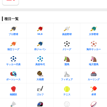
種目一覧
MLB
プロ野球
高校野球
大学野球
独立リーグ
侍ジャパン
Jリーグ
海外サッカー
サッカー代表
高校年代
競馬
地方競馬
ボートレース
大相撲
フィギュア
カーリング
格闘技
ゴルフ
テニス
卓球