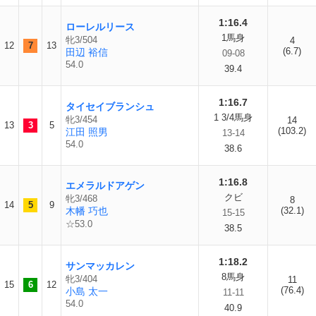
1:16.4
ローレルリース
1馬身
牝3/504
4
12
7
13
(6.7)
田辺 裕信
09-08
54.0
39.4
1:16.7
タイセイブランシュ
1 3/4馬身
牝3/454
14
13
3
5
(103.2)
江田 照男
13-14
54.0
38.6
1:16.8
エメラルドアゲン
クビ
牝3/468
8
14
5
9
木幡 巧也
(32.1)
15-15
☆53.0
38.5
1:18.2
サンマッカレン
8馬身
牝3/404
11
15
6
12
(76.4)
小島 太一
11-11
54.0
40.9