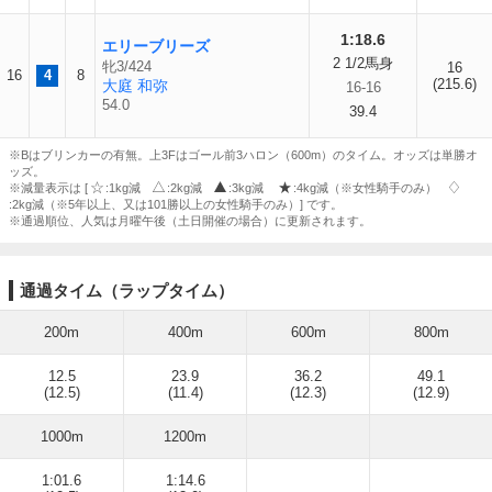
1:18.6
エリーブリーズ
2 1/2馬身
牝3/424
16
16
4
8
(215.6)
大庭 和弥
16-16
54.0
39.4
※Bはブリンカーの有無。上3Fはゴール前3ハロン（600m）のタイム。オッズは単勝オ
ッズ。
※減量表示は [
:1kg減
:2kg減
:3kg減
:4kg減（※女性騎手のみ）
:2kg減（※5年以上、又は101勝以上の女性騎手のみ）] です。
※通過順位、人気は月曜午後（土日開催の場合）に更新されます。
通過タイム（ラップタイム）
200m
400m
600m
800m
12.5
23.9
36.2
49.1
(12.5)
(11.4)
(12.3)
(12.9)
1000m
1200m
1:01.6
1:14.6