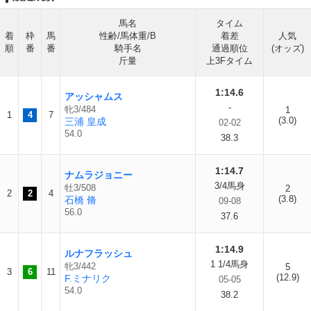
馬名
タイム
着
枠
馬
性齢/馬体重/B
着差
人気
順
番
番
騎手名
通過順位
(オッズ)
斤量
上3Fタイム
1:14.6
アッシャムス
-
牝3/484
1
1
4
7
(3.0)
三浦 皇成
02-02
54.0
38.3
1:14.7
ナムラジョニー
3/4馬身
牡3/508
2
2
2
4
(3.8)
石橋 脩
09-08
56.0
37.6
1:14.9
ルナフラッシュ
1 1/4馬身
牝3/442
5
3
6
11
(12.9)
F.ミナリク
05-05
54.0
38.2