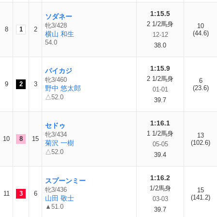
1:15.5
ソダネー
2 1/2馬身
牝3/428
10
8
1
2
(44.6)
横山 和生
12-12
54.0
38.0
1:15.9
パイカジ
2 1/2馬身
牝3/460
6
9
2
3
野中 悠太郎
(23.6)
01-01
△52.0
39.7
1:16.1
セドゥ
1 1/2馬身
牝3/434
13
10
8
15
菊沢 一樹
(102.6)
05-05
△52.0
39.4
1:16.2
スプーンミー
1/2馬身
牝3/436
15
11
3
6
(141.2)
山田 敬士
03-03
▲51.0
39.7