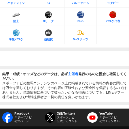
F1
バドミントン
バレーボール
ラグビー
NBA
陸上
Bリーグ
バスケ代表
学生バスケ
他競技
Doスポーツ
結果・成績・オッズなどのデータは、必ず
主催者
発行のものと照合し確認してく
ださい。
スポーツナビの競馬コンテンツのページ上に掲載されている情報の内容に関して
は万全を期しておりますが、その内容の正確性および安全性を保証するものでは
ありません。当該情報に基づいて被ったいかなる損害についても、LINEヤフー
株式会社および情報提供者は一切の責任を負いかねます。
Facebook
X(旧Twitter)
YouTube
スポーツナビ
スポーツナビ
スポーツナビ
公式ページ
公式アカウント
公式チャンネル