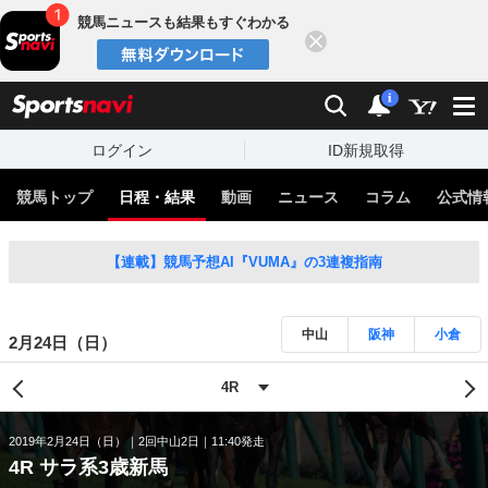
競馬ニュースも結果もすぐわかる
閉じる
スポーツナビ
検索
通知
i
ログイン
ID新規取得
競馬トップ
日程・結果
動画
ニュース
コラム
公式情
【連載】競馬予想AI『VUMA』の3連複指南
中山
阪神
小倉
2月24日（日）
2019年2月24日（日）
2回中山2日
11:40発走
4R サラ系3歳新馬