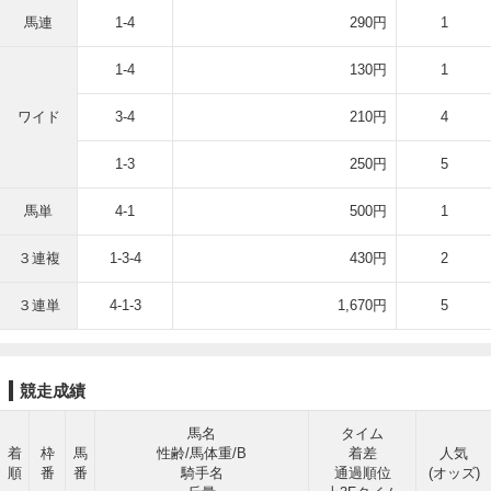
馬連
1-4
290円
1
1-4
130円
1
ワイド
3-4
210円
4
1-3
250円
5
馬単
4-1
500円
1
３連複
1-3-4
430円
2
３連単
4-1-3
1,670円
5
競走成績
馬名
タイム
着
枠
馬
性齢/馬体重/B
着差
人気
順
番
番
騎手名
通過順位
(オッズ)