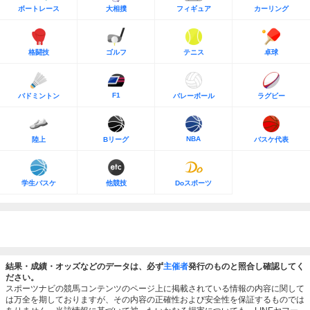
ボートレース
大相撲
フィギュア
カーリング
格闘技
ゴルフ
テニス
卓球
F1
バドミントン
バレーボール
ラグビー
NBA
陸上
Bリーグ
バスケ代表
学生バスケ
他競技
Doスポーツ
結果・成績・オッズなどのデータは、必ず
主催者
発行のものと照合し確認してく
ださい。
スポーツナビの競馬コンテンツのページ上に掲載されている情報の内容に関して
は万全を期しておりますが、その内容の正確性および安全性を保証するものでは