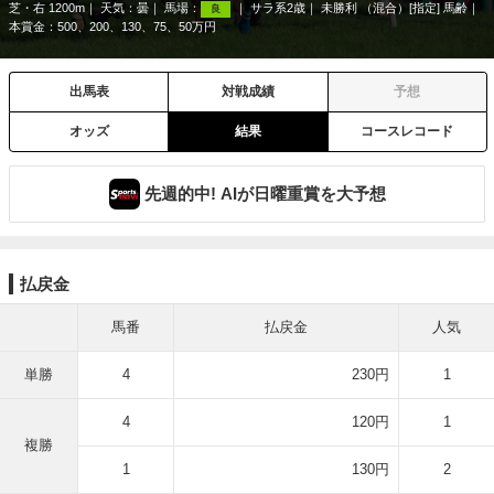
芝・右 1200m
天気：
曇
馬場：
サラ系2歳
未勝利 （混合）[指定] 馬齢
良
本賞金：500、200、130、75、50万円
出馬表
対戦成績
予想
オッズ
結果
コースレコード
先週的中! AIが日曜重賞を大予想
払戻金
馬番
払戻金
人気
単勝
4
230円
1
4
120円
1
複勝
1
130円
2