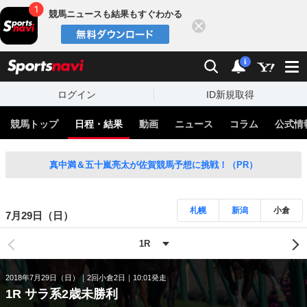
競馬ニュースも結果もすぐわかる
閉じる
スポーツナビ
検索
通知
i
ログイン
ID新規取得
競馬トップ
日程・結果
動画
ニュース
コラム
公式情
真中満＆五十嵐亮太が佐賀競馬予想に挑戦！（PR）
札幌
新潟
小倉
7月29日（日）
2018年7月29日（日）
2回小倉2日
10:01発走
1R サラ系2歳未勝利