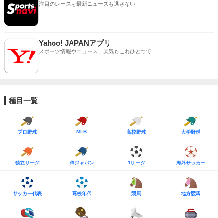
注目のレースも最新ニュースも逃さない
Yahoo! JAPANアプリ
スポーツ情報やニュース、天気もこれひとつで
種目一覧
MLB
プロ野球
高校野球
大学野球
独立リーグ
侍ジャパン
Jリーグ
海外サッカー
サッカー代表
高校年代
競馬
地方競馬