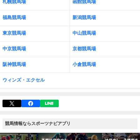
札幌競馬場
函館競馬場
福島競馬場
新潟競馬場
東京競馬場
中山競馬場
中京競馬場
京都競馬場
阪神競馬場
小倉競馬場
ウィンズ・エクセル
競馬情報ならスポーツナビアプリ