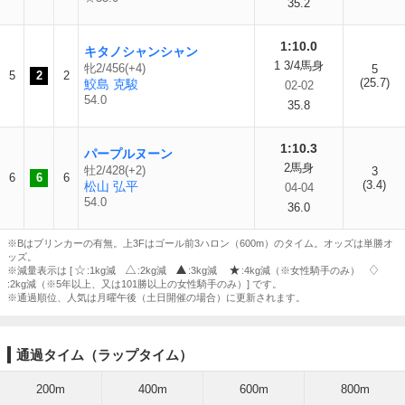
35.2
1:10.0
キタノシャンシャン
1 3/4馬身
牝2/456(+4)
5
5
2
2
(25.7)
鮫島 克駿
02-02
54.0
35.8
1:10.3
パープルヌーン
2馬身
牡2/428(+2)
3
6
6
6
(3.4)
松山 弘平
04-04
54.0
36.0
※Bはブリンカーの有無。上3Fはゴール前3ハロン（600m）のタイム。オッズは単勝オ
ッズ。
※減量表示は [
:1kg減
:2kg減
:3kg減
:4kg減（※女性騎手のみ）
:2kg減（※5年以上、又は101勝以上の女性騎手のみ）] です。
※通過順位、人気は月曜午後（土日開催の場合）に更新されます。
通過タイム（ラップタイム）
200m
400m
600m
800m