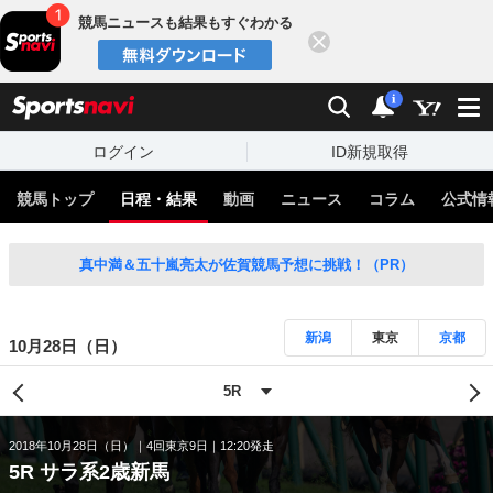
競馬ニュースも結果もすぐわかる
閉じる
スポーツナビ
検索
通知
i
ログイン
ID新規取得
競馬トップ
日程・結果
動画
ニュース
コラム
公式情
真中満＆五十嵐亮太が佐賀競馬予想に挑戦！（PR）
新潟
東京
京都
10月28日（日）
2018年10月28日（日）
4回東京9日
12:20発走
5R サラ系2歳新馬