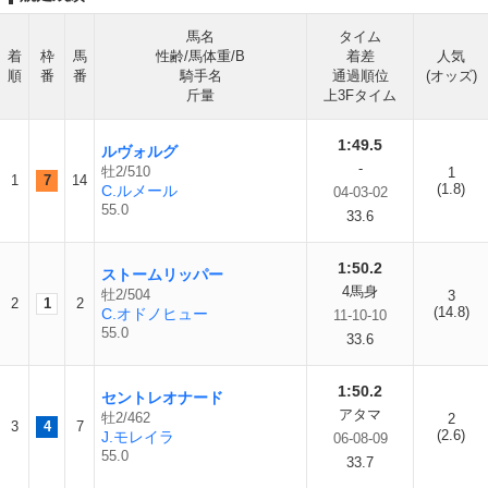
馬名
タイム
着
枠
馬
性齢/馬体重/B
着差
人気
順
番
番
騎手名
通過順位
(オッズ)
斤量
上3Fタイム
1:49.5
ルヴォルグ
-
牡2/510
1
1
7
14
(1.8)
C.ルメール
04-03-02
55.0
33.6
1:50.2
ストームリッパー
4馬身
牡2/504
3
2
1
2
(14.8)
C.オドノヒュー
11-10-10
55.0
33.6
1:50.2
セントレオナード
アタマ
牡2/462
2
3
4
7
(2.6)
J.モレイラ
06-08-09
55.0
33.7