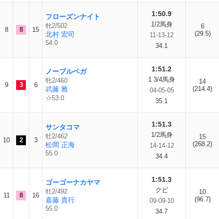
1:50.9
フローズンナイト
1/2馬身
牝2/502
6
8
8
15
(29.5)
北村 宏司
11-13-12
54.0
34.1
1:51.2
ノーブルベガ
1 3/4馬身
牝2/460
14
9
3
6
武藤 雅
(214.4)
04-05-05
☆53.0
35.1
1:51.3
サンタコマ
1/2馬身
牡2/462
15
10
2
3
(268.2)
松岡 正海
14-14-12
55.0
34.4
1:51.3
ゴーゴーナカヤマ
クビ
牡2/492
10
11
8
16
(96.7)
嘉藤 貴行
09-09-10
55.0
34.7