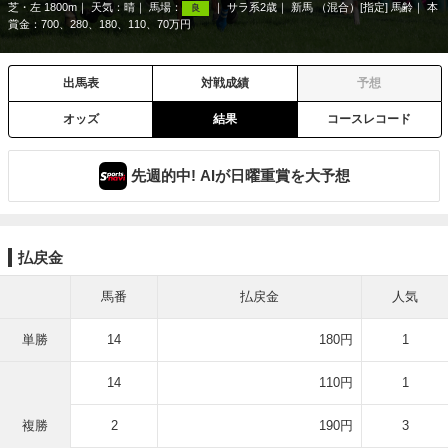
芝・左 1800m
天気：
晴
馬場：
サラ系2歳
新馬 （混合）[指定] 馬齢
本
良
賞金：700、280、180、110、70万円
出馬表
対戦成績
予想
オッズ
結果
コースレコード
先週的中! AIが日曜重賞を大予想
払戻金
馬番
払戻金
人気
単勝
14
180円
1
14
110円
1
複勝
2
190円
3