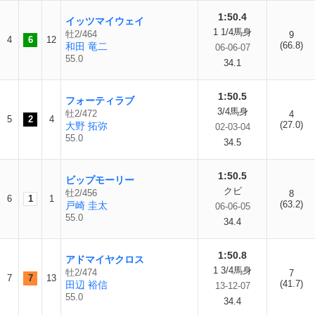
1:50.4
イッツマイウェイ
1 1/4馬身
牡2/464
9
4
6
12
(66.8)
和田 竜二
06-06-07
55.0
34.1
1:50.5
フォーティラブ
3/4馬身
牡2/472
4
5
2
4
(27.0)
大野 拓弥
02-03-04
55.0
34.5
1:50.5
ビップモーリー
クビ
牡2/456
8
6
1
1
(63.2)
戸崎 圭太
06-06-05
55.0
34.4
1:50.8
アドマイヤクロス
1 3/4馬身
牡2/474
7
7
7
13
(41.7)
田辺 裕信
13-12-07
55.0
34.4