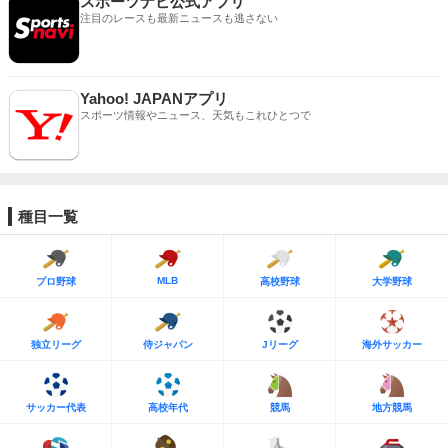
スポーツナビ公式アプリ
注目のレースも最新ニュースも逃さない
Yahoo! JAPANアプリ
スポーツ情報やニュース、天気もこれひとつで
種目一覧
MLB
プロ野球
高校野球
大学野球
独立リーグ
侍ジャパン
Jリーグ
海外サッカー
サッカー代表
高校年代
競馬
地方競馬