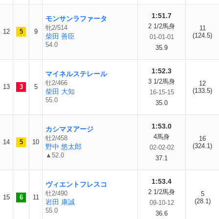
1:51.7
モンサンラファータ
2 1/2馬身
牝2/514
11
12
5
9
(124.5)
柴田 善臣
01-01-01
54.0
35.9
1:52.3
マイネルステレール
3 1/2馬身
牡2/466
12
13
3
5
(133.5)
柴田 大知
16-15-15
55.0
35.0
1:53.0
カシマヌアージ
4馬身
牡2/458
16
14
5
10
(324.1)
野中 悠太郎
02-02-02
▲52.0
37.1
1:53.4
ヴィエントフレスコ
2 1/2馬身
牡2/490
5
15
6
11
(28.1)
岩田 康誠
09-10-12
55.0
36.6