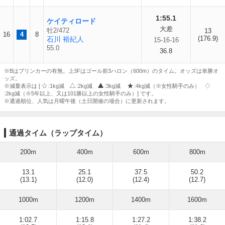
1:55.1
ケイティロード
大差
牡2/472
13
16
4
8
(176.9)
石川 裕紀人
15-16-16
55.0
36.8
※Bはブリンカーの有無。上3Fはゴール前3ハロン（600m）のタイム。オッズは単勝オ
ッズ。
※減量表示は [
:1kg減
:2kg減
:3kg減
:4kg減（※女性騎手のみ）
:2kg減（※5年以上、又は101勝以上の女性騎手のみ）] です。
※通過順位、人気は月曜午後（土日開催の場合）に更新されます。
通過タイム（ラップタイム）
200m
400m
600m
800m
13.1
25.1
37.5
50.2
(13.1)
(12.0)
(12.4)
(12.7)
1000m
1200m
1400m
1600m
1:02.7
1:15.8
1:27.2
1:38.2