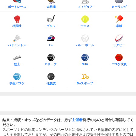
ボートレース
大相撲
フィギュア
カーリング
格闘技
ゴルフ
テニス
卓球
F1
バドミントン
バレーボール
ラグビー
NBA
陸上
Bリーグ
バスケ代表
学生バスケ
他競技
Doスポーツ
結果・成績・オッズなどのデータは、必ず
主催者
発行のものと照合し確認してく
ださい。
スポーツナビの競馬コンテンツのページ上に掲載されている情報の内容に関して
は万全を期しておりますが、その内容の正確性および安全性を保証するものでは