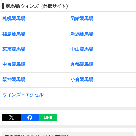
競馬場/ウィンズ（外部サイト）
札幌競馬場
函館競馬場
福島競馬場
新潟競馬場
東京競馬場
中山競馬場
中京競馬場
京都競馬場
阪神競馬場
小倉競馬場
ウィンズ・エクセル