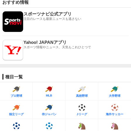
おすすめ情報
スポーツナビ公式アプリ
注目のレースも最新ニュースも逃さない
Yahoo! JAPANアプリ
スポーツ情報やニュース、天気もこれひとつで
種目一覧
MLB
プロ野球
高校野球
大学野球
独立リーグ
侍ジャパン
Jリーグ
海外サッカー