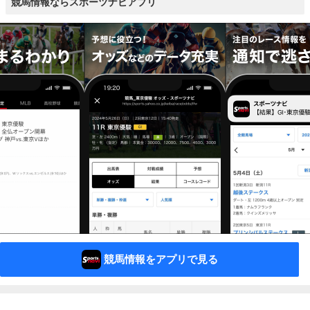
競馬情報ならスポーツナビアプリ
競馬情報をアプリで見る