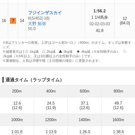
1:56.2
フジインザスカイ
1 1/4馬身
牝5/452(-18)
12
16
7
14
(84.0)
大野 拓弥
02-02-03-03
55.0
41.8
※Bはブリンカーの有無。上3Fはゴール前3ハロン（600m）のタイム。オッズは単勝オ
ッズ。
※減量表示は [
:1kg減
:2kg減
:3kg減
:4kg減（※女性騎手のみ）
:2kg減（※5年以上、又は101勝以上の女性騎手のみ）] です。
※通過順位、人気は月曜午後（土日開催の場合）に更新されます。
通過タイム（ラップタイム）
200m
400m
600m
800m
12.6
24.5
37.1
49.7
(12.6)
(11.9)
(12.6)
(12.6)
1000m
1200m
1400m
1600m
1:01.8
1:13.9
1:26.0
1:38.6