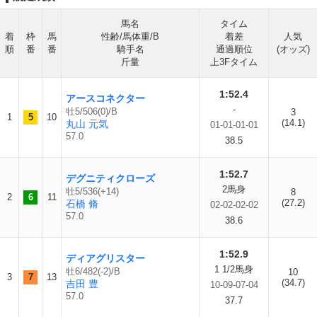
馬名
タイム
着
枠
馬
性齢/馬体重/B
着差
人気
順
番
番
騎手名
通過順位
(オッズ)
斤量
上3Fタイム
1:52.4
アースコネクター
-
牡5/506(0)/B
3
1
5
10
(14.1)
丸山 元気
01-01-01-01
57.0
38.5
1:52.7
デグニティクローズ
2馬身
牡5/536(+14)
8
2
6
11
(27.2)
石橋 脩
02-02-02-02
57.0
38.6
1:52.9
ディアグリスター
1 1/2馬身
牡6/482(-2)/B
10
3
7
13
(34.7)
吉田 豊
10-09-07-04
57.0
37.7