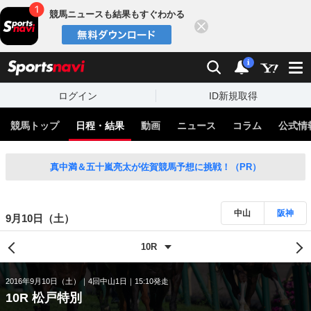
競馬ニュースも結果もすぐわかる
閉じる
スポーツナビ
検索
通知
i
ログイン
ID新規取得
競馬トップ
日程・結果
動画
ニュース
コラム
公式情
真中満＆五十嵐亮太が佐賀競馬予想に挑戦！（PR）
中山
阪神
9月10日（土）
2016年9月10日（土）
4回中山1日
15:10発走
10R 松戸特別