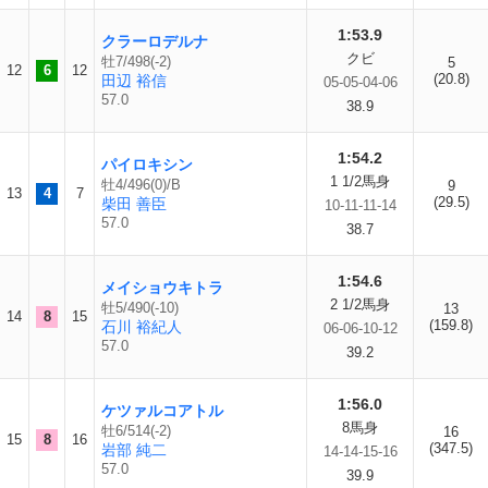
1:53.9
クラーロデルナ
クビ
牡7/498(-2)
5
12
6
12
(20.8)
田辺 裕信
05-05-04-06
57.0
38.9
1:54.2
パイロキシン
1 1/2馬身
牡4/496(0)/B
9
13
4
7
(29.5)
柴田 善臣
10-11-11-14
57.0
38.7
1:54.6
メイショウキトラ
2 1/2馬身
牡5/490(-10)
13
14
8
15
(159.8)
石川 裕紀人
06-06-10-12
57.0
39.2
1:56.0
ケツァルコアトル
8馬身
牡6/514(-2)
16
15
8
16
(347.5)
岩部 純二
14-14-15-16
57.0
39.9