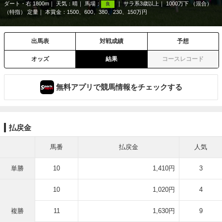
ダート・右 1800m
天気：
晴
馬場：
サラ系3歳以上
1000万下 （混合）
良
（特指） 定量
本賞金：1500、600、380、230、150万円
出馬表
対戦成績
予想
オッズ
結果
コースレコード
無料アプリで競馬情報をチェックする
払戻金
馬番
払戻金
人気
単勝
10
1,410円
3
10
1,020円
4
複勝
11
1,630円
9