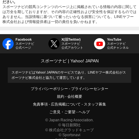
ださい。
スポーツナビの競馬コンテンツのページ上に掲載されている情報の内容に関して
は万全を期しておりますが、その内容の正確性および安全性を保証するものでは
ありません。当該情報に基づいて被ったいかなる損害についても、LINEヤフー
株式会社および情報提供者は一切の責任を負いかねます。
Facebook
X(旧Twitter)
YouTube
スポーツナビ
スポーツナビ
スポーツナビ
公式ページ
公式アカウント
公式チャンネル
スポーツナビ
Yahoo! JAPAN
スポーツナビはYahoo! JAPANのサービスであり、LINEヤフー株式会社がス
ポーツナビ株式会社と協力して運営しています。
プライバシーポリシー
プライバシーセンター
規約
会社概要
免責事項
広告掲載について
スタッフ募集
ご意見・ご要望
ヘルプ
© Japan Racing Association.
© 毎日新聞社
© 株式会社グラッドキューブ
© Sportsnavi