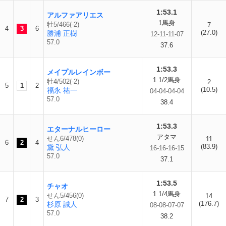
1:53.1
アルファアリエス
1馬身
牡5/466(-2)
7
4
3
6
(27.0)
勝浦 正樹
12-11-11-07
57.0
37.6
1:53.3
メイプルレインボー
1 1/2馬身
牡4/502(-2)
2
5
1
2
(10.5)
福永 祐一
04-04-04-04
57.0
38.4
1:53.3
エターナルヒーロー
アタマ
せん6/478(0)
11
6
2
4
(83.9)
黛 弘人
16-16-16-15
57.0
37.1
1:53.5
チャオ
1 1/4馬身
せん5/456(0)
14
7
2
3
(176.7)
杉原 誠人
08-08-07-07
57.0
38.2