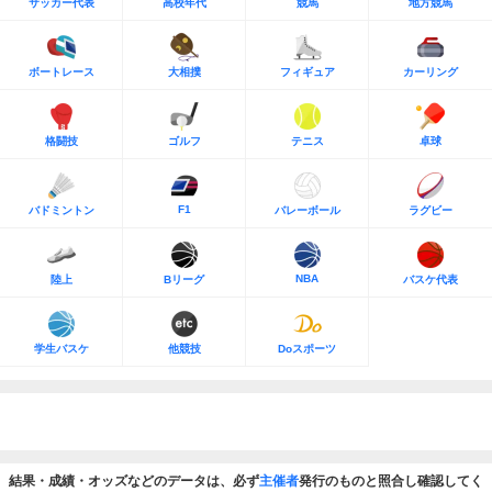
サッカー代表
高校年代
競馬
地方競馬
ボートレース
大相撲
フィギュア
カーリング
格闘技
ゴルフ
テニス
卓球
F1
バドミントン
バレーボール
ラグビー
NBA
陸上
Bリーグ
バスケ代表
学生バスケ
他競技
Doスポーツ
結果・成績・オッズなどのデータは、必ず
主催者
発行のものと照合し確認してく