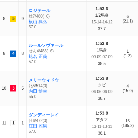
1:53.6
ロジテール
1/2馬身
牡7/480(+6)
6
8
5
9
(21.1)
横山 典弘
15-14-14-12
57.0
37.7
1:53.8
ルールソヴァール
1馬身
せん4/488(+6)
1
9
4
8
(1.3)
蛯名 正義
09-09-07-09
57.0
38.5
1:53.8
メリーウィドウ
クビ
牝5/514(0)
4
10
3
5
(15.9)
内田 博幸
06-06-06-09
55.0
38.7
1:53.8
ダンディーレイ
アタマ
牡6/472(0)
15
11
1
1
(185.2)
江田 照男
13-11-13-11
57.0
38.1