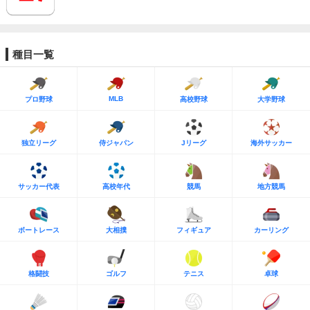
種目一覧
MLB
プロ野球
高校野球
大学野球
独立リーグ
侍ジャパン
Jリーグ
海外サッカー
サッカー代表
高校年代
競馬
地方競馬
ボートレース
大相撲
フィギュア
カーリング
格闘技
ゴルフ
テニス
卓球