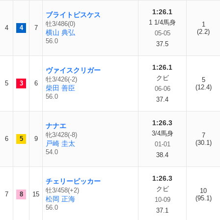
1:26.1
ブライトピスケス
1 1/4馬身
牡3/486(0)
1
4
4
7
(2.2)
横山 典弘
05-05
56.0
37.5
1:26.1
ヴァイスクリガー
クビ
牡3/426(-2)
5
5
3
6
(12.4)
柴田 善臣
06-06
56.0
37.4
1:26.3
ナナエ
3/4馬身
牝3/428(-8)
7
6
5
9
(30.1)
戸崎 圭太
01-01
54.0
38.4
1:26.3
チェリーピッカー
クビ
牡3/458(+2)
10
7
8
15
(95.1)
松岡 正海
10-09
56.0
37.1