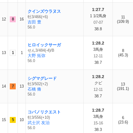
1:27.7
クインズウラヌス
1 1/2馬身
牡3/466(+6)
11
12
8
16
(109.9)
吉田 豊
07-07
56.0
38.8
1:28.2
ヒロイックサーガ
3馬身
せん3/484(-4)/B
8
13
1
1
(45.3)
大野 拓弥
12-11
56.0
38.7
1:28.2
シグマグレード
クビ
牡3/502(+2)
13
14
7
13
(191.1)
石橋 脩
12-11
56.0
38.7
1:28.7
コパノリクエスト
3馬身
牡3/556(+10)
6
15
5
10
(23.6)
武士沢 友治
15-16
56.0
38.3