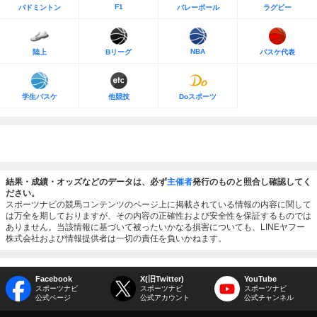
F1
バドミントン
バレーボール
ラグビー
NBA
陸上
Bリーグ
バスケ代表
学生バスケ
他競技
Doスポーツ
結果・成績・オッズなどのデータは、必ず
主催者
発行のものと照合し確認してく
ださい。
スポーツナビの競馬コンテンツのページ上に掲載されている情報の内容に関して
は万全を期しておりますが、その内容の正確性および安全性を保証するものでは
ありません。当該情報に基づいて被ったいかなる損害についても、LINEヤフー
株式会社および情報提供者は一切の責任を負いかねます。
Facebook
X(旧Twitter)
YouTube
スポーツナビ
スポーツナビ
スポーツナビ
公式ページ
公式アカウント
公式チャンネル