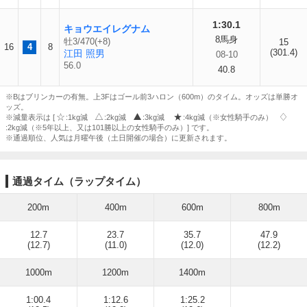
1:30.1
キョウエイレグナム
8馬身
牡3/470(+8)
15
16
4
8
(301.4)
江田 照男
08-10
56.0
40.8
※Bはブリンカーの有無。上3Fはゴール前3ハロン（600m）のタイム。オッズは単勝オ
ッズ。
※減量表示は [
:1kg減
:2kg減
:3kg減
:4kg減（※女性騎手のみ）
:2kg減（※5年以上、又は101勝以上の女性騎手のみ）] です。
※通過順位、人気は月曜午後（土日開催の場合）に更新されます。
通過タイム（ラップタイム）
200m
400m
600m
800m
12.7
23.7
35.7
47.9
(12.7)
(11.0)
(12.0)
(12.2)
1000m
1200m
1400m
1:00.4
1:12.6
1:25.2