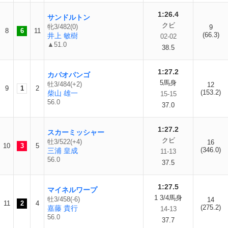
1:26.4
サンドルトン
クビ
牝3/482(0)
9
8
6
11
(66.3)
井上 敏樹
02-02
▲51.0
38.5
1:27.2
カパオパンゴ
5馬身
牡3/484(+2)
12
9
1
2
(153.2)
柴山 雄一
15-15
56.0
37.0
1:27.2
スカーミッシャー
クビ
牡3/522(+4)
16
10
3
5
(346.0)
三浦 皇成
11-13
56.0
37.5
1:27.5
マイネルワープ
1 3/4馬身
牡3/458(-6)
14
11
2
4
(275.2)
嘉藤 貴行
14-13
56.0
37.7