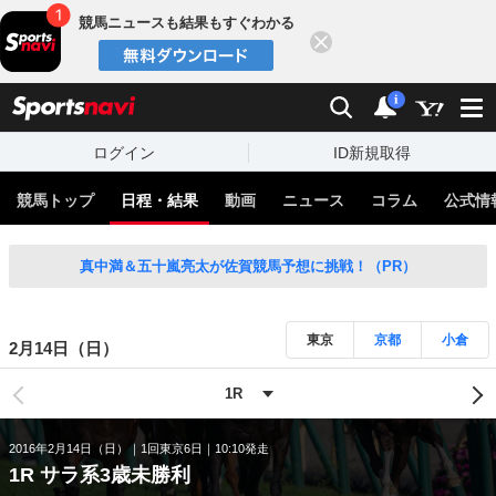
競馬ニュースも結果もすぐわかる
閉じる
スポーツナビ
検索
通知
i
ログイン
ID新規取得
競馬トップ
日程・結果
動画
ニュース
コラム
公式情
真中満＆五十嵐亮太が佐賀競馬予想に挑戦！（PR）
東京
京都
小倉
2月14日（日）
2016年2月14日（日）
1回東京6日
10:10発走
1R サラ系3歳未勝利