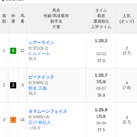
馬名
タイム
着
枠
馬
性齢/馬体重/B
着差
人気
順
番
番
騎手名
通過順位
(オッズ)
斤量
上3Fタイム
1:25.2
シアーライン
-
牡3/510(-2)
2
1
6
12
(3.7)
C.ルメール
03-03
56.0
37.0
1:25.7
ビークイック
3馬身
牡3/460(-2)
4
2
2
3
(7.8)
蛯名 正義
08-07
56.0
36.9
1:25.9
タマムーンフェイス
1馬身
牡3/490(+4)
3
3
7
14
石川 裕紀人
(5.7)
04-04
☆55.0
37.5