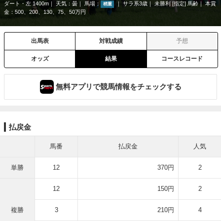
ダート・左 1400m
天気：
曇
馬場：
サラ系3歳
未勝利 [指定] 馬齢
本賞
稍重
金：500、200、130、75、50万円
出馬表
対戦成績
予想
オッズ
結果
コースレコード
無料アプリで競馬情報をチェックする
払戻金
馬番
払戻金
人気
単勝
12
370円
2
12
150円
2
複勝
3
210円
4