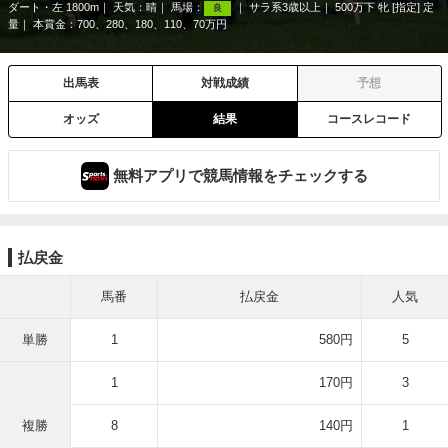
ダート・左 1800m
天気：
晴
馬場：
サラ系3歳以上
500万下 牝 [指定] 定
良
量
本賞金：700、280、180、110、70万円
出馬表
対戦成績
予想
オッズ
結果
コースレコード
無料アプリで競馬情報をチェックする
払戻金
馬番
払戻金
人気
単勝
1
580円
5
1
170円
3
複勝
8
140円
1