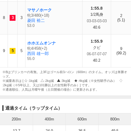
1:55.8
マサノホーク
1/2馬身
牝3/480(+18)
2
8
3
3
(5.1)
菱田 裕二
03-03-03-03
53.0
40.6
1:55.9
ホホエムオンナ
クビ
牝4/458(+2)
9
9
5
5
(99.2)
西田 雄一郎
06-07-07-07
55.0
40.2
※Bはブリンカーの有無。上3Fはゴール前3ハロン（600m）のタイム。オッズは単勝オ
ッズ。
※減量表示は [
:1kg減
:2kg減
:3kg減
:4kg減（※女性騎手のみ）
:2kg減（※5年以上、又は101勝以上の女性騎手のみ）] です。
※通過順位、人気は月曜午後（土日開催の場合）に更新されます。
通過タイム（ラップタイム）
200m
400m
600m
800m
12.7
24.0
36.5
49.5