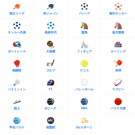
独立リーグ
侍ジャパン
Jリーグ
海外サッカー
サッカー代表
高校年代
競馬
地方競馬
ボートレース
大相撲
フィギュア
カーリング
格闘技
ゴルフ
テニス
卓球
F1
バドミントン
バレーボール
ラグビー
NBA
陸上
Bリーグ
バスケ代表
学生バスケ
他競技
Doスポーツ