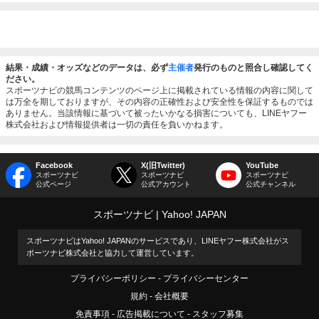
結果・成績・オッズなどのデータは、必ず
主催者
発行のものと照合し確認してく
ださい。
スポーツナビの競馬コンテンツのページ上に掲載されている情報の内容に関して
は万全を期しておりますが、その内容の正確性および安全性を保証するものでは
ありません。当該情報に基づいて被ったいかなる損害についても、LINEヤフー
株式会社および情報提供者は一切の責任を負いかねます。
Facebook
X(旧Twitter)
YouTube
スポーツナビ
スポーツナビ
スポーツナビ
公式ページ
公式アカウント
公式チャンネル
スポーツナビ
Yahoo! JAPAN
スポーツナビはYahoo! JAPANのサービスであり、LINEヤフー株式会社がス
ポーツナビ株式会社と協力して運営しています。
プライバシーポリシー
プライバシーセンター
規約
会社概要
免責事項
広告掲載について
スタッフ募集