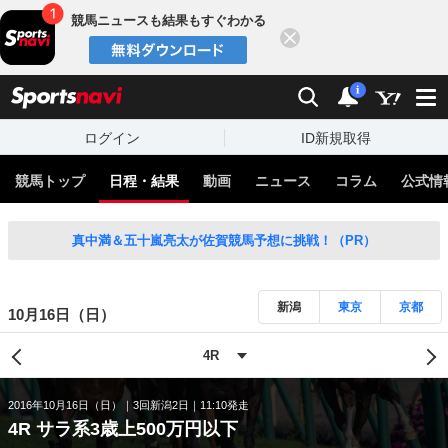
競馬ニュースも結果もすぐわかる
閉じる
スポーツナビ
検索
通知
i
ログイン
ID新規取得
競馬トップ
日程・結果
動画
ニュース
コラム
公式情
真中満＆五十嵐亮太が佐賀競馬予想に挑戦！（PR）
新潟
東京
京都
10月16日（日）
2016年10月16日（日）
3回新潟2日
11:10発走
4R サラ系3歳上500万円以下