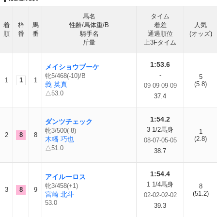
馬名
タイム
着
枠
馬
性齢/馬体重/B
着差
人気
順
番
番
騎手名
通過順位
(オッズ)
斤量
上3Fタイム
1:53.6
メイショウブーケ
-
牝5/468(-10)/B
5
1
1
1
義 英真
(5.8)
09-09-09-09
△53.0
37.4
1:54.2
ダンツチェック
3 1/2馬身
牝3/500(-8)
1
2
8
8
木幡 巧也
(2.8)
08-07-05-05
△51.0
38.7
1:54.4
アイルーロス
1 1/4馬身
牝3/458(+1)
8
3
8
9
(51.2)
宮崎 北斗
02-02-02-02
53.0
39.3