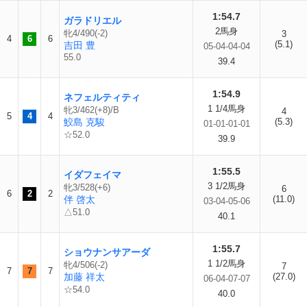
1:54.7
ガラドリエル
2馬身
牝4/490(-2)
3
4
6
6
(5.1)
吉田 豊
05-04-04-04
55.0
39.4
1:54.9
ネフェルティティ
1 1/4馬身
牝3/462(+8)/B
4
5
4
4
鮫島 克駿
(5.3)
01-01-01-01
☆52.0
39.9
1:55.5
イダフェイマ
3 1/2馬身
牝3/528(+6)
6
6
2
2
伴 啓太
(11.0)
03-04-05-06
△51.0
40.1
1:55.7
ショウナンサアーダ
1 1/2馬身
牝4/506(-2)
7
7
7
7
加藤 祥太
(27.0)
06-04-07-07
☆54.0
40.0