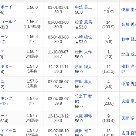
ーボーイ
中舘 英二
1:56.0
01-01-01-01
5
伊藤 圭
-
39.3
(10.9)
-6)
56.0
ンゴールド
1:56.2
松若 風馬
03-03-03-03
14
音無 秀
1 1/4馬身
39.0
(200.9)
-3)/B
▲53.0
ューン
1:56.3
小崎 綾也
03-04-03-03
3
野中 賢
クビ
39.0
(5.8)
+2)
▲53.0
ロア
1:56.4
松田 大作
11-10-08-07
1
北出 成
3/4馬身
38.7
(2.3)
0)
56.0
イギダー
1:57.3
浅野 洋
杉原 誠人
12-12-11-11
12
5馬身
39.3
(151.3)
-4)
56.0
郎
イユ
1:57.6
吉田 隼人
07-07-06-07
4
中尾 秀
2馬身
40.1
(6.0)
-2)
56.0
竹之下 智
イキング
1:57.6
03-04-08-07
6
友道 康
昭
クビ
39.9
(23.8)
+12)
56.0
ポート
1:57.7
大庭 和弥
13-13-13-12
9
天間 昭
3/4馬身
39.3
(103.4)
(-4)
56.0
マティーニ
1:57.8
菱田 裕二
09-07-08-10
13
吉田 直
1/2馬身
40.0
(181.9)
0)
56.0