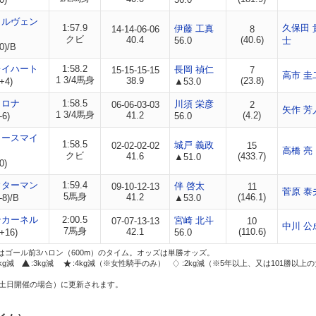
イルヴェン
1:57.9
久保田 
伊藤 工真
14-14-06-06
8
クビ
40.4
(40.6)
56.0
士
0)/B
レイハート
1:58.2
長岡 禎仁
15-15-15-15
7
高市 圭
1 3/4馬身
38.9
(23.8)
+4)
▲53.0
コロナ
1:58.5
川須 栄彦
06-06-03-03
2
矢作 芳
1 3/4馬身
41.2
(4.2)
-6)
56.0
リースマイ
1:58.5
城戸 義政
02-02-02-02
15
高橋 亮
クビ
41.6
(433.7)
▲51.0
0)
ウターマン
1:59.4
伴 啓太
09-10-12-13
11
菅原 泰
5馬身
41.2
(146.1)
-8)/B
▲53.0
ンカーネル
2:00.5
宮崎 北斗
07-07-13-13
10
中川 公
7馬身
42.1
(110.6)
+16)
56.0
はゴール前3ハロン（600m）のタイム。オッズは単勝オッズ。
2kg減
:3kg減
:4kg減（※女性騎手のみ）
:2kg減（※5年以上、又は101勝以上
土日開催の場合）に更新されます。