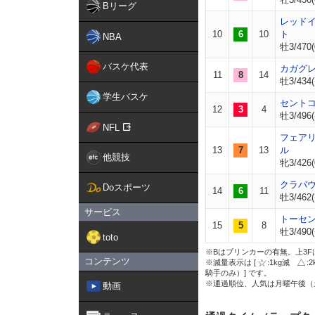
Bリーグ
レッド
10
6
10
ト
NBA
牡3/470(
バスケ代表
カガグ
11
8
14
牡3/434(
学生バスケ
セント
12
3
4
牡3/496(
NFL
フェア
13
7
13
ル
他競技
牝3/426(
クラバ
Doスポーツ
14
6
11
牡3/462(
サービス
トーセ
15
5
8
牡3/490(
toto
※Bはブリンカーの有無。上3F
コンテンツ
※減量表示は [
:1kg減
:
騎手のみ）] です。
※通過順位、人気は月曜午後（
動画