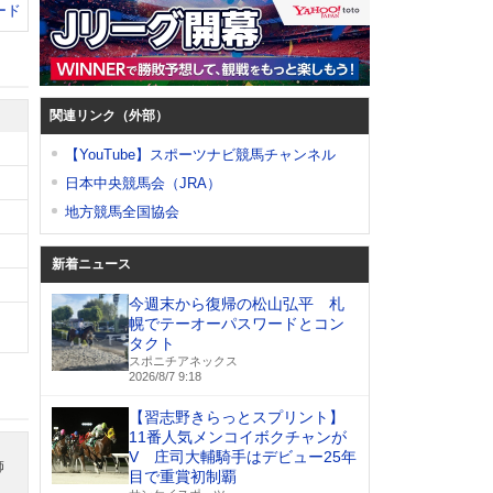
ード
関連リンク（外部）
【YouTube】スポーツナビ競馬チャンネル
日本中央競馬会（JRA）
地方競馬全国協会
新着ニュース
今週末から復帰の松山弘平 札
幌でテーオーパスワードとコン
タクト
スポニチアネックス
2026/8/7 9:18
【習志野きらっとスプリント】
11番人気メンコイボクチャンが
V 庄司大輔騎手はデビュー25年
師
目で重賞初制覇