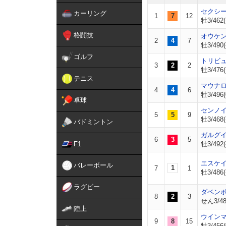
セクシ
カーリング
1
7
12
牡3/462(
格闘技
オウケ
2
4
7
牡3/490(
ゴルフ
トリビ
3
2
2
牡3/476(
テニス
マウナ
4
4
6
牡3/496(
卓球
センノ
5
5
9
牡3/468(
バドミントン
ガルグ
6
3
5
F1
牡3/492(
エスケ
バレーボール
1
7
1
牡3/486(
ラグビー
ダベン
8
2
3
せん3/486
陸上
ウイン
9
8
15
牡3/456(