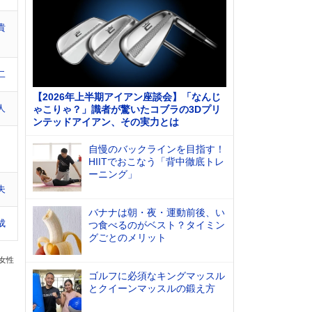
貴
二
【2026年上半期アイアン座談会】「なんじ
人
ゃこりゃ？」識者が驚いたコブラの3Dプリ
ンテッドアイアン、その実力とは
自慢のバックラインを目指す！
HIITでおこなう「背中徹底トレ
ーニング」
夫
バナナは朝・夜・運動前後、い
成
つ食べるのがベスト？タイミン
グごとのメリット
の女性
ゴルフに必須なキングマッスル
とクイーンマッスルの鍛え方