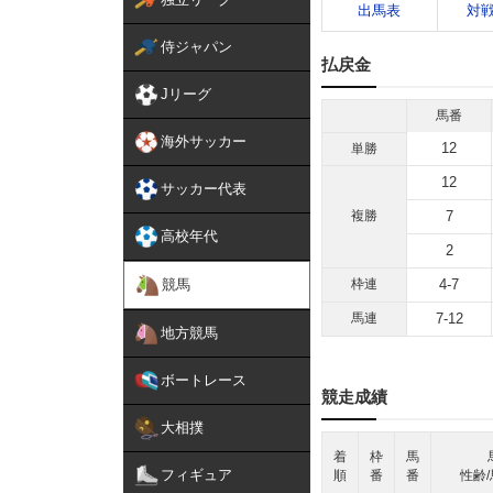
出馬表
対
侍ジャパン
払戻金
Jリーグ
馬番
海外サッカー
12
単勝
12
サッカー代表
複勝
7
高校年代
2
競馬
枠連
4-7
馬連
7-12
地方競馬
ボートレース
競走成績
大相撲
着
枠
馬
フィギュア
順
番
番
性齢/