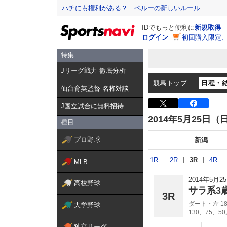
ハチにも権利がある？ ペルーの新しいルール
IDでもっと便利に
新規取得
ログイン
初回購入限定
特集
Jリーグ戦力 徹底分析
競馬トップ
日程・
仙台育英監督 名将対談
J国立試合に無料招待
2014年5月25日（
種目
プロ野球
新潟
1R
2R
3R
4R
MLB
2014年5月
高校野球
サラ系3
3R
ダート・左 18
大学野球
130、75、5
独立リーグ