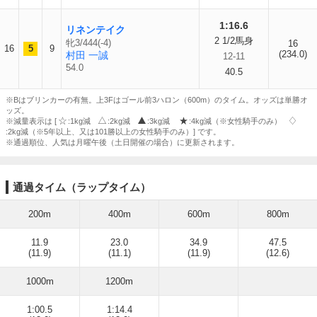
1:16.6
リネンテイク
2 1/2馬身
牝3/444(-4)
16
16
5
9
(234.0)
村田 一誠
12-11
54.0
40.5
※Bはブリンカーの有無。上3Fはゴール前3ハロン（600m）のタイム。オッズは単勝オ
ッズ。
※減量表示は [
:1kg減
:2kg減
:3kg減
:4kg減（※女性騎手のみ）
:2kg減（※5年以上、又は101勝以上の女性騎手のみ）] です。
※通過順位、人気は月曜午後（土日開催の場合）に更新されます。
通過タイム（ラップタイム）
200m
400m
600m
800m
11.9
23.0
34.9
47.5
(11.9)
(11.1)
(11.9)
(12.6)
1000m
1200m
1:00.5
1:14.4