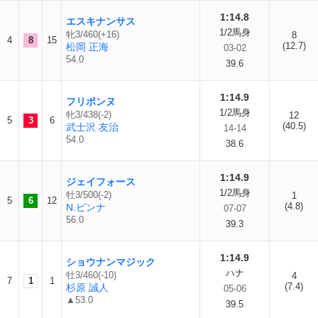
1:14.8
エスキナンサス
1/2馬身
牝3/460(+16)
8
4
8
15
(12.7)
松岡 正海
03-02
54.0
39.6
1:14.9
フリポンヌ
1/2馬身
牝3/438(-2)
12
5
3
6
(40.5)
武士沢 友治
14-14
54.0
38.6
1:14.9
ジェイフォース
1/2馬身
牡3/500(-2)
1
5
6
12
(4.8)
N.ピンナ
07-07
56.0
39.3
1:14.9
ショウナンマジック
ハナ
牡3/460(-10)
4
7
1
1
(7.4)
杉原 誠人
05-06
▲53.0
39.5