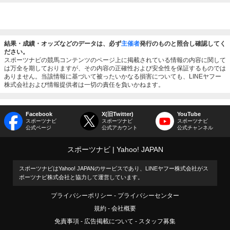
結果・成績・オッズなどのデータは、必ず
主催者
発行のものと照合し確認してく
ださい。
スポーツナビの競馬コンテンツのページ上に掲載されている情報の内容に関して
は万全を期しておりますが、その内容の正確性および安全性を保証するものでは
ありません。当該情報に基づいて被ったいかなる損害についても、LINEヤフー
株式会社および情報提供者は一切の責任を負いかねます。
Facebook
X(旧Twitter)
YouTube
スポーツナビ
スポーツナビ
スポーツナビ
公式ページ
公式アカウント
公式チャンネル
スポーツナビ
Yahoo! JAPAN
スポーツナビはYahoo! JAPANのサービスであり、LINEヤフー株式会社がス
ポーツナビ株式会社と協力して運営しています。
プライバシーポリシー
プライバシーセンター
規約
会社概要
免責事項
広告掲載について
スタッフ募集