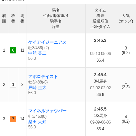
馬名
タイム
着
枠
馬
性齢/馬体重/B
着差
人気
順
番
番
騎手名
通過順位
(オッズ)
斤量
上3Fタイム
2:45.3
ケイアイジーニアス
-
牡3/456(+2)
3
1
6
11
(6.2)
中舘 英二
09-10-05-06
56.0
36.4
2:45.4
アポロテイスト
3/4馬身
牡3/488(-6)
1
2
1
2
(2.3)
戸崎 圭太
02-02-02-02
56.0
36.8
2:45.5
マイネルツァウバー
1/2馬身
牡3/460(0)
4
3
7
14
(9.2)
柴田 大知
09-09-08-06
56.0
36.4