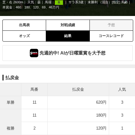
芝・右 2600m
天気：
曇
馬場：
サラ系3歳
未勝利 （混合）[指定] 馬齢
良
本賞金：460、180、120、69、46万円
出馬表
対戦成績
予想
オッズ
結果
コースレコード
先週的中! AIが日曜重賞を大予想
払戻金
馬番
払戻金
人気
単勝
11
620円
3
11
180円
3
複勝
2
120円
1