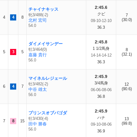
2:45.6
チャイナキッス
クビ
牝3/488(-2)
7
4
4
8
(30.0)
北村 宏司
09-10-12-10
54.0
36.3
2:45.8
ダイメイサンデー
1 1/2馬身
牡3/464(0)
8
5
3
5
(32.1)
嘉藤 貴行
14-14-14-12
56.0
36.3
2:45.9
マイネルレジェール
3/4馬身
牡3/482(-2)
12
6
4
7
(90.6)
中谷 雄太
06-06-08-06
56.0
36.8
2:45.9
プリンスオブパゴダ
ハナ
牡3/430(-4)
13
7
8
15
(99.8)
田中 勝春
09-10-08-06
56.0
36.9