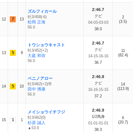
2:46.7
ズルフィカール
クビ
牡3/458(-6)
2
12
7
13
(3.5)
松岡 正海
04-03-03-03
56.0
38.0
2:46.7
トウショウキャスト
クビ
牡3/452(+2)
11
13
5
9
(82.4)
大庭 和弥
14-15-16-16
56.0
36.7
2:46.8
ベニノアロー
クビ
牡3/462(+2)/B
14
14
5
10
(113.9)
田中 博康
16-16-15-15
56.0
37.2
2:46.9
メイショウイチフジ
1/2馬身
牡3/462(0)
6
15
1
1
(20.7)
杉原 誠人
01-01-01-01
▲53.0
38.3