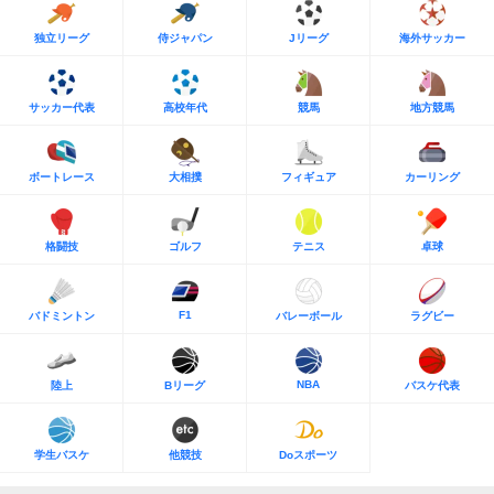
独立リーグ
侍ジャパン
Jリーグ
海外サッカー
サッカー代表
高校年代
競馬
地方競馬
ボートレース
大相撲
フィギュア
カーリング
格闘技
ゴルフ
テニス
卓球
F1
バドミントン
バレーボール
ラグビー
NBA
陸上
Bリーグ
バスケ代表
学生バスケ
他競技
Doスポーツ