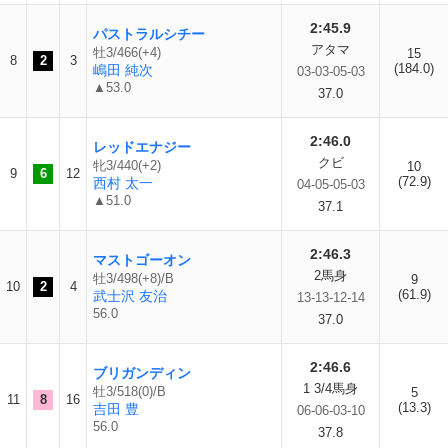
2:45.9
パストラルシチー
アタマ
牡3/466(+4)
15
8
2
3
(184.0)
嶋田 純次
03-03-05-03
▲53.0
37.0
2:46.0
レッドエナジー
クビ
牝3/440(+2)
10
9
6
12
(72.9)
西村 太一
04-05-05-03
▲51.0
37.1
2:46.3
マストゴーオン
2馬身
牡3/498(+8)/B
9
10
2
4
(61.9)
武士沢 友治
13-13-12-14
56.0
37.0
2:46.6
ブリガンディン
1 3/4馬身
牡3/518(0)/B
5
11
8
16
(13.3)
吉田 豊
06-06-03-10
56.0
37.8