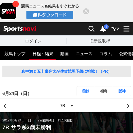
競馬ニュースも結果もすぐわかる
閉じる
スポーツナビ
検索
通知
i
ログイン
ID新規取得
競馬トップ
日程・結果
動画
ニュース
コラム
公式情
真中満＆五十嵐亮太が佐賀競馬予想に挑戦！（PR）
函館
福島
阪神
6月24日（日）
2012年6月24日（日）
2回福島4日
13:10発走
7R サラ系3歳未勝利