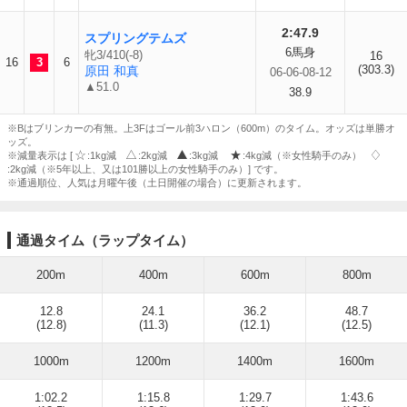
2:47.9
スプリングテムズ
6馬身
牝3/410(-8)
16
16
3
6
(303.3)
原田 和真
06-06-08-12
▲51.0
38.9
※Bはブリンカーの有無。上3Fはゴール前3ハロン（600m）のタイム。オッズは単勝オ
ッズ。
※減量表示は [
:1kg減
:2kg減
:3kg減
:4kg減（※女性騎手のみ）
:2kg減（※5年以上、又は101勝以上の女性騎手のみ）] です。
※通過順位、人気は月曜午後（土日開催の場合）に更新されます。
通過タイム（ラップタイム）
200m
400m
600m
800m
12.8
24.1
36.2
48.7
(12.8)
(11.3)
(12.1)
(12.5)
1000m
1200m
1400m
1600m
1:02.2
1:15.8
1:29.7
1:43.6