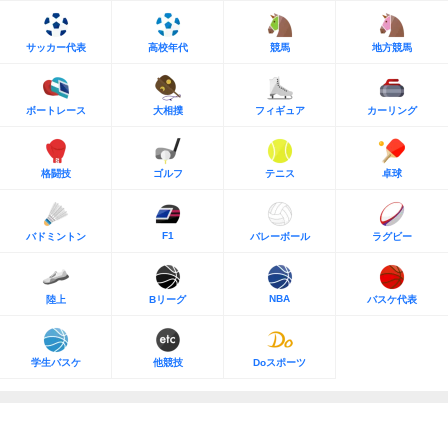
サッカー代表
高校年代
競馬
地方競馬
ボートレース
大相撲
フィギュア
カーリング
格闘技
ゴルフ
テニス
卓球
F1
バドミントン
バレーボール
ラグビー
NBA
陸上
Bリーグ
バスケ代表
学生バスケ
他競技
Doスポーツ