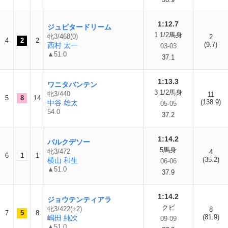
1:12.7
ジュピタードリーム
1 1/2馬身
牝3/468(0)
2
4
2
2
(9.7)
西村 太一
03-03
▲51.0
37.1
1:13.3
ワニタバンテン
3 1/2馬身
牝3/440
11
5
8
14
(138.9)
中谷 雄太
05-05
54.0
37.2
1:14.2
パルクデソー
5馬身
牝3/472
4
6
1
1
(35.2)
横山 和生
06-06
▲51.0
37.9
1:14.2
ジョウテンティアラ
クビ
牝3/422(+2)
8
7
5
8
(81.9)
嶋田 純次
09-09
▲51.0