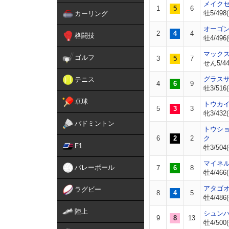
メイク
1
5
6
牡5/498(
カーリング
オーゴ
2
4
4
格闘技
牡4/496(
マック
ゴルフ
3
5
7
せん5/44
グラス
テニス
4
6
9
牡3/516(
卓球
トウカ
5
3
3
牝3/432(
バドミントン
トウシ
6
2
2
ク
F1
牡3/504(
マイネ
バレーボール
7
6
8
牡4/466(
アタゴ
ラグビー
8
4
5
牡4/486(
陸上
シュン
9
8
13
牡4/500(