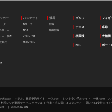
ッカー
バスケット
競馬
ゴルフ
フィギ
リーグ
Bリーグ
競馬
テニス
卓球
外サッカー
NBA
地方競馬
格闘技
大相撲
ッカー代表
バスケ代表
校年代
学生バスケ
NFL
ボート
to
kjapan
ホテル、旅館予約サイト 一休.com
レストラン予約サイト 一休.com レ
料理レシピ動画サービス クラシル
仕事・求人探しはスタンバイ
国内No.1女性向けメデ
st」
Yahoo! JAPAN