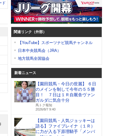
ード
関連リンク（外部）
【YouTube】スポーツナビ競馬チャンネル
日本中央競馬会（JRA）
地方競馬全国協会
新着ニュース
【園田競馬・今日の世麗】 ６日
のメインを制して今年の５５勝
目！ ７日は１Ｒ自厩舎ヴァン
ガルダに気合十分
馬トク報知
2026/8/7 9:40
【園田競馬・人気ジョッキーは
師
語る】ファイブレイナ（１Ｒ）
に力が入る下原理騎手「メンバ