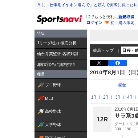
AIに「仕事用イヤホン選んで」と頼んで実際に買った
IDでもっと便利に
新規取得
ログイン
初回購入限定
特集
Jリーグ戦力 徹底分析
競馬トップ
日程・
仙台育英監督 名将対談
J国立試合に無料招待
2010年8月1日（日
種目
プロ野球
函館
1R
2R
3R
4R
MLB
2010年8月
高校野球
サラ系3
12R
ダート・左 18
大学野球
300、190、
独立リーグ