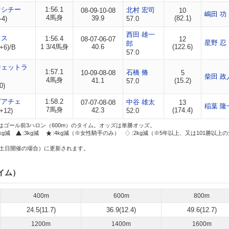
オシチー
1:56.1
北村 宏司
08-09-10-08
10
嶋田 功
4馬身
39.9
(82.1)
-4)
57.0
西田 雄一
ウス
1:56.4
08-07-06-07
12
星野 忍
郎
1 3/4馬身
40.6
(122.6)
+6)/B
57.0
ジェットラ
1:57.1
石橋 脩
10-09-08-08
5
柴田 政
4馬身
41.1
(15.2)
57.0
0)
ピアチェ
1:58.2
中谷 雄太
07-07-08-08
13
稲葉 隆
7馬身
42.3
(174.4)
+12)
52.0
はゴール前3ハロン（600m）のタイム。オッズは単勝オッズ。
2kg減
:3kg減
:4kg減（※女性騎手のみ）
:2kg減（※5年以上、又は101勝以上
土日開催の場合）に更新されます。
イム）
400m
600m
800m
24.5(11.7)
36.9(12.4)
49.6(12.7)
1200m
1400m
1600m