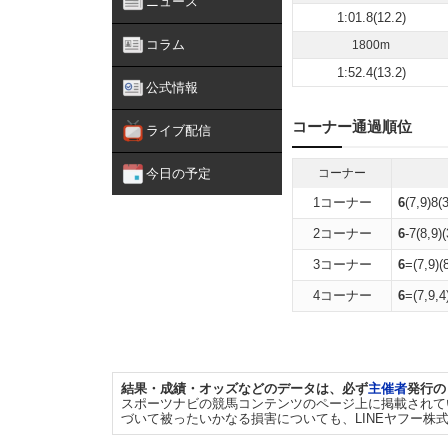
ニュース
1:01.8(12.2)
コラム
1800m
1:52.4(13.2)
公式情報
コーナー通過順位
ライブ配信
今日の予定
コーナー
1コーナー
6
(7,9)8(
2コーナー
6
-7(8,9)
3コーナー
6
=(7,9)(
4コーナー
6
=(7,9,4
結果・成績・オッズなどのデータは、必ず
主催者
発行の
スポーツナビの競馬コンテンツのページ上に掲載されて
づいて被ったいかなる損害についても、LINEヤフー株