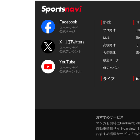
Facebook
野球
サ
スポーツナビ
プロ野球
J
公式ページ
MLB
海
X（旧Twitter）
高校野球
サ
スポーツナビ
公式アカウント
大学野球
高
独立リーグ
YouTube
スポーツナビ
侍ジャパン
公式チャンネル
ライブ
to
おすすめサービス
マンガもお得にPayPayで eboo
自動車情報サイトcarview!
おすすめ情報サービス「mybe