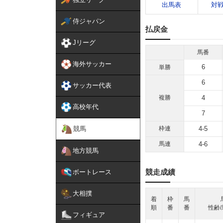
出馬表
対
侍ジャパン
払戻金
Jリーグ
馬番
海外サッカー
6
単勝
6
サッカー代表
複勝
4
高校年代
7
競馬
枠連
4-5
馬連
4-6
地方競馬
競走成績
ボートレース
大相撲
着
枠
馬
順
番
番
性齢/
フィギュア