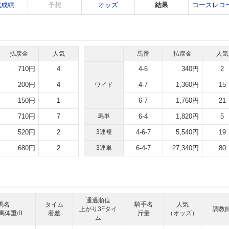
戦成績
予想
オッズ
結果
コースレコ
払戻金
人気
馬番
払戻金
人気
710円
4
4-6
340円
2
200円
4
4-7
1,360円
15
ワイド
150円
1
6-7
1,760円
21
710円
7
馬単
6-4
1,820円
5
520円
2
3連複
4-6-7
5,540円
19
680円
2
3連単
6-4-7
27,340円
80
通過順位
馬名
タイム
騎手名
人気
上がり3Fタイ
調教
馬体重/B
着差
斤量
（オッズ）
ム