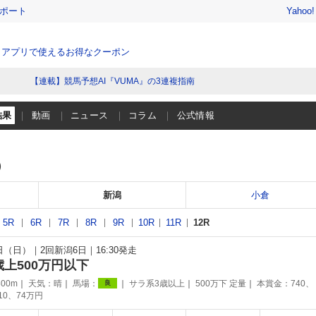
レポート
Yahoo
、アプリで使えるお得なクーポン
【連載】競馬予想AI『VUMA』の3連複指南
結果
動画
ニュース
コラム
公式情報
）
新潟
小倉
5R
6R
7R
8R
9R
10R
11R
12R
1日（日）
2回新潟6日
16:30発走
歳上500万円以下
00m
天気：
晴
馬場：
サラ系3歳以上
500万下 定量
本賞金：740、
良
110、74万円