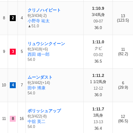
1:10.9
クリノハイビート
3/4馬身
牝3/434(-2)
13
8
2
4
(123.5)
小野寺 祐太
09-07
▲51.0
36.0
1:11.0
リュウシンクイーン
クビ
牝3/418(+6)
11
9
3
5
(82.2)
西田 雄一郎
03-02
54.0
36.5
1:11.2
ムーンダスト
1 1/2馬身
牝3/442(+14)
6
10
4
7
(29.9)
田中 博康
12-12
54.0
36.0
1:11.7
ポリッシュアップ
3馬身
牝3/422(-8)
12
11
8
16
(86.5)
中舘 英二
13-13
54.0
36.4