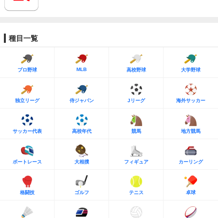
種目一覧
MLB
プロ野球
高校野球
大学野球
独立リーグ
侍ジャパン
Jリーグ
海外サッカー
サッカー代表
高校年代
競馬
地方競馬
ボートレース
大相撲
フィギュア
カーリング
格闘技
ゴルフ
テニス
卓球