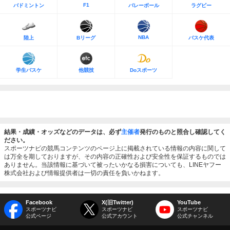
F1
バドミントン
バレーボール
ラグビー
NBA
陸上
Bリーグ
バスケ代表
学生バスケ
他競技
Doスポーツ
結果・成績・オッズなどのデータは、必ず
主催者
発行のものと照合し確認してく
ださい。
スポーツナビの競馬コンテンツのページ上に掲載されている情報の内容に関して
は万全を期しておりますが、その内容の正確性および安全性を保証するものでは
ありません。当該情報に基づいて被ったいかなる損害についても、LINEヤフー
株式会社および情報提供者は一切の責任を負いかねます。
Facebook
X(旧Twitter)
YouTube
スポーツナビ
スポーツナビ
スポーツナビ
公式ページ
公式アカウント
公式チャンネル