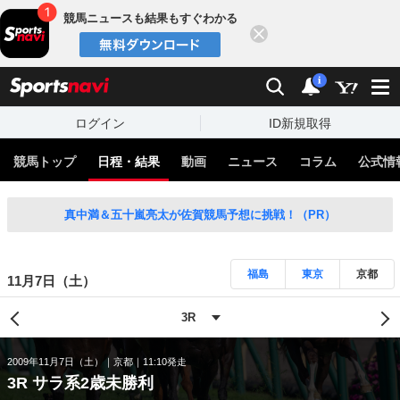
競馬ニュースも結果もすぐわかる
閉じる
スポーツナビ
検索
通知
i
ログイン
ID新規取得
競馬トップ
日程・結果
動画
ニュース
コラム
公式情
真中満＆五十嵐亮太が佐賀競馬予想に挑戦！（PR）
福島
東京
京都
11月7日（土）
2009年11月7日（土）
京都
11:10発走
3R サラ系2歳未勝利