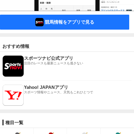
競馬情報をアプリで見る
おすすめ情報
スポーツナビ公式アプリ
注目のレースも最新ニュースも逃さない
Yahoo! JAPANアプリ
スポーツ情報やニュース、天気もこれひとつで
種目一覧