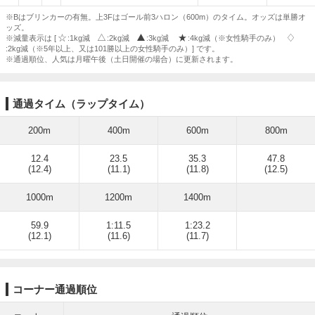
※Bはブリンカーの有無。上3Fはゴール前3ハロン（600m）のタイム。オッズは単勝オ
ッズ。
※減量表示は [
:1kg減
:2kg減
:3kg減
:4kg減（※女性騎手のみ）
:2kg減（※5年以上、又は101勝以上の女性騎手のみ）] です。
※通過順位、人気は月曜午後（土日開催の場合）に更新されます。
通過タイム（ラップタイム）
200m
400m
600m
800m
12.4
23.5
35.3
47.8
(12.4)
(11.1)
(11.8)
(12.5)
1000m
1200m
1400m
59.9
1:11.5
1:23.2
(12.1)
(11.6)
(11.7)
コーナー通過順位