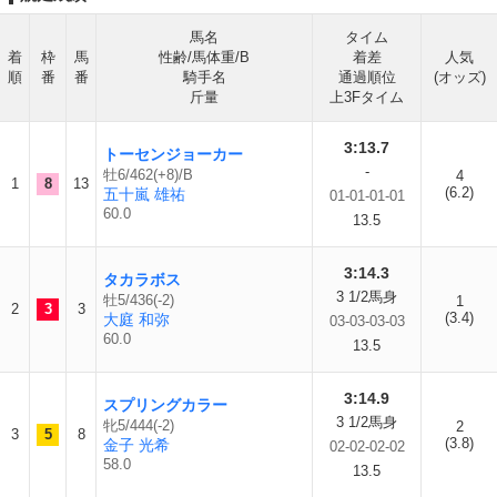
馬名
タイム
着
枠
馬
性齢/馬体重/B
着差
人気
順
番
番
騎手名
通過順位
(オッズ)
斤量
上3Fタイム
3:13.7
トーセンジョーカー
-
牡6/462(+8)/B
4
1
8
13
(6.2)
五十嵐 雄祐
01-01-01-01
60.0
13.5
3:14.3
タカラボス
3 1/2馬身
牡5/436(-2)
1
2
3
3
(3.4)
大庭 和弥
03-03-03-03
60.0
13.5
3:14.9
スプリングカラー
3 1/2馬身
牝5/444(-2)
2
3
5
8
(3.8)
金子 光希
02-02-02-02
58.0
13.5