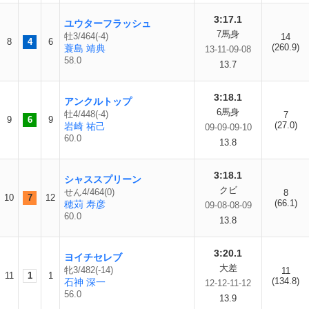
3:17.1
ユウターフラッシュ
7馬身
牡3/464(-4)
14
8
4
6
(260.9)
蓑島 靖典
13-11-09-08
58.0
13.7
3:18.1
アンクルトップ
6馬身
牡4/448(-4)
7
9
6
9
(27.0)
岩崎 祐己
09-09-09-10
60.0
13.8
3:18.1
シャススプリーン
クビ
せん4/464(0)
8
10
7
12
(66.1)
穂苅 寿彦
09-08-08-09
60.0
13.8
3:20.1
ヨイチセレブ
大差
牝3/482(-14)
11
11
1
1
(134.8)
石神 深一
12-12-11-12
56.0
13.9