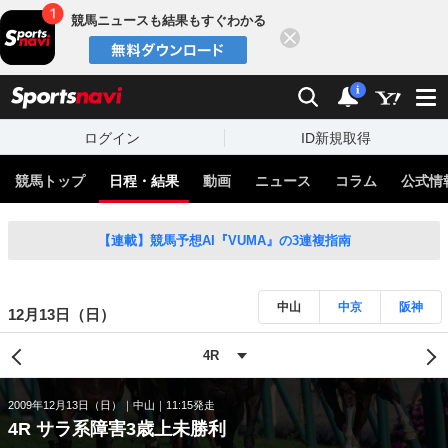
競馬ニュースも結果もすぐわかる
閉じる
スポーツナビ
検索
通知
i
ログイン
ID新規取得
競馬トップ
日程・結果
動画
ニュース
コラム
公式情
【連載】競馬予想AI『VUMA』の3連複指南
中山
中京
阪神
12月13日（日）
2009年12月13日（日）
中山
11:15発走
4R サラ系障害3歳上未勝利