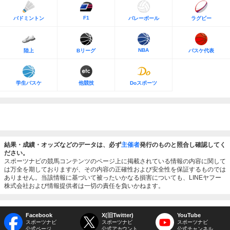
F1
バドミントン
バレーボール
ラグビー
NBA
陸上
Bリーグ
バスケ代表
学生バスケ
他競技
Doスポーツ
結果・成績・オッズなどのデータは、必ず
主催者
発行のものと照合し確認してく
ださい。
スポーツナビの競馬コンテンツのページ上に掲載されている情報の内容に関して
は万全を期しておりますが、その内容の正確性および安全性を保証するものでは
ありません。当該情報に基づいて被ったいかなる損害についても、LINEヤフー
株式会社および情報提供者は一切の責任を負いかねます。
Facebook
X(旧Twitter)
YouTube
スポーツナビ
スポーツナビ
スポーツナビ
公式ページ
公式アカウント
公式チャンネル