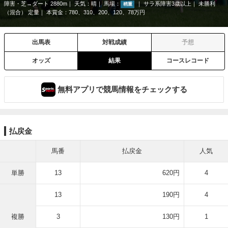
障害・芝→ダート 2880m
天気：
晴
馬場：
サラ系障害3歳以上
未勝利
稍重
（混合） 定量
本賞金：780、310、200、120、78万円
出馬表
対戦成績
予想
オッズ
結果
コースレコード
無料アプリで競馬情報をチェックする
払戻金
馬番
払戻金
人気
単勝
13
620円
4
13
190円
4
複勝
3
130円
1