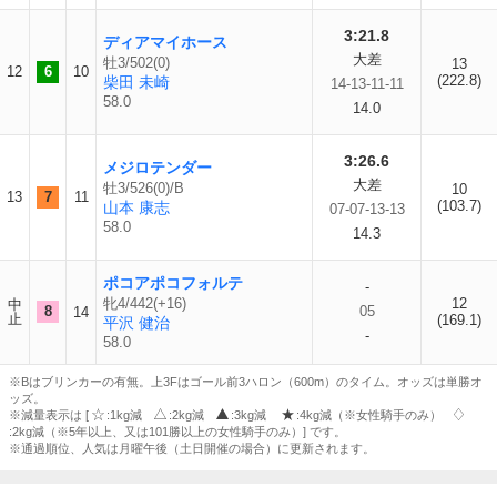
3:21.8
ディアマイホース
大差
牡3/502(0)
13
12
6
10
(222.8)
柴田 未崎
14-13-11-11
58.0
14.0
3:26.6
メジロテンダー
大差
牡3/526(0)/B
10
13
7
11
(103.7)
山本 康志
07-07-13-13
58.0
14.3
ポコアポコフォルテ
-
牝4/442(+16)
12
中
8
05
14
止
(169.1)
平沢 健治
-
58.0
※Bはブリンカーの有無。上3Fはゴール前3ハロン（600m）のタイム。オッズは単勝オ
ッズ。
※減量表示は [
:1kg減
:2kg減
:3kg減
:4kg減（※女性騎手のみ）
:2kg減（※5年以上、又は101勝以上の女性騎手のみ）] です。
※通過順位、人気は月曜午後（土日開催の場合）に更新されます。