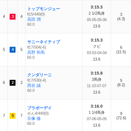
3:15.3
トップモンジュー
2 1/2馬身
牡5/440(0)
3
4
3
4
(4.3)
高田 潤
05-05-05-06
60.0
13.6
3:15.3
サニーネイティブ
クビ
牡7/504(-6)
6
5
4
5
(11.5)
高野 和馬
03-03-04-04
60.0
13.6
3:15.8
クンダリーニ
3馬身
牡7/530(-4)
5
6
2
2
(8.2)
西谷 誠
11-10-07-07
60.0
13.6
3:16.0
ブラボーデイ
1 1/4馬身
せん4/440(0)
9
7
5
7
(72.6)
宗像 徹
07-06-05-05
60.0
13.6