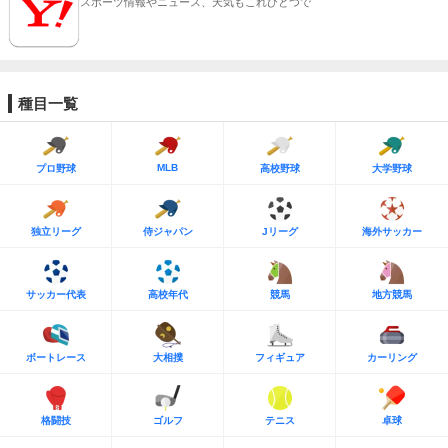
スポーツ情報やニュース、天気もこれひとつで
種目一覧
MLB
プロ野球
高校野球
大学野球
独立リーグ
侍ジャパン
Jリーグ
海外サッカー
サッカー代表
高校年代
競馬
地方競馬
ボートレース
大相撲
フィギュア
カーリング
格闘技
ゴルフ
テニス
卓球