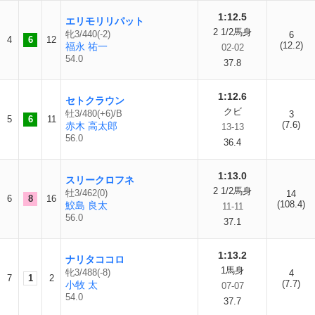
1:12.5
エリモリリパット
2 1/2馬身
牝3/440(-2)
6
4
6
12
(12.2)
福永 祐一
02-02
54.0
37.8
1:12.6
セトクラウン
クビ
牡3/480(+6)/B
3
5
6
11
(7.6)
赤木 高太郎
13-13
56.0
36.4
1:13.0
スリークロフネ
2 1/2馬身
牡3/462(0)
14
6
8
16
(108.4)
鮫島 良太
11-11
56.0
37.1
1:13.2
ナリタココロ
1馬身
牝3/488(-8)
4
7
1
2
(7.7)
小牧 太
07-07
54.0
37.7