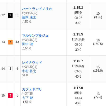
1:15.3
ハートランドノリカ
8馬身
牝3/456(-2)
10
12
2
3
藤岡 康太
(38.6)
08-07
△52.0
39.8
1:15.5
マルサンブルジュ
1 1/4馬身
牡3/446(-2)
16
13
7
13
田中 健
(180.5)
08-09
△54.0
39.9
1:15.7
レイナウッド
1 1/4馬身
牝3/430(-4)
15
14
1
1
(156.0)
中村 将之
03-05
54.0
40.8
1:17.0
カフェドパリ
8馬身
牝3/436
13
15
3
5
(77.6)
大下 智
13-14
▲51.0
40.8