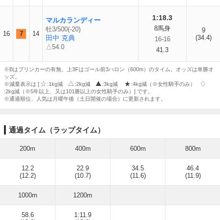
1:18.3
マルカランディー
8馬身
牡3/500(-20)
9
16
7
14
田中 克典
(34.4)
16-16
△54.0
41.3
※Bはブリンカーの有無。上3Fはゴール前3ハロン（600m）のタイム。オッズは単勝オ
ッズ。
※減量表示は [
:1kg減
:2kg減
:3kg減
:4kg減（※女性騎手のみ）
:2kg減（※5年以上、又は101勝以上の女性騎手のみ）] です。
※通過順位、人気は月曜午後（土日開催の場合）に更新されます。
通過タイム（ラップタイム）
200m
400m
600m
800m
12.2
22.9
34.5
46.4
(12.2)
(10.7)
(11.6)
(11.9)
1000m
1200m
58.6
1:11.9