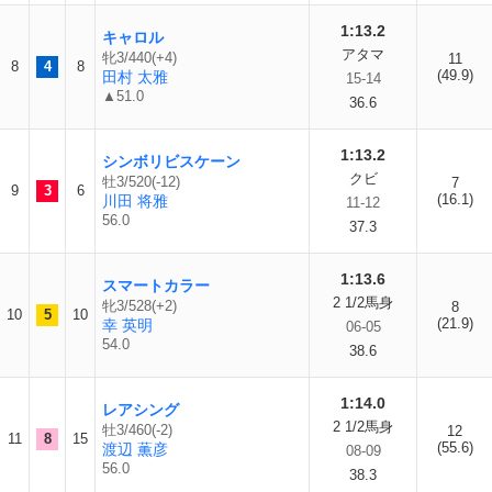
1:13.2
キャロル
アタマ
牝3/440(+4)
11
8
4
8
(49.9)
田村 太雅
15-14
▲51.0
36.6
1:13.2
シンボリビスケーン
クビ
牡3/520(-12)
7
9
3
6
(16.1)
川田 将雅
11-12
56.0
37.3
1:13.6
スマートカラー
2 1/2馬身
牝3/528(+2)
8
10
5
10
(21.9)
幸 英明
06-05
54.0
38.6
1:14.0
レアシング
2 1/2馬身
牡3/460(-2)
12
11
8
15
(55.6)
渡辺 薫彦
08-09
56.0
38.3