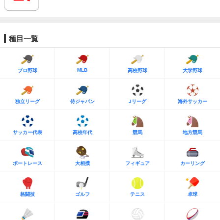
種目一覧
MLB
プロ野球
高校野球
大学野球
独立リーグ
侍ジャパン
Jリーグ
海外サッカー
サッカー代表
高校年代
競馬
地方競馬
ボートレース
大相撲
フィギュア
カーリング
格闘技
ゴルフ
テニス
卓球