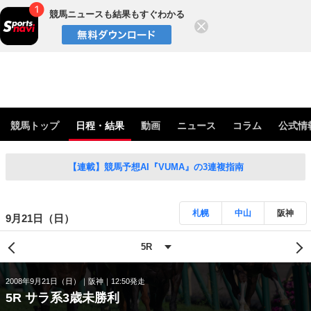
競馬ニュースも結果もすぐわかる
閉じる
競馬トップ
日程・結果
動画
ニュース
コラム
公式情
【連載】競馬予想AI『VUMA』の3連複指南
札幌
中山
阪神
9月21日（日）
2008年9月21日（日）
阪神
12:50発走
5R サラ系3歳未勝利