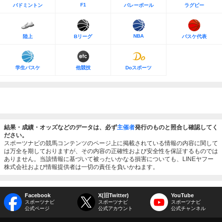
F1
バドミントン
バレーボール
ラグビー
NBA
陸上
Bリーグ
バスケ代表
学生バスケ
他競技
Doスポーツ
結果・成績・オッズなどのデータは、必ず
主催者
発行のものと照合し確認してく
ださい。
スポーツナビの競馬コンテンツのページ上に掲載されている情報の内容に関して
は万全を期しておりますが、その内容の正確性および安全性を保証するものでは
ありません。当該情報に基づいて被ったいかなる損害についても、LINEヤフー
株式会社および情報提供者は一切の責任を負いかねます。
Facebook
X(旧Twitter)
YouTube
スポーツナビ
スポーツナビ
スポーツナビ
公式ページ
公式アカウント
公式チャンネル