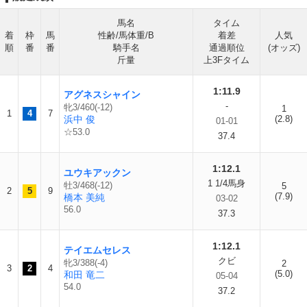
馬名
タイム
着
枠
馬
性齢/馬体重/B
着差
人気
順
番
番
騎手名
通過順位
(オッズ)
斤量
上3Fタイム
1:11.9
アグネスシャイン
-
牝3/460(-12)
1
1
4
7
浜中 俊
(2.8)
01-01
☆53.0
37.4
1:12.1
ユウキアックン
1 1/4馬身
牡3/468(-12)
5
2
5
9
(7.9)
橋本 美純
03-02
56.0
37.3
1:12.1
テイエムセレス
クビ
牝3/388(-4)
2
3
2
4
(5.0)
和田 竜二
05-04
54.0
37.2