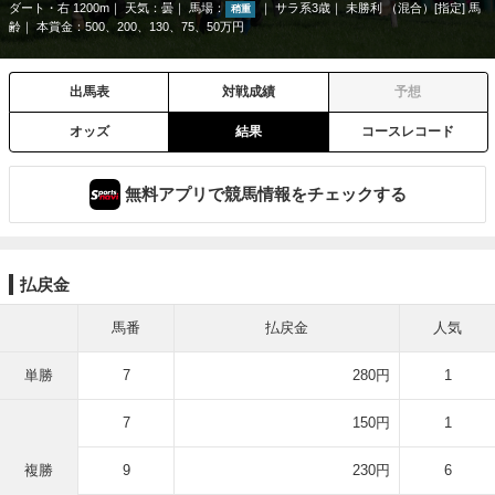
ダート・右 1200m
天気：
曇
馬場：
サラ系3歳
未勝利 （混合）[指定] 馬
稍重
齢
本賞金：500、200、130、75、50万円
出馬表
対戦成績
予想
オッズ
結果
コースレコード
無料アプリで競馬情報をチェックする
払戻金
馬番
払戻金
人気
単勝
7
280円
1
7
150円
1
複勝
9
230円
6