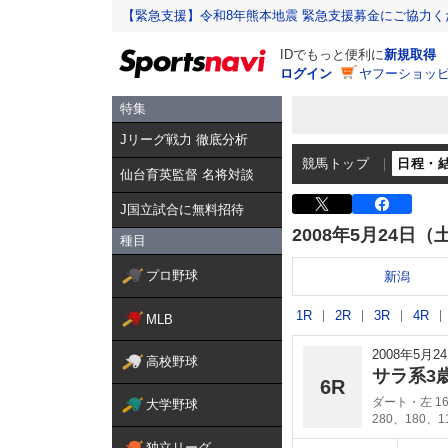
【緊急支援】令和8年熊本地震 緊急支援募金にご協力く
IDでもっと便利に
新規取得
ログイン
ヤフーショッピ
特集
Jリーグ戦力 徹底分析
競馬トップ
日程・
仙台育英監督 名将対談
J国立試合に無料招待
2008年5月24日（
種目
プロ野球
新潟
1R
2R
3R
4R
MLB
2008年5月
高校野球
サラ系3
6R
ダート・左 16
大学野球
280、180、
独立リーグ