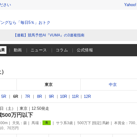
ださい
Yahoo
ングなら「毎日5％」おトク
【連載】競馬予想AI『VUMA』の3連複指南
結果
動画
ニュース
コラム
公式情報
土）
東京
中京
5R
6R
7R
8R
9R
10R
11R
12R
24日（土）
東京
12:50発走
歳500万円以下
00m
天気：
曇
馬場：
サラ系3歳
500万下 [指定] 馬齢
本賞金：700
良
110、70万円