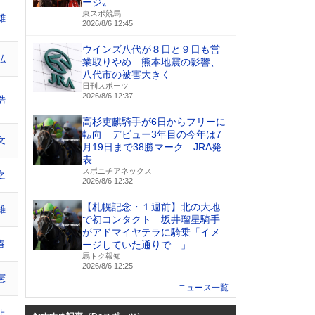
ージ〟
東スポ競馬
雄
2026/8/6 12:45
ウインズ八代が８日と９日も営
弘
業取りやめ 熊本地震の影響、
八代市の被害大きく
日刊スポーツ
2026/8/6 12:37
浩
高杉吏麒騎手が6日からフリーに
転向 デビュー3年目の今年は7
文
月19日まで38勝マーク JRA発
表
スポニチアネックス
之
2026/8/6 12:32
【札幌記念・１週前】北の大地
雄
で初コンタクト 坂井瑠星騎手
がアドマイヤテラに騎乗「イメ
春
ージしていた通りで…」
馬トク報知
2026/8/6 12:25
憲
ニュース一覧
正