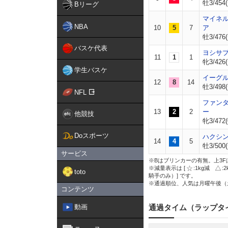
牡3/454(
Bリーグ
マイネ
NBA
10
5
7
ア
牡3/476(
バスケ代表
ヨシサ
11
1
1
牝3/426(
学生バスケ
イーグ
12
8
14
牡3/498(
NFL
ファン
13
2
2
ー
他競技
牝3/472(
Doスポーツ
ハクシ
14
4
5
牡3/500(
サービス
※Bはブリンカーの有無。上3F
※減量表示は [
:1kg減
:
toto
騎手のみ）] です。
※通過順位、人気は月曜午後（
コンテンツ
動画
通過タイム（ラップタ