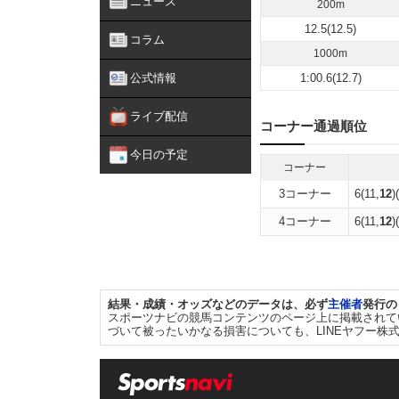
ニュース
200m
12.5(12.5)
コラム
1000m
公式情報
1:00.6(12.7)
ライブ配信
コーナー通過順位
今日の予定
コーナー
3コーナー
6(11,
12
)
4コーナー
6(11,
12
)
結果・成績・オッズなどのデータは、必ず
主催者
発行の
スポーツナビの競馬コンテンツのページ上に掲載されて
づいて被ったいかなる損害についても、LINEヤフー株