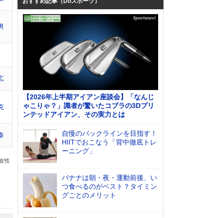
おすすめ記事（Doスポーツ）
男
広
【2026年上半期アイアン座談会】「なんじ
ゃこりゃ？」識者が驚いたコブラの3Dプリ
克
ンテッドアイアン、その実力とは
自慢のバックラインを目指す！
泰
HIITでおこなう「背中徹底トレ
ーニング」
の女性
バナナは朝・夜・運動前後、い
つ食べるのがベスト？タイミン
グごとのメリット