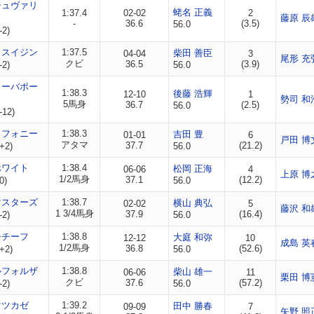
シュヴァリ
蛯名 正義
1:37.4
02-02
2
藤原 辰
-
36.6
(3.5)
56.0
-2)
イスイジン
1:37.5
柴田 善臣
04-04
3
尾形 充
クビ
36.5
(3.9)
-2)
56.0
リーバポー
1:38.3
後藤 浩輝
12-10
1
勢司 和
5馬身
36.7
(2.5)
56.0
-12)
コフォニー
1:38.3
吉田 豊
01-01
6
戸田 博
アタマ
37.7
(21.2)
+2)
56.0
ホワイト
1:38.4
松岡 正海
06-06
4
上原 博
1/2馬身
37.1
(12.2)
0)
56.0
マスターズ
1:38.7
横山 典弘
02-02
5
藤沢 和
1 3/4馬身
37.9
(16.4)
-2)
56.0
ーチーフ
1:38.8
大庭 和弥
12-12
10
成島 英
1/2馬身
36.8
(52.6)
+2)
56.0
ルフォルザ
1:38.8
柴山 雄一
06-06
11
栗田 博
クビ
37.6
(57.2)
-2)
56.0
マツカゼ
1:39.2
田中 勝春
09-09
7
矢野 照