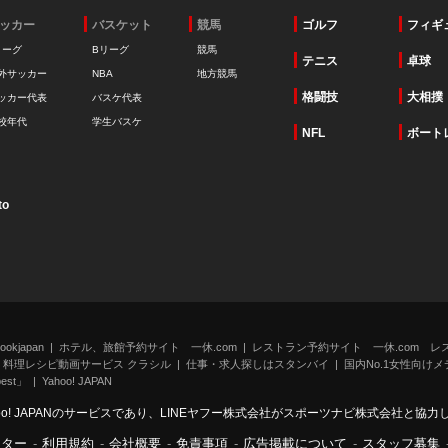
ッカー
バスケット
競馬
ゴルフ
フィギ
リーグ
Bリーグ
競馬
テニス
卓球
外サッカー
NBA
地方競馬
格闘技
大相撲
ッカー代表
バスケ代表
校年代
学生バスケ
NFL
ボート
to
kjapan
ホテル、旅館予約サイト 一休.com
レストラン予約サイト 一休.com レ
料理レシピ動画サービス クラシル
仕事・求人探しはスタンバイ
国内No.1女性向けメデ
st」
Yahoo! JAPAN
oo! JAPANのサービスであり、LINEヤフー株式会社がスポーツナビ株式会社と協
ンター
-
利用規約
-
会社概要
-
免責事項
-
広告掲載について
-
スタッフ募集