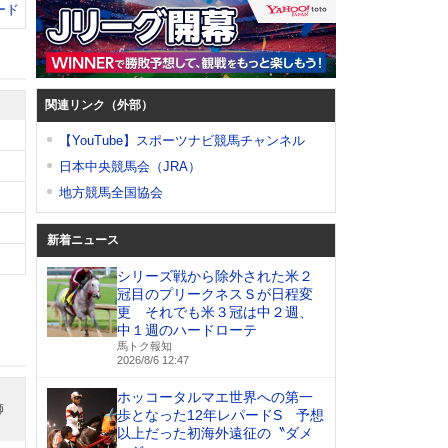
ード
関連リンク（外部）
【YouTube】スポーツナビ競馬チャンネル
日本中央競馬会（JRA）
地方競馬全国協会
新着ニュース
シリーズ戦から除外された米２
冠目のプリークネスＳが日程変
更 それでも米３冠は中２週、
中１週のハードローテ
馬トク報知
2026/8/6 12:47
ホッコータルマエ世界への第一
師
歩となった12年レパードS 予想
以上だった初海外遠征の〝ダメ