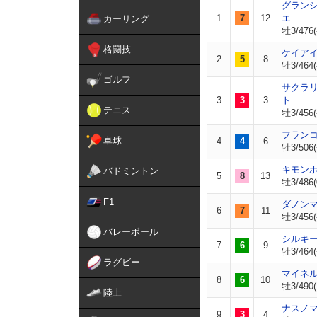
グラン
1
7
12
エ
カーリング
牡3/476(
格闘技
ケイア
2
5
8
牡3/464(
ゴルフ
サクラ
3
3
3
ト
テニス
牡3/456(
フラン
卓球
4
4
6
牡3/506(
キモン
バドミントン
5
8
13
牡3/486(
F1
ダノン
6
7
11
牡3/456(
バレーボール
シルキ
7
6
9
牡3/464(
ラグビー
マイネ
8
6
10
牡3/490(
陸上
ナスノ
9
3
4