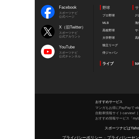
Facebook
野球
サ
スポーツナビ
プロ野球
J
公式ページ
MLB
海
X（旧Twitter）
高校野球
サ
スポーツナビ
公式アカウント
大学野球
高
独立リーグ
YouTube
スポーツナビ
侍ジャパン
公式チャンネル
ライブ
to
おすすめサービス
マンガもお得にPayPayで eboo
自動車情報サイトcarview!
おすすめ情報サービス「mybe
スポーツナビはYah
プライバシーポリシー
-
プライバシーセ