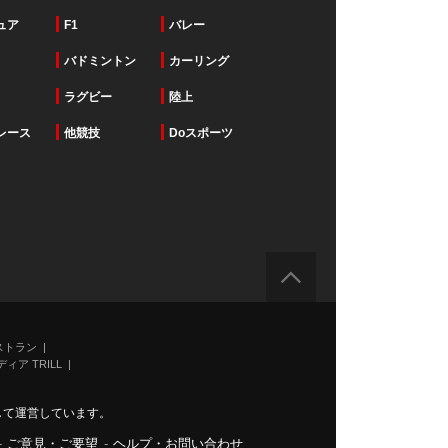
ュア
F1
バレー
バドミントン
カーリング
ラグビー
陸上
レース
他競技
Doスポーツ
ストラン
ィア TRILL
力して運営しています。
-
ご意見・ご要望
-
ヘルプ・お問い合わせ