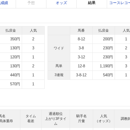
戦成績
予想
オッズ
結果
コースレコ
払戻金
人気
馬番
払戻金
人気
350円
2
8-12
200円
1
130円
3
3-8
230円
2
ワイド
120円
1
3-12
230円
3
130円
2
馬単
12-8
1,190円
3
440円
1
3連複
3-8-12
540円
1
570円
1
通過順位
馬名
タイム
騎手名
人気
上がり3Fタイ
調教
馬体重/B
着差
斤量
（オッズ）
ム