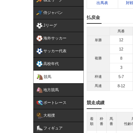
出馬表
対
侍ジャパン
払戻金
Jリーグ
馬番
海外サッカー
12
単勝
12
サッカー代表
複勝
8
高校年代
3
競馬
枠連
5-7
馬連
8-12
地方競馬
競走成績
ボートレース
大相撲
着
枠
馬
順
番
番
性齢/
フィギュア