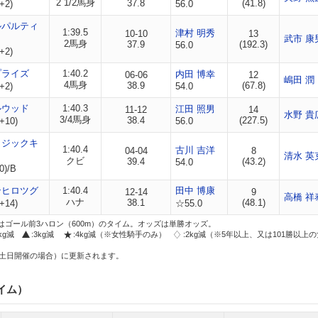
2 1/2馬身
37.8
(41.8)
+2)
56.0
ルパルティ
1:39.5
津村 明秀
10-10
13
武市 康
2馬身
37.9
(192.3)
56.0
+2)
プライズ
1:40.2
内田 博幸
06-06
12
嶋田 潤
4馬身
38.9
(67.8)
+2)
54.0
ルウッド
1:40.3
江田 照男
11-12
14
水野 貴
3/4馬身
38.4
(227.5)
+10)
56.0
タジックキ
1:40.4
古川 吉洋
04-04
8
清水 英
クビ
39.4
(43.2)
54.0
0)/B
ンヒロツグ
1:40.4
田中 博康
12-14
9
高橋 祥
ハナ
38.1
(48.1)
+14)
☆55.0
はゴール前3ハロン（600m）のタイム。オッズは単勝オッズ。
2kg減
:3kg減
:4kg減（※女性騎手のみ）
:2kg減（※5年以上、又は101勝以上
土日開催の場合）に更新されます。
イム）