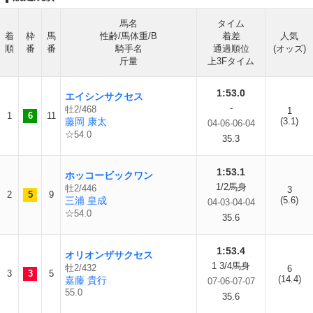
馬名
タイム
着
枠
馬
性齢/馬体重/B
着差
人気
順
番
番
騎手名
通過順位
(オッズ)
斤量
上3Fタイム
1:53.0
エイシンサクセス
-
牡2/468
1
1
6
11
藤岡 康太
(3.1)
04-06-06-04
☆54.0
35.3
1:53.1
ホッコービックワン
1/2馬身
牡2/446
3
2
5
9
三浦 皇成
(5.6)
04-03-04-04
☆54.0
35.6
1:53.4
オリオンザサクセス
1 3/4馬身
牡2/432
6
3
3
5
(14.4)
嘉藤 貴行
07-06-07-07
55.0
35.6