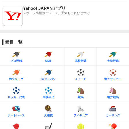
Yahoo! JAPANアプリ
スポーツ情報やニュース、天気もこれひとつで
種目一覧
MLB
プロ野球
高校野球
大学野球
独立リーグ
侍ジャパン
Jリーグ
海外サッカー
サッカー代表
高校年代
競馬
地方競馬
ボートレース
大相撲
フィギュア
カーリング