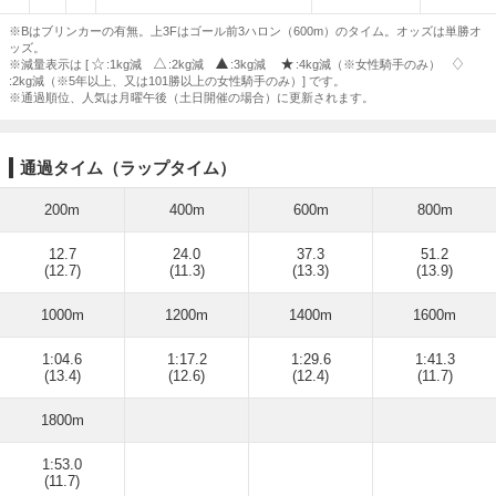
※Bはブリンカーの有無。上3Fはゴール前3ハロン（600m）のタイム。オッズは単勝オ
ッズ。
※減量表示は [
:1kg減
:2kg減
:3kg減
:4kg減（※女性騎手のみ）
:2kg減（※5年以上、又は101勝以上の女性騎手のみ）] です。
※通過順位、人気は月曜午後（土日開催の場合）に更新されます。
通過タイム（ラップタイム）
200m
400m
600m
800m
12.7
24.0
37.3
51.2
(12.7)
(11.3)
(13.3)
(13.9)
1000m
1200m
1400m
1600m
1:04.6
1:17.2
1:29.6
1:41.3
(13.4)
(12.6)
(12.4)
(11.7)
1800m
1:53.0
(11.7)