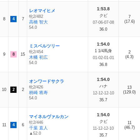
1:53.8
レオマイヒメ
クビ
牝2/482
7
8
4
7
(17.6)
高橋 智大
07-06-07-08
54.0
36.0
1:54.0
ミスベルツリー
1 1/4馬身
牝2/454
2
9
8
15
(4.3)
木幡 初広
01-02-01-01
54.0
36.8
1:54.0
オンワードサクラ
ハナ
牝2/426
13
10
2
2
(129.0)
柄崎 将寿
12-12-12-10
54.0
35.7
1:54.0
マイネルヴァルカン
クビ
牡2/446
11
11
4
6
(46.7)
千葉 直人
11-12-12-10
▲52.0
35.7