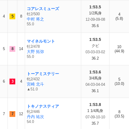
1:53.5
コアレスミューズ
1/2馬身
牡2/500
4
4
5
8
(5.8)
中村 将之
12-09-09-08
55.0
35.6
1:53.5
マイネルモント
クビ
牡2/478
10
5
8
14
(44.9)
大野 拓弥
03-03-03-02
55.0
36.2
1:53.6
トーアミステリー
3/4馬身
牝2/432
5
6
3
4
(10.0)
宮崎 北斗
04-03-04-04
▲51.0
36.1
1:53.8
トキノナスティア
1 1/4馬身
牝2/446
8
7
7
12
(33.5)
丹内 祐次
07-09-10-10
54.0
35.7