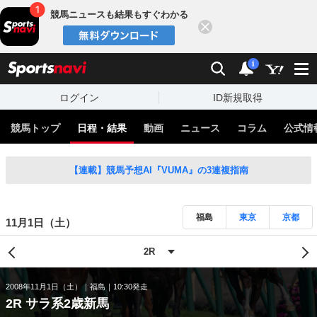
競馬ニュースも結果もすぐわかる
閉じる
スポーツナビ
検索
通知
i
ログイン
ID新規取得
競馬トップ
日程・結果
動画
ニュース
コラム
公式情
【連載】競馬予想AI『VUMA』の3連複指南
福島
東京
京都
11月1日（土）
2008年11月1日（土）
福島
10:30発走
2R サラ系2歳新馬