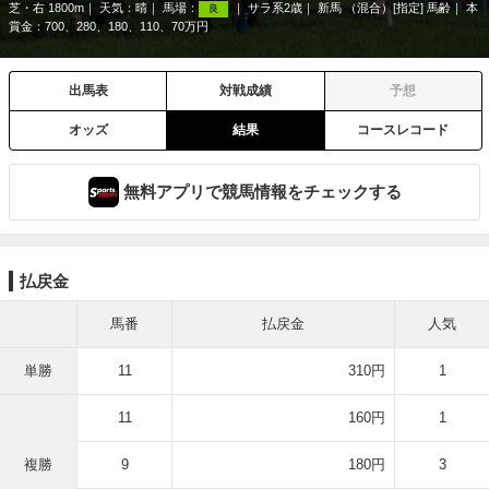
芝・右 1800m
天気：
晴
馬場：
サラ系2歳
新馬 （混合）[指定] 馬齢
本
良
賞金：700、280、180、110、70万円
出馬表
対戦成績
予想
オッズ
結果
コースレコード
無料アプリで競馬情報をチェックする
払戻金
馬番
払戻金
人気
単勝
11
310円
1
11
160円
1
複勝
9
180円
3