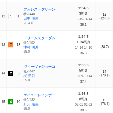
1:54.5
フォレストグリーン
3馬身
牡2/440
12
12
1
1
田中 博康
(124.8)
15-15-14-14
☆54.0
36.1
1:54.7
ドリームスターダム
1 1/4馬身
牡2/492
9
13
7
13
(38.7)
津村 明秀
14-14-14-10
55.0
36.3
1:55.5
ヴィーヴァジョーコ
5馬身
牡2/442
14
14
2
3
(170.1)
梶 晃啓
10-09-10-14
55.0
37.4
1:56.8
エイユーレインボー
8馬身
牡2/482
15
15
6
10
(176.1)
野元 昭嘉
02-01-02-02
55.0
39.6