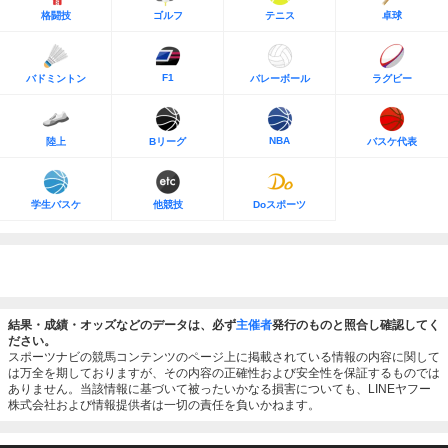
格闘技
ゴルフ
テニス
卓球
F1
バドミントン
バレーボール
ラグビー
NBA
陸上
Bリーグ
バスケ代表
学生バスケ
他競技
Doスポーツ
結果・成績・オッズなどのデータは、必ず
主催者
発行のものと照合し確認してく
ださい。
スポーツナビの競馬コンテンツのページ上に掲載されている情報の内容に関して
は万全を期しておりますが、その内容の正確性および安全性を保証するものでは
ありません。当該情報に基づいて被ったいかなる損害についても、LINEヤフー
株式会社および情報提供者は一切の責任を負いかねます。