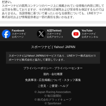
ださい。
スポーツナビの競馬コンテンツのページ上に掲載されている情報の内容に関して
は万全を期しておりますが、その内容の正確性および安全性を保証するものでは
ありません。当該情報に基づいて被ったいかなる損害についても、LINEヤフー
株式会社および情報提供者は一切の責任を負いかねます。
Facebook
X(旧Twitter)
YouTube
スポーツナビ
スポーツナビ
スポーツナビ
公式ページ
公式アカウント
公式チャンネル
スポーツナビ
Yahoo! JAPAN
スポーツナビはYahoo! JAPANのサービスであり、LINEヤフー株式会社がス
ポーツナビ株式会社と協力して運営しています。
プライバシーポリシー
プライバシーセンター
規約
会社概要
免責事項
広告掲載について
スタッフ募集
ご意見・ご要望
ヘルプ
© Japan Racing Association.
© 毎日新聞社
© 株式会社グラッドキューブ
© Sportsnavi