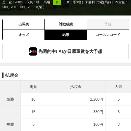
芝・左 1200m
天気：
晴
馬場：
サラ系3歳
未勝利 [指定] 馬齢
本賞金：
良
500、200、130、75、50万円
出馬表
対戦成績
予想
オッズ
結果
コースレコード
先週的中! AIが日曜重賞を大予想
払戻金
馬番
払戻金
人気
単勝
16
1,200円
5
16
330円
5
複勝
5
160円
3