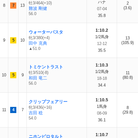
ハナ
牡3/464(+10)
2
8
7
13
(3.6)
難波 剛健
07-04
56.0
35.8
1:10.2
ウォーターパスタ
1/2馬身
牝3/380(+4)
13
9
5
10
(105.9)
田中 克典
12-12
▲51.0
35.5
1:10.3
トミケントラスト
1/2馬身
牡3/510(-8)
11
10
5
9
(80.8)
和田 竜二
18-18
56.0
34.4
1:10.5
クリップフェアリー
1馬身
牝3/436(+16)
8
11
4
7
(29.8)
吉田 稔
08-09
54.0
36.1
1:10.7
ニホンピロタルト