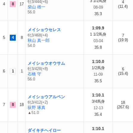
3 1/2馬身
牡3/444(+6)
4
4
8
17
(11.4)
柴山 雄一
08-09
56.0
35.3
1:09.9
メイショウセレス
1 1/2馬身
牝3/468(+4)
7
5
4
8
(19.9)
秋山 真一郎
03-04
54.0
35.8
1:10.0
メイショウオウサム
1/2馬身
牡3/428(+8)
6
6
1
1
(15.4)
石橋 守
11-09
56.0
35.5
1:10.1
メイショウアルペン
3/4馬身
牝3/412(+2)
18
7
8
18
(267.6)
荻野 琢真
12-13
▲51.0
35.4
1:10.1
ダイキチヘイロー