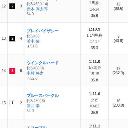
1馬身
牝3/462(+14)
12
12
2
3
(88.6)
赤木 高太郎
14-14
54.0
35.6
1:10.9
プレイバイザシー
1 1/4馬身
牝3/466
9
13
2
4
(40.9)
浜中 俊
17-17
▲51.0
35.3
1:11.0
ウインクルハード
1/2馬身
牝3/406(0)
17
14
3
6
中村 将之
(262.3)
15-15
△52.0
35.8
1:11.0
ブルースパークル
クビ
牝3/450(-8)
16
15
1
2
(203.8)
酒井 学
03-02
54.0
36.9
1:11.1
エマーブル