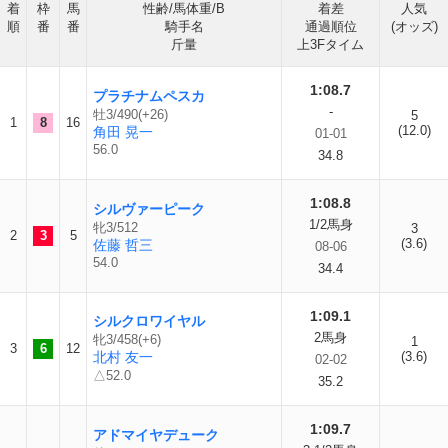
着
枠
馬
性齢/馬体重/B
着差
人気
順
番
番
騎手名
通過順位
(オッズ)
斤量
上3Fタイム
1:08.7
プラチナムペスカ
-
牡3/490(+26)
5
1
8
16
(12.0)
角田 晃一
01-01
56.0
34.8
1:08.8
シルヴァーピーク
1/2馬身
牝3/512
3
2
3
5
(3.6)
佐藤 哲三
08-06
54.0
34.4
1:09.1
シルクロワイヤル
2馬身
牝3/458(+6)
1
3
6
12
北村 友一
(3.6)
02-02
△52.0
35.2
1:09.7
アドマイヤデューク