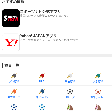
おすすめ情報
スポーツナビ公式アプリ
注目のレースも最新ニュースも逃さない
Yahoo! JAPANアプリ
スポーツ情報やニュース、天気もこれひとつで
種目一覧
MLB
プロ野球
高校野球
大学野球
独立リーグ
侍ジャパン
Jリーグ
海外サッカー