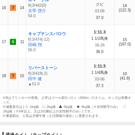
クビ
牝3/442(0)
14
16
7
14
(122.3)
太宰 啓介
03-06
54.0
37.0
1:11.3
キャプテンスパロウ
1 1/2馬身
牡3/474(-12)
15
17
6
11
(197.0)
田嶋 翔
16-16
56.0
36.0
1:11.5
リバーストーン
1 1/4馬身
牝3/418(-2)
10
18
7
15
(41.8)
田中 健
03-06
▲51.0
37.3
※Bはブリンカーの有無。上3Fはゴール前3ハロン（600m）のタイム。オッズは単勝オ
ッズ。
※減量表示は [
:1kg減
:2kg減
:3kg減
:4kg減（※女性騎手のみ）
:2kg減（※5年以上、又は101勝以上の女性騎手のみ）] です。
※通過順位、人気は月曜午後（土日開催の場合）に更新されます。
通過タイム（ラップタイム）