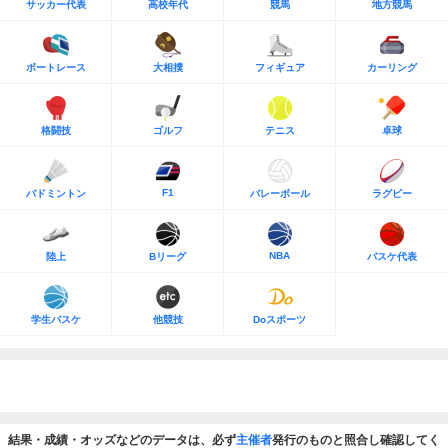
サッカー代表
高校年代
競馬
地方競馬
ボートレース
大相撲
フィギュア
カーリング
格闘技
ゴルフ
テニス
卓球
F1
バドミントン
バレーボール
ラグビー
NBA
陸上
Bリーグ
バスケ代表
学生バスケ
他競技
Doスポーツ
結果・成績・オッズなどのデータは、必ず
主催者
発行のものと照合し確認してく