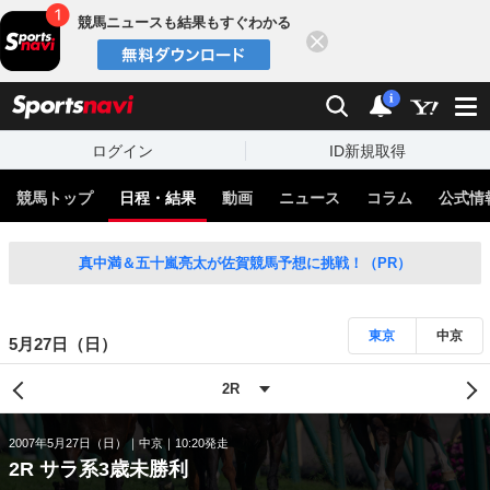
競馬ニュースも結果もすぐわかる
閉じる
スポーツナビ
検索
通知
i
ログイン
ID新規取得
競馬トップ
日程・結果
動画
ニュース
コラム
公式情
真中満＆五十嵐亮太が佐賀競馬予想に挑戦！（PR）
東京
中京
5月27日（日）
2007年5月27日（日）
中京
10:20発走
2R サラ系3歳未勝利