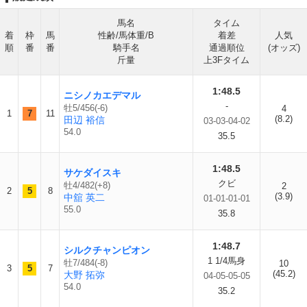
馬名
タイム
着
枠
馬
性齢/馬体重/B
着差
人気
順
番
番
騎手名
通過順位
(オッズ)
斤量
上3Fタイム
1:48.5
ニシノカエデマル
-
牡5/456(-6)
4
1
7
11
(8.2)
田辺 裕信
03-03-04-02
54.0
35.5
1:48.5
サケダイスキ
クビ
牡4/482(+8)
2
2
5
8
(3.9)
中舘 英二
01-01-01-01
55.0
35.8
1:48.7
シルクチャンピオン
1 1/4馬身
牡7/484(-8)
10
3
5
7
(45.2)
大野 拓弥
04-05-05-05
54.0
35.2