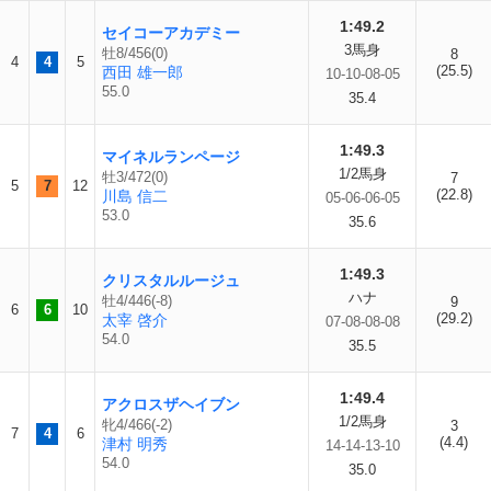
1:49.2
セイコーアカデミー
3馬身
牡8/456(0)
8
4
4
5
(25.5)
西田 雄一郎
10-10-08-05
55.0
35.4
1:49.3
マイネルランページ
1/2馬身
牡3/472(0)
7
5
7
12
(22.8)
川島 信二
05-06-06-05
53.0
35.6
1:49.3
クリスタルルージュ
ハナ
牡4/446(-8)
9
6
6
10
(29.2)
太宰 啓介
07-08-08-08
54.0
35.5
1:49.4
アクロスザヘイブン
1/2馬身
牝4/466(-2)
3
7
4
6
(4.4)
津村 明秀
14-14-13-10
54.0
35.0