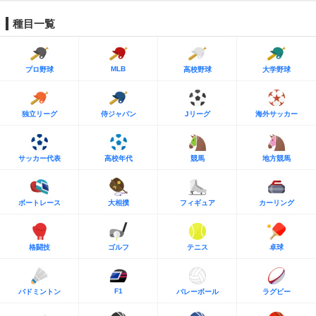
種目一覧
MLB
プロ野球
高校野球
大学野球
独立リーグ
侍ジャパン
Jリーグ
海外サッカー
サッカー代表
高校年代
競馬
地方競馬
ボートレース
大相撲
フィギュア
カーリング
格闘技
ゴルフ
テニス
卓球
F1
バドミントン
バレーボール
ラグビー