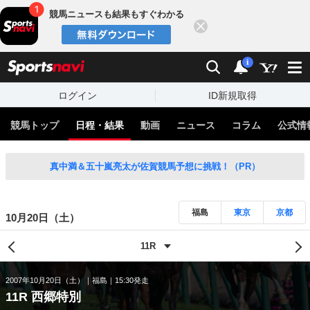
競馬ニュースも結果もすぐわかる
閉じる
スポーツナビ
検索
通知
i
ログイン
ID新規取得
競馬トップ
日程・結果
動画
ニュース
コラム
公式情
真中満＆五十嵐亮太が佐賀競馬予想に挑戦！（PR）
福島
東京
京都
10月20日（土）
2007年10月20日（土）
福島
15:30発走
11R 西郷特別