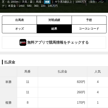
芝・右 1800m
天気：
曇
馬場：
サラ系3歳以上
1000万下 （混合） ハン
稍重
デ
本賞金：1450、580、360、220、145万円
出馬表
対戦成績
予想
オッズ
結果
コースレコード
無料アプリで競馬情報をチェックする
払戻金
馬番
払戻金
人気
単勝
11
820円
4
11
260円
4
複勝
8
170円
1