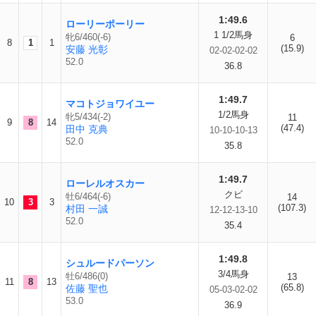
1:49.6
ローリーポーリー
1 1/2馬身
牝6/460(-6)
6
8
1
1
(15.9)
安藤 光彰
02-02-02-02
52.0
36.8
1:49.7
マコトジョワイユー
1/2馬身
牝5/434(-2)
11
9
8
14
(47.4)
田中 克典
10-10-10-13
52.0
35.8
1:49.7
ローレルオスカー
クビ
牡6/464(-6)
14
10
3
3
(107.3)
村田 一誠
12-12-13-10
52.0
35.4
1:49.8
シュルードパーソン
3/4馬身
牡6/486(0)
13
11
8
13
(65.8)
佐藤 聖也
05-03-02-02
53.0
36.9