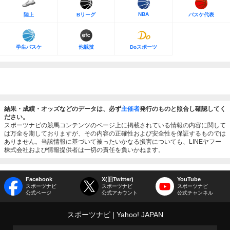
NBA
陸上
Bリーグ
バスケ代表
学生バスケ
他競技
Doスポーツ
結果・成績・オッズなどのデータは、必ず
主催者
発行のものと照合し確認してく
ださい。
スポーツナビの競馬コンテンツのページ上に掲載されている情報の内容に関して
は万全を期しておりますが、その内容の正確性および安全性を保証するものでは
ありません。当該情報に基づいて被ったいかなる損害についても、LINEヤフー
株式会社および情報提供者は一切の責任を負いかねます。
Facebook
X(旧Twitter)
YouTube
スポーツナビ
スポーツナビ
スポーツナビ
公式ページ
公式アカウント
公式チャンネル
スポーツナビ
Yahoo! JAPAN