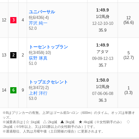
1:49.9
ユニバーサル
1/2馬身
牝6/436(-4)
12
12
3
4
(56.6)
芹沢 純一
12-12-10-10
52.0
35.9
1:49.9
トーセントップラン
アタマ
牝3/458(-10)
5
13
2
2
(12.7)
荻野 琢真
09-09-12-13
51.0
35.7
1:50.0
トップエクセレント
1/2馬身
牝3/472(-2)
1
14
6
9
(3.3)
上村 洋行
07-06-06-08
53.0
36.3
※Bはブリンカーの有無。上3Fはゴール前3ハロン（600m）のタイム。オッズは単勝オ
ッズ。
※減量表示は [
:1kg減
:2kg減
:3kg減
:4kg減（※女性騎手のみ）
:2kg減（※5年以上、又は101勝以上の女性騎手のみ）] です。
※通過順位、人気は月曜午後（土日開催の場合）に更新されます。